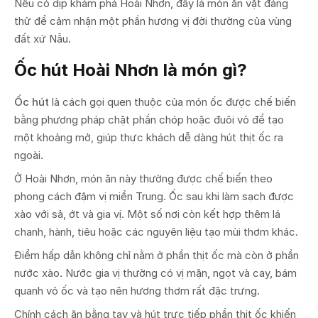
Nếu có dịp khám phá Hoài Nhơn, đây là món ăn vặt đáng
thử để cảm nhận một phần hương vị đời thường của vùng
đất xứ Nẫu.
Ốc hút Hoài Nhơn là món gì?
Ốc hút
là cách gọi quen thuộc của món ốc được chế biến
bằng phương pháp chặt phần chóp hoặc đuôi vỏ để tạo
một khoảng mở, giúp thực khách dễ dàng hút thịt ốc ra
ngoài.
Ở Hoài Nhơn, món ăn này thường được chế biến theo
phong cách đậm vị miền Trung. Ốc sau khi làm sạch được
xào với sả, ớt và gia vị. Một số nơi còn kết hợp thêm lá
chanh, hành, tiêu hoặc các nguyên liệu tạo mùi thơm khác.
Điểm hấp dẫn không chỉ nằm ở phần thịt ốc mà còn ở phần
nước xào. Nước gia vị thường có vị mặn, ngọt và cay, bám
quanh vỏ ốc và tạo nên hương thơm rất đặc trưng.
Chính cách ăn bằng tay và hút trực tiếp phần thịt ốc khiến