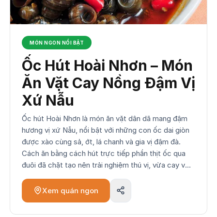
MÓN NGON NỔI BẬT
Ốc Hút Hoài Nhơn – Món
Ăn Vặt Cay Nồng Đậm Vị
Xứ Nẫu
Ốc hút Hoài Nhơn là món ăn vặt dân dã mang đậm
hương vị xứ Nẫu, nổi bật với những con ốc dai giòn
được xào cùng sả, ớt, lá chanh và gia vị đậm đà.
Cách ăn bằng cách hút trực tiếp phần thịt ốc qua
đuôi đã chặt tạo nên trải nghiệm thú vị, vừa cay vừa
thơm. Cùng khám phá nguồn gốc, nguyên liệu, cách
chế biến và bí quyết thưởng thức ốc hút chuẩn vị
Xem quán ngon
Hoài Nhơn trong bài viết này để hiểu hơn về món
ngon quê biển Bình Định.