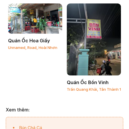
Quán Ốc Hoa Giấy
Unnamed, Road, Hoài Nhơn
Quán Ốc Bốn Vinh
Trần Quang Khải, Tân Thành 1
Xem thêm:
Bún Chả Cá