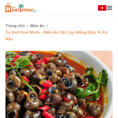
Trang chủ
Món ăn
/
/
Ốc Hút Hoài Nhơn – Món Ăn Vặt Cay Nồng Đậm Vị Xứ
Nẫu