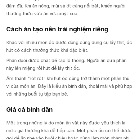
đậm đà. Khi ăn nóng, mùi sả ớt càng nổi bật, khiến người
thưởng thức vừa ăn vừa xuýt xoa.
Cách ăn tạo nên trải nghiệm riêng
Khác với nhiều món ốc được dùng cùng dụng cụ lấy thịt, ốc
hút có cách thưởng thức khá đặc biệt.
Phần đuôi được chặt để tạo lỗ thông. Người ăn đưa phần
này lên miệng rồi hút để lấy thịt ốc.
Âm thanh “rột rột” khi hút ốc cũng trở thành một phần thú
vị của món ăn. Đây là kiểu ăn bình dân, thoải mái và phù hợp
với những buổi tụ tập bạn bè.
Giá cả bình dân
Một trong những lý do món ăn vặt này được yêu thích là
mức giá thường khá dễ tiếp cận. Một phần ốc có thể được
gọi để ăn nhẹ vào buổi chiều hoặc dùng làm món nhâm nhi