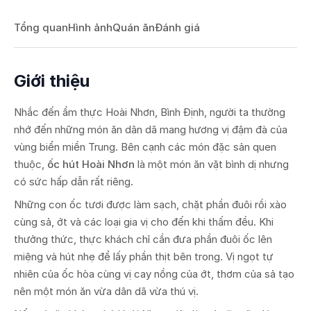
Tổng quan
Hình ảnh
Quán ăn
Đánh giá
Giới thiệu
Nhắc đến ẩm thực Hoài Nhơn, Bình Định, người ta thường
nhớ đến những món ăn dân dã mang hương vị đậm đà của
vùng biển miền Trung. Bên cạnh các món đặc sản quen
thuộc,
ốc hút Hoài Nhơn
là một món ăn vặt bình dị nhưng
có sức hấp dẫn rất riêng.
Những con ốc tươi được làm sạch, chặt phần đuôi rồi xào
cùng sả, ớt và các loại gia vị cho đến khi thấm đều. Khi
thưởng thức, thực khách chỉ cần đưa phần đuôi ốc lên
miệng và hút nhẹ để lấy phần thịt bên trong. Vị ngọt tự
nhiên của ốc hòa cùng vị cay nồng của ớt, thơm của sả tạo
nên một món ăn vừa dân dã vừa thú vị.