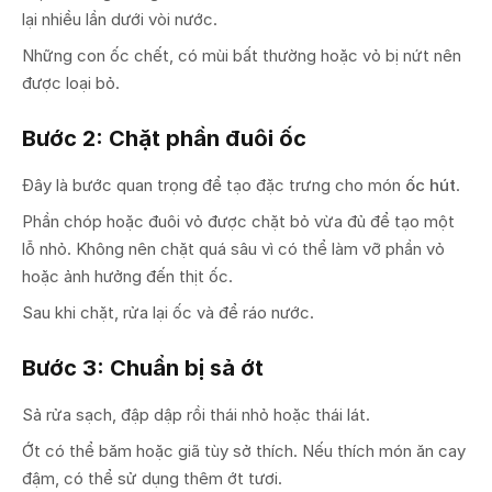
lại nhiều lần dưới vòi nước.
Những con ốc chết, có mùi bất thường hoặc vỏ bị nứt nên
được loại bỏ.
Bước 2: Chặt phần đuôi ốc
Đây là bước quan trọng để tạo đặc trưng cho món
ốc hút
.
Phần chóp hoặc đuôi vỏ được chặt bỏ vừa đủ để tạo một
lỗ nhỏ. Không nên chặt quá sâu vì có thể làm vỡ phần vỏ
hoặc ảnh hưởng đến thịt ốc.
Sau khi chặt, rửa lại ốc và để ráo nước.
Bước 3: Chuẩn bị sả ớt
Sả rửa sạch, đập dập rồi thái nhỏ hoặc thái lát.
Ớt có thể băm hoặc giã tùy sở thích. Nếu thích món ăn cay
đậm, có thể sử dụng thêm ớt tươi.