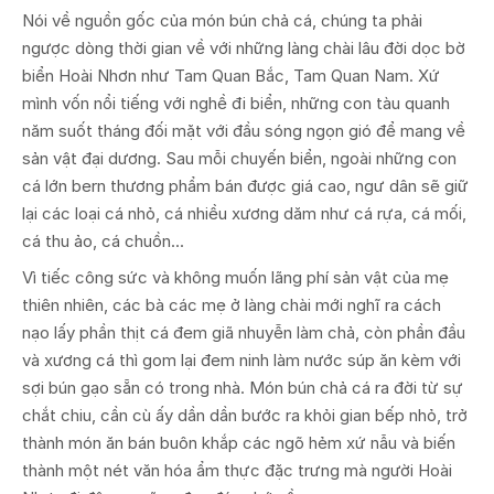
Nói về nguồn gốc của món bún chả cá, chúng ta phải
ngược dòng thời gian về với những làng chài lâu đời dọc bờ
biển Hoài Nhơn như Tam Quan Bắc, Tam Quan Nam. Xứ
mình vốn nổi tiếng với nghề đi biển, những con tàu quanh
năm suốt tháng đối mặt với đầu sóng ngọn gió để mang về
sản vật đại dương. Sau mỗi chuyến biển, ngoài những con
cá lớn bern thương phẩm bán được giá cao, ngư dân sẽ giữ
lại các loại cá nhỏ, cá nhiều xương dăm như cá rựa, cá mối,
cá thu ảo, cá chuồn...
Vì tiếc công sức và không muốn lãng phí sản vật của mẹ
thiên nhiên, các bà các mẹ ở làng chài mới nghĩ ra cách
nạo lấy phần thịt cá đem giã nhuyễn làm chả, còn phần đầu
và xương cá thì gom lại đem ninh làm nước súp ăn kèm với
sợi bún gạo sẵn có trong nhà. Món bún chả cá ra đời từ sự
chắt chiu, cần cù ấy dần dần bước ra khỏi gian bếp nhỏ, trở
thành món ăn bán buôn khắp các ngõ hẻm xứ nẫu và biến
thành một nét văn hóa ẩm thực đặc trưng mà người Hoài