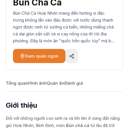
Bún Chả Cá
Bún Chả Cá Hoài Nhơn mang đến hương vị đặc
trưng không lẫn vào đâu được với nước dùng thanh
ngọt được ninh từ xương cá biển, những miếng chả
cá dai giòn sần sật và vị cay nồng của ớt tỏi địa
phương. Đây là món ăn "quốc hồn quốc túy" mà bất
kỳ ai khi ghé thăm thị xã Hoài Nhơn cũng phải một
lần nếm thử để cảm nhận trọn vẹn phong vị mặn mòi
Xem quán ngon
của biển cả miền Trung.
Tổng quan
Hình ảnh
Quán ăn
Đánh giá
Giới thiệu
Đối với những người con sinh ra và lớn lên ở vùng đất nắng
gió Hoài Nhơn, Bình Định, món
Bún chả cá
từ lâu đã trở