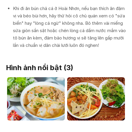
Khi đi ăn bún chả cá ở Hoài Nhơn, nếu bạn thích ăn đậm
vị và béo bùi hơn, hãy thử hỏi cô chủ quán xem có "sứa
biển" hay "lòng cá ngừ" không nha. Bỏ thêm vài miếng
sứa giòn sần sật hoặc chén lòng cá dầm nước mắm vào
tô bún ăn kèm, đảm bảo hương vị sẽ tăng lên gấp mười
lần và chuẩn vị dân chài lưới luôn đó nghen!
Hình ảnh nổi bật (
3
)