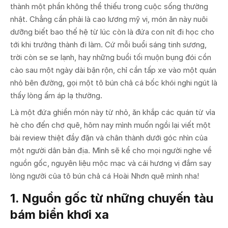
thành một phần không thể thiếu trong cuộc sống thường
nhật. Chẳng cần phải là cao lương mỹ vị, món ăn này nuôi
dưỡng biết bao thế hệ từ lúc còn là đứa con nít đi học cho
tới khi trưởng thành đi làm. Cứ mỗi buổi sáng tinh sương,
trời còn se se lạnh, hay những buổi tối muộn bụng đói cồn
cào sau một ngày dài bận rộn, chỉ cần tấp xe vào một quán
nhỏ bên đường, gọi một tô bún chả cá bốc khói nghi ngút là
thấy lòng ấm áp lạ thường.
Là một đứa ghiền món này từ nhỏ, ăn khắp các quán từ vỉa
hè cho đến chợ quê, hôm nay mình muốn ngồi lại viết một
bài review thiệt đầy đặn và chân thành dưới góc nhìn của
một người dân bản địa. Mình sẽ kể cho mọi người nghe về
nguồn gốc, nguyên liệu mộc mạc và cái hương vị đắm say
lòng người của tô bún chả cá Hoài Nhơn quê mình nha!
1. Nguồn gốc từ những chuyến tàu
bám biển khơi xa