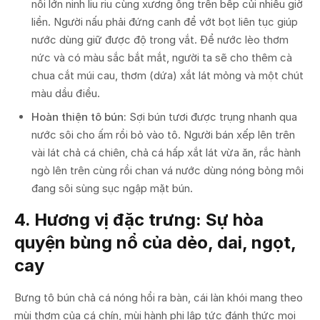
nồi lớn ninh liu riu cùng xương ống trên bếp củi nhiều giờ
liền. Người nấu phải đứng canh để vớt bọt liên tục giúp
nước dùng giữ được độ trong vắt. Để nước lèo thơm
nức và có màu sắc bắt mắt, người ta sẽ cho thêm cà
chua cắt múi cau, thơm (dứa) xắt lát mỏng và một chút
màu dầu điều.
Hoàn thiện tô bún:
Sợi bún tươi được trụng nhanh qua
nước sôi cho ấm rồi bỏ vào tô. Người bán xếp lên trên
vài lát chả cá chiên, chả cá hấp xắt lát vừa ăn, rắc hành
ngò lên trên cùng rồi chan vá nước dùng nóng bỏng môi
đang sôi sùng sục ngập mặt bún.
4. Hương vị đặc trưng: Sự hòa
quyện bùng nổ của dẻo, dai, ngọt,
cay
Bưng tô bún chả cá nóng hổi ra bàn, cái làn khói mang theo
mùi thơm của cá chín, mùi hành phi lập tức đánh thức mọi