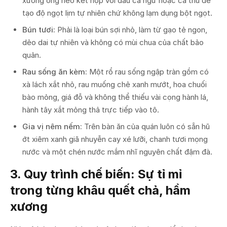
xương ống heo kết hợp với đầu cá ngừ hoặc cá thu để
tạo độ ngọt lịm tự nhiên chứ không lạm dụng bột ngọt.
Bún tươi:
Phải là loại bún sợi nhỏ, làm từ gạo tẻ ngon,
dẻo dai tự nhiên và không có mùi chua của chất bảo
quản.
Rau sống ăn kèm:
Một rổ rau sống ngập tràn gồm có
xà lách xắt nhỏ, rau muống chẻ xanh mướt, hoa chuối
bào mỏng, giá đỗ và không thể thiếu vài cọng hành lá,
hành tây xắt mỏng thả trực tiếp vào tô.
Gia vị nêm nếm:
Trên bàn ăn của quán luôn có sẵn hũ
ớt xiêm xanh giã nhuyễn cay xé lưỡi, chanh tươi mọng
nước và một chén nước mắm nhĩ nguyên chất đậm đà.
3. Quy trình chế biến: Sự tỉ mỉ
trong từng khâu quết chả, hầm
xương