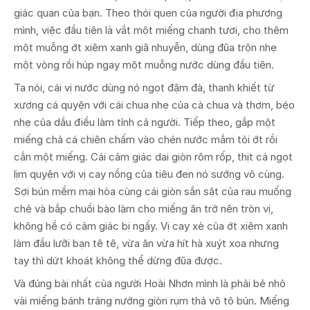
giác quan của bạn. Theo thói quen của người địa phương
mình, việc đầu tiên là vắt một miếng chanh tươi, cho thêm
một muỗng ớt xiêm xanh giã nhuyễn, dùng đũa trộn nhẹ
một vòng rồi húp ngay một muỗng nước dùng đầu tiên.
Ta nói, cái vị nước dùng nó ngọt đậm đà, thanh khiết từ
xương cá quyện với cái chua nhẹ của cà chua và thơm, béo
nhẹ của dầu điều làm tỉnh cả người. Tiếp theo, gắp một
miếng chả cá chiên chấm vào chén nước mắm tỏi ớt rồi
cắn một miếng. Cái cảm giác dai giòn rôm rốp, thịt cá ngọt
lịm quyện với vị cay nồng của tiêu đen nó sướng vô cùng.
Sợi bún mềm mại hòa cùng cái giòn sần sật của rau muống
chẻ và bắp chuối bào làm cho miếng ăn trở nên tròn vị,
không hề có cảm giác bị ngấy. Vị cay xè của ớt xiêm xanh
làm đầu lưỡi bạn tê tê, vừa ăn vừa hít hà xuýt xoa nhưng
tay thì dứt khoát không thể dừng đũa được.
Và đúng bài nhất của người Hoài Nhơn mình là phải bẻ nhỏ
vài miếng bánh tráng nướng giòn rụm thả vô tô bún. Miếng