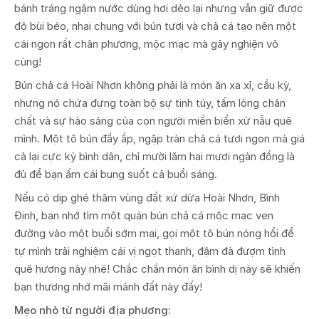
bánh tráng ngậm nước dùng hơi dẻo lại nhưng vẫn giữ được
độ bùi béo, nhai chung với bún tươi và chả cá tạo nên một
cái ngon rất chân phương, mộc mạc mà gây nghiện vô
cùng!
Bún chả cá Hoài Nhơn không phải là món ăn xa xỉ, cầu kỳ,
nhưng nó chứa đựng toàn bộ sự tinh túy, tấm lòng chân
chất và sự hào sảng của con người miền biển xứ nẫu quê
mình. Một tô bún đầy ắp, ngập tràn chả cá tươi ngon mà giá
cả lại cực kỳ bình dân, chỉ mười lăm hai mươi ngàn đồng là
đủ để bạn ấm cái bụng suốt cả buổi sáng.
Nếu có dịp ghé thăm vùng đất xứ dừa Hoài Nhơn, Bình
Định, bạn nhớ tìm một quán bún chả cá mộc mạc ven
đường vào một buổi sớm mai, gọi một tô bún nóng hổi để
tự mình trải nghiệm cái vị ngọt thanh, đậm đà đượm tình
quê hương này nhé! Chắc chắn món ăn bình dị này sẽ khiến
bạn thương nhớ mãi mảnh đất này đấy!
Mẹo nhỏ từ người địa phương: