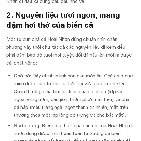
Nhơn đi đâu xa cũng đau đáu nhớ về.
2. Nguyên liệu tươi ngon, mang
đậm hơi thở của biển cả
Một tô bún chả cá Hoài Nhơn đúng chuẩn nhìn chân
phương vậy thôi chứ tất cả các nguyên liệu đi kèm đều
phải đảm bảo độ tươi mới tuyệt đối thì nấu lên mới ra được
cái chất riêng:
Chả cá:
Đây chính là linh hồn của món ăn. Chả cá ở quê
mình được làm từ thịt cá tươi rói vừa đưa từ ghe lên.
Quán thường chia làm hai loại: chả cá chiên (lớp vỏ
ngoài vàng ươm, dai giòn, thơm phức mùi tiêu) và chả
cá hấp (màu trắng ngà, ngọt thanh tự nhiên, mặt trên
thường thoa một lớp lòng đỏ trứng vịt cho bắt mắt).
Nước dùng:
Điểm đặc biệt của bún chả cá Hoài Nhơn là
nước dùng được hầm hoàn toàn từ xương cá biển,