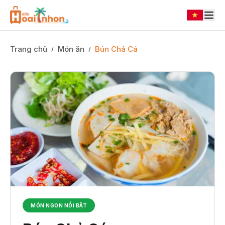
Trang chủ
Món ăn
Bún Chả Cá
/
/
MÓN NGON NỔI BẬT