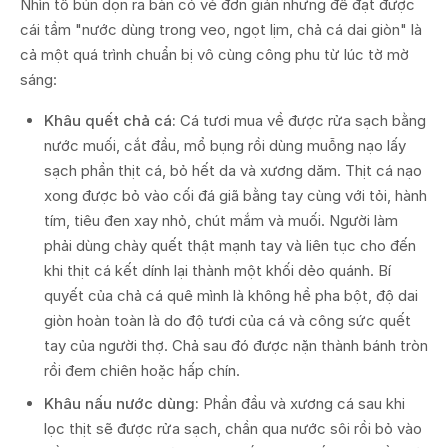
Nhìn tô bún dọn ra bàn có vẻ đơn giản nhưng để đạt được
cái tầm "nước dùng trong veo, ngọt lịm, chả cá dai giòn" là
cả một quá trình chuẩn bị vô cùng công phu từ lúc tờ mờ
sáng:
Khâu quết chả cá:
Cá tươi mua về được rửa sạch bằng
nước muối, cắt đầu, mổ bụng rồi dùng muỗng nạo lấy
sạch phần thịt cá, bỏ hết da và xương dăm. Thịt cá nạo
xong được bỏ vào cối đá giã bằng tay cùng với tỏi, hành
tím, tiêu đen xay nhỏ, chút mắm và muối. Người làm
phải dùng chày quết thật mạnh tay và liên tục cho đến
khi thịt cá kết dính lại thành một khối dẻo quánh. Bí
quyết của chả cá quê mình là không hề pha bột, độ dai
giòn hoàn toàn là do độ tươi của cá và công sức quết
tay của người thợ. Chả sau đó được nặn thành bánh tròn
rồi đem chiên hoặc hấp chín.
Khâu nấu nước dùng:
Phần đầu và xương cá sau khi
lọc thịt sẽ được rửa sạch, chần qua nước sôi rồi bỏ vào