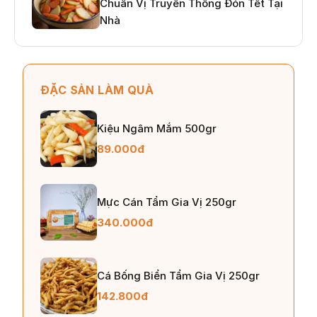
Chuẩn Vị Truyền Thống Đón Tết Tại
Nhà
ĐẶC SẢN LÀM QUÀ
Kiệu Ngâm Mắm 500gr
89.000đ
Mực Cán Tẩm Gia Vị 250gr
340.000đ
Cá Bống Biển Tẩm Gia Vị 250gr
142.800đ