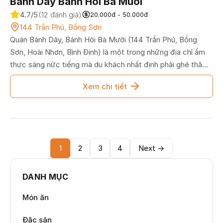
Bánh Dây Bánh Hỏi Bà Mười
4.7/5
(12 đánh giá)
20.000đ - 50.000đ
144 Trần Phú, Bồng Sơn
Quán Bánh Dây, Bánh Hỏi Bà Mười (144 Trần Phú, Bồng
Sơn, Hoài Nhơn, Bình Định) là một trong những địa chỉ ẩm
thực sáng nức tiếng mà du khách nhất định phải ghé thăm
khi có dịp về với xứ Nẫu. Quán chinh phục bao thế hệ thực
Xem chi tiết
khách bằng món bánh dây được làm theo phương pháp
truyền thống từ nước tro củi tự nhiên, tạo nên những sớ
bánh màu vàng nhạt bắt mắt, có độ dai ngon sần sật đặc
trưng. Bên cạnh đó, món bánh hỏi mướt mát đượm mỡ hẹ
ăn kèm lòng heo tươi rói cũng là "vũ khí" giúp quán Bà Mười
1
2
3
4
Next →
luôn tấp nập khách ra vào mỗi sớm mai.
DANH MỤC
Món ăn
Đặc sản