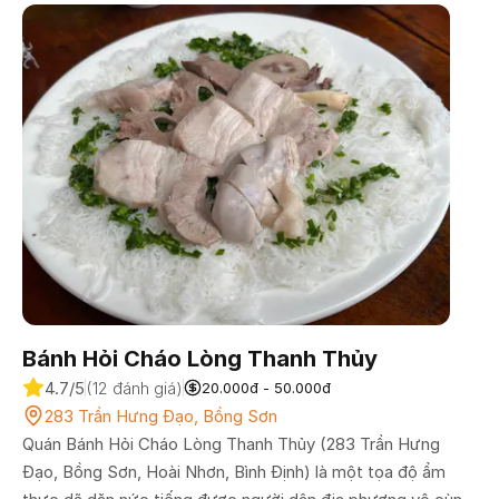
Dù có một vài điểm trừ nhỏ về khâu vệ sinh do lượng khách
quá đông, đây vẫn là tọa độ ăn vặt "ngon - bổ - rẻ" đáng
để bạn trải nghiệm khi đến Bồng Sơn.
Bánh Hỏi Cháo Lòng Thanh Thủy
4.7/5
(12 đánh giá)
20.000đ - 50.000đ
283 Trần Hưng Đạo, Bồng Sơn
Quán Bánh Hỏi Cháo Lòng Thanh Thủy (283 Trần Hưng
Đạo, Bồng Sơn, Hoài Nhơn, Bình Định) là một tọa độ ẩm