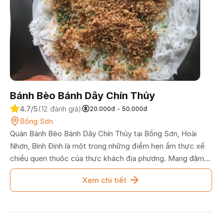
Bánh Bèo Bánh Dây Chín Thủy
4.7/5
(12 đánh giá)
20.000đ - 50.000đ
Bồng Sơn
Quán Bánh Bèo Bánh Dây Chín Thủy tại Bồng Sơn, Hoài
Nhơn, Bình Định là một trong những điểm hẹn ẩm thực xế
chiều quen thuộc của thực khách địa phương. Mang đậm
phong cách bình dân, dã dặn, quán Chín Thủy chinh phục
Xem chi tiết
người ăn bằng thế giới các món bánh quê ngon miệng như
bánh bèo chén dai mềm, bánh dây nước tro vàng óng
đượm mỡ hẹ. Điểm nhấn đắt giá nhất của quán chính là
phần nước chấm được pha chế khéo léo, đậm đà vừa vặn.