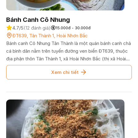
Bánh Canh Cô Nhung
4.7/5
(12 đánh giá)
15.000đ - 30.000đ
ĐT639, Tân Thành 1, Hoài Nhơn Bắc
Bánh canh Cô Nhung Tân Thành là một quán bánh canh chả
cá bình dân nằm trên tuyến đường ven biển ĐT639, thuộc
địa phận thôn Tân Thành 1, xã Hoài Nhơn Bắc (thị xã Hoài
Nhơn, Bình Định). Quán nổi tiếng với du khách và người dân
Xem chi tiết
địa phương nhờ hương vị nước dùng ngọt thanh đúng vị
truyền thống xứ Nẫu, sợi bánh canh dẻo mềm đi kèm mức
giá siêu rẻ chỉ 15.000 đồng/tô. Dù không gian quán khá nhỏ,
nơi đây vẫn là điểm dừng chân ẩm thực lý tưởng trên cung
đường khám phá biển Hoài Nhơn.