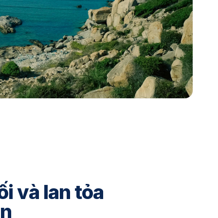
ối và lan tỏa
ơn