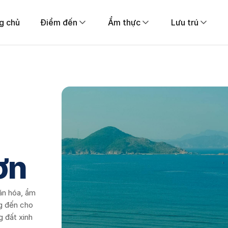
g chủ
Điểm đến
Ẩm thực
Lưu trú
ơn
văn hóa, ẩm
g đến cho
g đất xinh