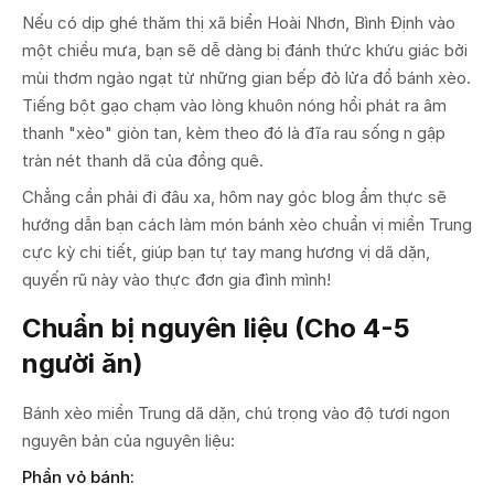
Nếu có dịp ghé thăm thị xã biển Hoài Nhơn, Bình Định vào
một chiều mưa, bạn sẽ dễ dàng bị đánh thức khứu giác bởi
mùi thơm ngào ngạt từ những gian bếp đỏ lửa đổ bánh xèo.
Tiếng bột gạo chạm vào lòng khuôn nóng hổi phát ra âm
thanh "xèo" giòn tan, kèm theo đó là đĩa rau sống n gập
tràn nét thanh dã của đồng quê.
Chẳng cần phải đi đâu xa, hôm nay góc blog ẩm thực sẽ
hướng dẫn bạn cách làm món bánh xèo chuẩn vị miền Trung
cực kỳ chi tiết, giúp bạn tự tay mang hương vị dã dặn,
quyến rũ này vào thực đơn gia đình mình!
Chuẩn bị nguyên liệu (Cho 4-5
người ăn)
Bánh xèo miền Trung dã dặn, chú trọng vào độ tươi ngon
nguyên bản của nguyên liệu:
Phần vỏ bánh: