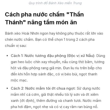
Quy trình đổ Bánh Xèo miền Trung
Cách pha nước chấm "Thần
Thánh" nâng tầm món ăn
Bánh xèo Hoài Nhơn ngon hay không phụ thuộc rất lớn vào
chén nước chấm. Bạn có thể chọn 1 trong 2 cách pha
chuẩn vị sau:
Cách 1: Nước tương đậu phộng (Độc vị xứ Nẫu):
Dùng
gan heo luộc chín xay nhuyễn, nấu cùng thịt băm, tương
hột và đậu phộng rang giã mịn. Đun liu riu trên bếp cho
đến khi hỗn hợp sánh đặc, có vị béo bùi, ngọt thanh
mộc mạc.
Cách 2: Nước mắm tỏi ớt chua ngọt:
Sử dụng nước
mắm nhĩ cá cơm, giã thật nhiều tỏi lý sơn và ớt xiêm
xanh (ớt định), thêm đường và chanh tươi. Nước mắm
pha hơi đậm, ngọt nhẹ và có vị cay râm ran bùng nổ.