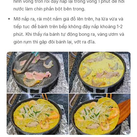
hình vòng tròn rồi đậy nắp lại trong vòng 1 phút để hơi
nước làm chín phần bột bên trong.
Mở nắp ra, rải một nắm giá đỗ lên trên, hạ lửa vừa và
tiếp tục để bánh trên bếp không đậy nắp khoảng 1-2
phút. Khi thấy rìa bánh tự động bong ra, vàng ươm và
giòn rụm thì gập đôi bánh lại, vớt ra đĩa.