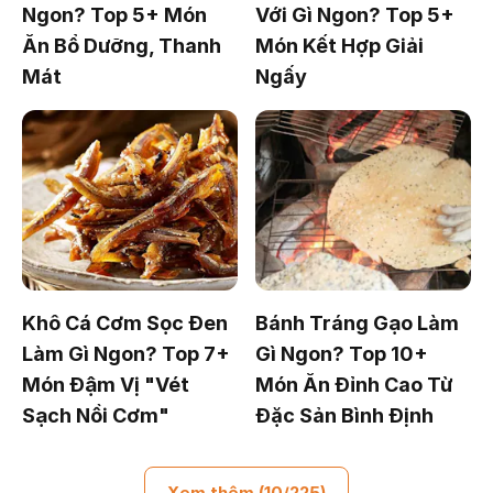
Ngon? Top 5+ Món
Với Gì Ngon? Top 5+
Ăn Bổ Dưỡng, Thanh
Món Kết Hợp Giải
Mát
Ngấy
Khô Cá Cơm Sọc Đen
Bánh Tráng Gạo Làm
Làm Gì Ngon? Top 7+
Gì Ngon? Top 10+
Món Đậm Vị "Vét
Món Ăn Đỉnh Cao Từ
Sạch Nồi Cơm"
Đặc Sản Bình Định
Xem thêm (10/225)