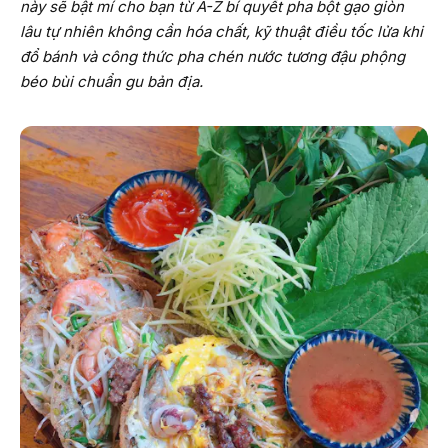
này sẽ bật mí cho bạn từ A-Z bí quyết pha bột gạo giòn
lâu tự nhiên không cần hóa chất, kỹ thuật điều tốc lửa khi
đổ bánh và công thức pha chén nước tương đậu phộng
béo bùi chuẩn gu bản địa.