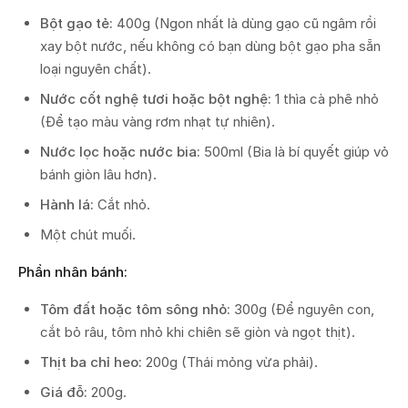
Bột gạo tẻ:
400g (Ngon nhất là dùng gạo cũ ngâm rồi
xay bột nước, nếu không có bạn dùng bột gạo pha sẵn
loại nguyên chất).
Nước cốt nghệ tươi hoặc bột nghệ:
1 thìa cà phê nhỏ
(Để tạo màu vàng rơm nhạt tự nhiên).
Nước lọc hoặc nước bia:
500ml (Bia là bí quyết giúp vỏ
bánh giòn lâu hơn).
Hành lá:
Cắt nhỏ.
Một chút muối.
Phần nhân bánh:
Tôm đất hoặc tôm sông nhỏ:
300g (Để nguyên con,
cắt bỏ râu, tôm nhỏ khi chiên sẽ giòn và ngọt thịt).
Thịt ba chỉ heo:
200g (Thái mỏng vừa phải).
Giá đỗ:
200g.