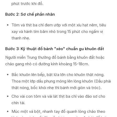
phút trước khi đổ.
Bước 2: Sơ chế phần nhân
Tôm và thịt ba chỉ đem ướp với một xíu hạt nêm, tiêu
xay và hành tím băm nhỏ trong 15 phút cho ngấm vị
thanh nhẹ.
Bước 3: Kỹ thuật đổ bánh "xèo" chuẩn gu khuôn đất
Người miền Trung thường đổ bánh bằng khuôn đất hoặc
chảo gang nhỏ có đường kính khoảng 15-18cm.
Bắc khuôn lên bếp, bật lửa lớn cho khuôn thật nóng.
Thoa một lớp dầu phụng mỏng lên lòng khuôn (Dầu phải
thật nóng, bốc khói nhẹ thì bánh mới giòn và tróc).
Cho vài con tôm và vài lát thịt ba chỉ vào đảo sơ cho
chín tái.
Múc một vá bột, nhanh tay đổ quanh lòng chảo theo