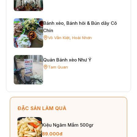
Bánh xèo, Bánh hỏi & Bún dây Cô
Chín
Võ Văn Kiệt, Hoài Nhơn
Quán Bánh xèo Như Ý
Tam Quan
ĐẶC SẢN LÀM QUÀ
Kiệu Ngâm Mắm 500gr
89.000đ