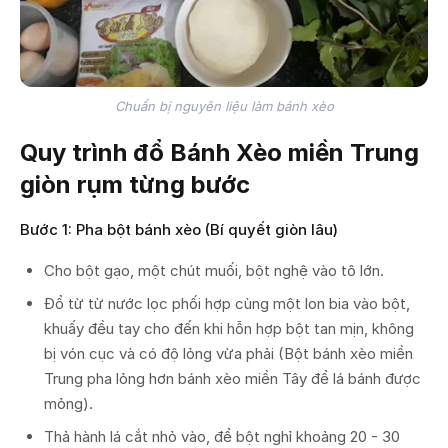
Chuẩn bị nguyên liệu làm bánh xèo
Quy trình đổ Bánh Xèo miền Trung
giòn rụm từng bước
Bước 1: Pha bột bánh xèo (Bí quyết giòn lâu)
Cho bột gạo, một chút muối, bột nghệ vào tô lớn.
Đổ từ từ nước lọc phối hợp cùng một lon bia vào bột,
khuấy đều tay cho đến khi hỗn hợp bột tan mịn, không
bị vón cục và có độ lỏng vừa phải (Bột bánh xèo miền
Trung pha lỏng hơn bánh xèo miền Tây để lá bánh được
mỏng).
Thả hành lá cắt nhỏ vào, để bột nghỉ khoảng 20 - 30