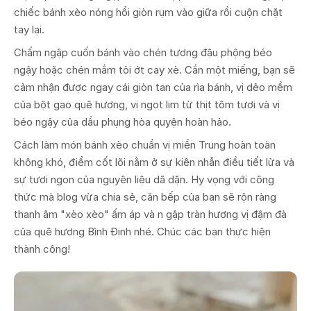
chiếc bánh xèo nóng hổi giòn rụm vào giữa rồi cuộn chặt
tay lại.
Chấm ngập cuốn bánh vào chén tương đậu phộng béo
ngậy hoặc chén mắm tỏi ớt cay xè. Cắn một miếng, bạn sẽ
cảm nhận được ngay cái giòn tan của rìa bánh, vị dẻo mềm
của bột gạo quê hương, vị ngọt lịm từ thịt tôm tươi và vị
béo ngậy của dầu phụng hòa quyện hoàn hảo.
Cách làm món bánh xèo chuẩn vị miền Trung hoàn toàn
không khó, điểm cốt lõi nằm ở sự kiên nhẫn điều tiết lửa và
sự tươi ngon của nguyên liệu dã dặn. Hy vọng với công
thức mà blog vừa chia sẻ, căn bếp của bạn sẽ rộn ràng
thanh âm "xèo xèo" ấm áp và n gập tràn hương vị đậm đà
của quê hương Bình Định nhé. Chúc các bạn thực hiện
thành công!