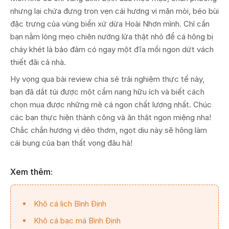
nhưng lại chứa đựng trọn vẹn cái hương vị mặn mòi, béo bùi
đặc trưng của vùng biển xứ dừa Hoài Nhơn mình. Chỉ cần
bạn nằm lòng mẹo chiên nướng lửa thật nhỏ để cá hông bị
cháy khét là bảo đảm có ngay một đĩa mồi ngon dứt vách
thiết đãi cả nhà.
Hy vọng qua bài review chia sẻ trải nghiệm thực tế này,
bạn đã dắt túi được một cẩm nang hữu ích và biết cách
chọn mua được những mẻ cá ngon chất lượng nhất. Chúc
các bạn thực hiện thành công và ăn thật ngon miệng nha!
Chắc chắn hương vị dẻo thơm, ngọt dịu này sẽ hông làm
cái bụng của bạn thất vọng đâu hà!
Xem thêm:
Khô cá lịch Bình Định
Khô cá bạc má Bình Định