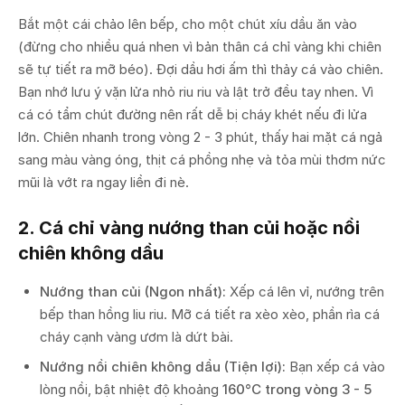
Bắt một cái chảo lên bếp, cho một chút xíu dầu ăn vào
(đừng cho nhiều quá nhen vì bản thân cá chỉ vàng khi chiên
sẽ tự tiết ra mỡ béo). Đợi dầu hơi ấm thì thảy cá vào chiên.
Bạn nhớ lưu ý vặn lửa nhỏ riu riu và lật trở đều tay nhen. Vì
cá có tẩm chút đường nên rất dễ bị cháy khét nếu đi lửa
lớn. Chiên nhanh trong vòng 2 - 3 phút, thấy hai mặt cá ngả
sang màu vàng óng, thịt cá phồng nhẹ và tỏa mùi thơm nức
mũi là vớt ra ngay liền đi nè.
2. Cá chỉ vàng nướng than củi hoặc nồi
chiên không dầu
Nướng than củi (Ngon nhất):
Xếp cá lên vỉ, nướng trên
bếp than hồng liu riu. Mỡ cá tiết ra xèo xèo, phần rìa cá
cháy cạnh vàng ươm là dứt bài.
Nướng nồi chiên không dầu (Tiện lợi):
Bạn xếp cá vào
lòng nồi, bật nhiệt độ khoảng
160°C trong vòng 3 - 5