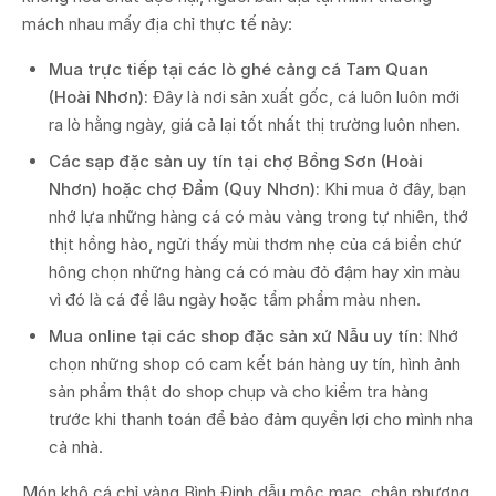
mách nhau mấy địa chỉ thực tế này:
Mua trực tiếp tại các lò ghé cảng cá Tam Quan
(Hoài Nhơn):
Đây là nơi sản xuất gốc, cá luôn luôn mới
ra lò hằng ngày, giá cả lại tốt nhất thị trường luôn nhen.
Các sạp đặc sản uy tín tại chợ Bồng Sơn (Hoài
Nhơn) hoặc chợ Đầm (Quy Nhơn):
Khi mua ở đây, bạn
nhớ lựa những hàng cá có màu vàng trong tự nhiên, thớ
thịt hồng hào, ngửi thấy mùi thơm nhẹ của cá biển chứ
hông chọn những hàng cá có màu đỏ đậm hay xỉn màu
vì đó là cá để lâu ngày hoặc tẩm phẩm màu nhen.
Mua online tại các shop đặc sản xứ Nẫu uy tín:
Nhớ
chọn những shop có cam kết bán hàng uy tín, hình ảnh
sản phẩm thật do shop chụp và cho kiểm tra hàng
trước khi thanh toán để bảo đảm quyền lợi cho mình nha
cả nhà.
Món khô cá chỉ vàng Bình Định dẫu mộc mạc, chân phương