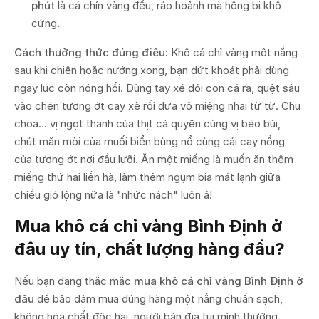
phút
là cá chín vàng đều, ráo hoảnh mà hông bị khô
cứng.
Cách thưởng thức đúng điệu:
Khô cá chỉ vàng một nắng
sau khi chiên hoặc nướng xong, bạn dứt khoát phải dùng
ngay lúc còn nóng hổi. Dùng tay xé đôi con cá ra, quệt sâu
vào chén tương ớt cay xè rồi đưa vô miệng nhai từ từ. Chu
choa... vị ngọt thanh của thịt cá quyện cùng vị béo bùi,
chút mặn mòi của muối biển bùng nổ cùng cái cay nồng
của tương ớt nơi đầu lưỡi. Ăn một miếng là muốn ăn thêm
miếng thứ hai liền hà, làm thêm ngụm bia mát lạnh giữa
chiều gió lộng nữa là "nhức nách" luôn á!
Mua khô cá chỉ vàng Bình Định ở
đâu uy tín, chất lượng hàng đầu?
Nếu bạn đang thắc mắc
mua khô cá chỉ vàng Bình Định ở
đâu
để bảo đảm mua đúng hàng một nắng chuẩn sạch,
không hóa chất độc hại, người bản địa tụi mình thường