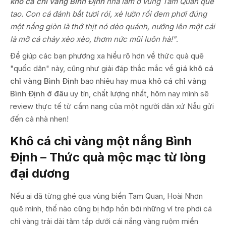
khô cá chỉ vàng Bình Định
nhà làm ở vùng Tam Quan quê
tao. Con cá đánh bắt tươi rói, xẻ lườn rồi đem phơi đúng
một nắng giòn là thớ thịt nó dẻo quánh, nướng lên một cái
là mỡ cá chảy xèo xèo, thơm nức mũi luôn hà!"
.
Để giúp các bạn phương xa hiểu rõ hơn về thức quà quê
"quốc dân" này, cũng như giải đáp thắc mắc về
giá khô cá
chỉ vàng Bình Định
bao nhiêu hay
mua khô cá chỉ vàng
Bình Định ở đâu
uy tín, chất lượng nhất, hôm nay mình sẽ
review thực tế từ cẩm nang của một người dân xứ Nẫu gửi
đến cả nhà nhen!
Khô cá chỉ vàng một nắng Bình
Định – Thức quà mộc mạc từ lòng
đại dương
Nếu ai đã từng ghé qua vùng biển Tam Quan, Hoài Nhơn
quê mình, thế nào cũng bị hớp hồn bởi những vỉ tre phơi cá
chỉ vàng trải dài tăm tắp dưới cái nắng vàng ruộm miền