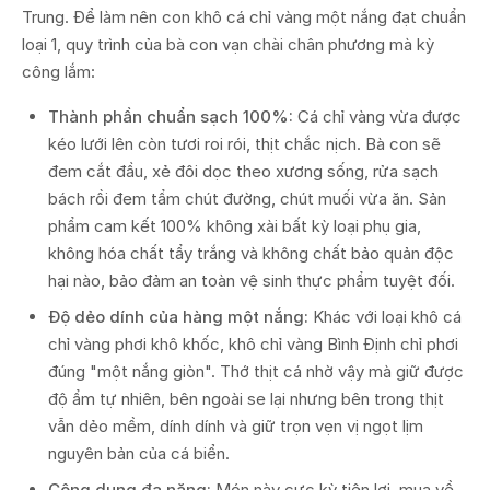
Trung. Để làm nên con khô cá chỉ vàng một nắng đạt chuẩn
loại 1, quy trình của bà con vạn chài chân phương mà kỳ
công lắm:
Thành phần chuẩn sạch 100%:
Cá chỉ vàng vừa được
kéo lưới lên còn tươi roi rói, thịt chắc nịch. Bà con sẽ
đem cắt đầu, xẻ đôi dọc theo xương sống, rửa sạch
bách rồi đem tẩm chút đường, chút muối vừa ăn. Sản
phẩm cam kết 100% không xài bất kỳ loại phụ gia,
không hóa chất tẩy trắng và không chất bảo quản độc
hại nào, bảo đảm an toàn vệ sinh thực phẩm tuyệt đối.
Độ dẻo dính của hàng một nắng:
Khác với loại khô cá
chỉ vàng phơi khô khốc, khô chỉ vàng Bình Định chỉ phơi
đúng "một nắng giòn". Thớ thịt cá nhờ vậy mà giữ được
độ ẩm tự nhiên, bên ngoài se lại nhưng bên trong thịt
vẫn dẻo mềm, dính dính và giữ trọn vẹn vị ngọt lịm
nguyên bản của cá biển.
Công dụng đa năng:
Món này cực kỳ tiện lợi, mua về