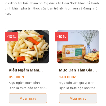
lỡ cơ hội tìm hiểu thêm những đặc sản Hoài Nhơn khác để hành
trình khám phá ẩm thực của bạn trở nên trọn vẹn và đáng nhớ
hơn.
-10%
-10%
Kiệu Ngâm Mắm
Mực Cán Tẩm Gia Vị
500gr
250gr
89.000đ
340.000đ
Kiệu ngâm mắm Bình
Mực cán tẩm gia vị Bình
Định là thức đặc sản trứ
Định là thức đặc sản trứ
danh mang đậm hương vị
danh mang đậm hương vị
Mua ngay
Mua ngay
truyền thống xứ Nẫu,
xứ Nẫu, chinh phục thực
chinh phục thực khách
khách bởi những dải mực