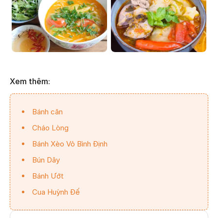
Xem thêm:
Bánh căn
Cháo Lòng
Bánh Xèo Vỏ Bình Định
Bún Dây
Bánh Ướt
Cua Huỳnh Đế