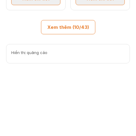
với lớp nếp ngâm nước tro
của người dân vạn chài
trong veo, mềm dẻo cùng
xứ Nẫu. Bài viết bật mí chi
phần nhân thịt đậm đà
tiết bí quyết thuộc da cạo
bên trong. Được gói bằng
sạch cát nhám bằng
Xem thêm (10/43)
lá và chế biến theo
nước nóng, mẹo sốc
phương pháp thủ công,
nhiệt đá viên tạo độ giòn
bánh mang hương vị đặc
sần sật rôm rốp gãy gọn
trưng khó quên của vùng
và công thức pha nước
Hiển thị quảng cáo
đất miền Trung. Không
mắm tỏi ớt keo đặc trộn
chỉ là món ăn dân dã,
gỏi luôn khô ráo.
bánh ú tro nhân thịt còn
phản ánh nét đẹp văn
hóa ẩm thực và truyền
thống lâu đời của người
dân Bình Định.