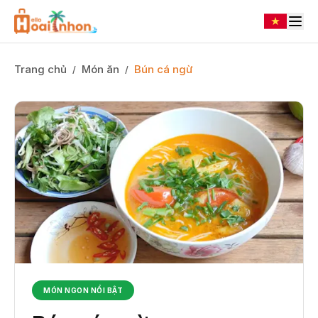
Trang chủ
Món ăn
Bún cá ngừ
/
/
MÓN NGON NỔI BẬT