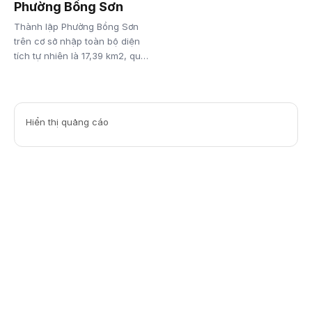
Phường Bồng Sơn
Thành lập Phường Bồng Sơn
trên cơ sở nhập toàn bộ diện
tích tự nhiên là 17,39 km2, quy
mô dân số là 23.546 người của
phường Bồng Sơn và toàn bộ
diện tích tự nhiên là 63,72
km2, quy mô dân số là 17.889
Hiển thị quảng cáo
người của phường Hoài Đức
thuộc thị xã Hoài Nhơn trước
đây.