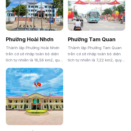
và toàn bộ diện tích tự nhiên là
bộ diện tích tự nhiên là 48,92
22,49 km2, quy mô dân số là
km2, quy mô dân số là 15.917
11.107 người của xã Hoài Châu
người của xã Hoài Mỹ thuộc thị
Bắc thuộc thị xã Hoài Nhơn
xã Hoài Nhơn trước đây.
trước đây.
Phường Hoài Nhơn
Phường Tam Quan
Thành lập Phường Hoài Nhơn
Thành lập Phường Tam Quan
trên cơ sở nhập toàn bộ diện
trên cơ sở nhập toàn bộ diện
tích tự nhiên là 16,56 km2, quy
tích tự nhiên là 7,22 km2, quy
mô dân số là 14.924 người của
mô dân số là 14.097 người của
phường Hoài Thanh; toàn bộ
phường Tam Quan và toàn bộ
diện tích tự nhiên là 9,22 km2,
diện tích tự nhiên là 22,60
quy mô dân số là 15.035 người
km2, quy mô dân số là 10.761
của phường Tam Quan Nam và
người của xã Hoài Châu thuộc
toàn bộ diện tích tự nhiên là
thị xã Hoài Nhơn trước đây.
14,54 km2, quy mô dân số là
13.208 người của phường Hoài
Thanh Tây thuộc thị xã Hoài
Nhơn trước đây.