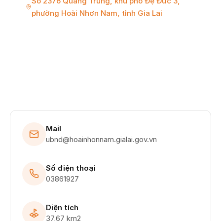
Số 2376 Quang Trung, khu phố Đệ Đức 3,
phường Hoài Nhơn Nam, tỉnh Gia Lai
Thành lập Phường Hoài Nhơn Nam trên cơ sở
nhập toàn bộ diện tích tự nhiên là 27,59 km2,
quy mô dân số là 21.759 người của phường
Hoài Tân và toàn bộ diện tích tự nhiên là 10,08
km2, quy mô dân số là 10.948 người của
phường Hoài Xuân thuộc thị xã Hoài Nhơn
trước đây.
Mail
ubnd@hoainhonnam.gialai.gov.vn
Số điện thoại
03861927
Diện tích
37,67 km2