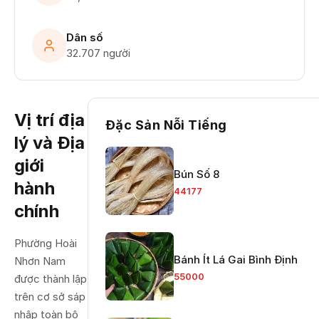
Dân số
32.707 người
Vị trí địa
Đặc Sản Nỗi Tiếng
lý và Địa
giới
Bún Số 8
hành
44177
chính
Phường Hoài
Bánh Ít Lá Gai Bình Định
Nhơn Nam
55000
được thành lập
trên cơ sở sáp
nhập toàn bộ