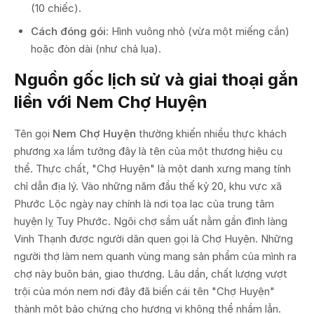
(10 chiếc).
Cách đóng gói:
Hình vuông nhỏ (vừa một miếng cắn)
hoặc đòn dài (như chả lụa).
Nguồn gốc lịch sử và giai thoại gắn
liền với Nem Chợ Huyện
Tên gọi
Nem Chợ Huyện
thường khiến nhiều thực khách
phương xa lầm tưởng đây là tên của một thương hiệu cụ
thể. Thực chất, "Chợ Huyện" là một danh xưng mang tính
chỉ dẫn địa lý. Vào những năm đầu thế kỷ 20, khu vực xã
Phước Lộc ngày nay chính là nơi tọa lạc của trung tâm
huyện lỵ Tuy Phước. Ngôi chợ sầm uất nằm gần đình làng
Vinh Thạnh được người dân quen gọi là Chợ Huyện. Những
người thợ làm nem quanh vùng mang sản phẩm của mình ra
chợ này buôn bán, giao thương. Lâu dần, chất lượng vượt
trội của món nem nơi đây đã biến cái tên "Chợ Huyện"
thành một bảo chứng cho hương vị không thể nhầm lẫn.