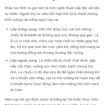
Khâu tạo hình và gói nem là một nghệ thuật sắp đặt vật liệu
tự nhiên. Người thợ vo viên hỗn hợp thịt và bì thành những
khối vuông vắn bằng ngón tay cái.
Lớp trong cùng:
Viên thịt được bọc sát bởi những
chiếc
lá ổi bánh tẻ
(không quá non, không quá già). Lá
ổi có vị chát nhẹ, chứa các hoạt chất tự nhiên giúp hút
ẩm, hỗ trợ quá trình lên men yếm khí, đồng thời mang lại
mùi hương đồng nội thoang thoảng đặc trưng.
Lớp ngoài cùng:
Là nhiều lớp lá chuối chát được gấp
nếp cẩn thận, vuông vức như chiếc bánh chưng thu
nhỏ. Lá chuối có độ dày vừa đủ để ngăn chặn không khí
và vi khuẩn xâm nhập, tạo ra môi trường kín hoàn hảo để
vi khuẩn lactic hoạt động, làm chín miếng thịt một cách
an toàn.
Nem sau khi gói được buộc lại bằng lạt tre hoặc thun, treo