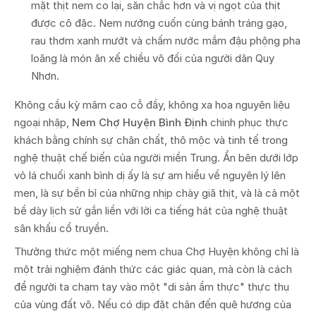
mặt thịt nem co lại, săn chắc hơn và vị ngọt của thịt
được cô đặc. Nem nướng cuốn cùng bánh tráng gạo,
rau thơm xanh mướt và chấm nước mắm đậu phộng pha
loãng là món ăn xế chiều vô đối của người dân Quy
Nhơn.
Không cầu kỳ mâm cao cỗ đầy, không xa hoa nguyên liệu
ngoại nhập,
Nem Chợ Huyện Bình Định
chinh phục thực
khách bằng chính sự chân chất, thô mộc và tinh tế trong
nghệ thuật chế biến của người miền Trung. Ẩn bên dưới lớp
vỏ lá chuối xanh bình dị ấy là sự am hiểu về nguyên lý lên
men, là sự bền bỉ của những nhịp chày giã thịt, và là cả một
bề dày lịch sử gắn liền với lời ca tiếng hát của nghệ thuật
sân khấu cổ truyền.
Thưởng thức một miếng nem chua Chợ Huyện không chỉ là
một trải nghiệm đánh thức các giác quan, mà còn là cách
để người ta chạm tay vào một "di sản ẩm thực" thực thụ
của vùng đất võ. Nếu có dịp đặt chân đến quê hương của