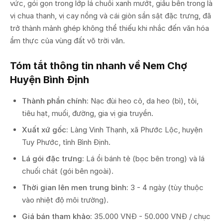
vức, gói gọn trong lớp lá chuối xanh mướt, giấu bên trong là
vị chua thanh, vị cay nồng và cái giòn sần sật đặc trưng, đã
trở thành mảnh ghép không thể thiếu khi nhắc đến văn hóa
ẩm thực của vùng đất võ trời văn.
Tóm tắt thông tin nhanh về Nem Chợ
Huyện Bình Định
Thành phần chính:
Nạc đùi heo cỏ, da heo (bì), tỏi,
tiêu hạt, muối, đường, gia vị gia truyền.
Xuất xứ gốc:
Làng Vinh Thạnh, xã Phước Lộc, huyện
Tuy Phước, tỉnh Bình Định.
Lá gói đặc trưng:
Lá ổi bánh tẻ (bọc bên trong) và lá
chuối chát (gói bên ngoài).
Thời gian lên men trung bình:
3 - 4 ngày (tùy thuộc
vào nhiệt độ môi trường).
Giá bán tham khảo:
35.000 VNĐ - 50.000 VNĐ / chục