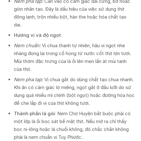
Nem pha tạp:
Cắn vào có cảm giác dai cứng, bở hoặc
giòn nhân tạo. Đây là dấu hiệu của việc sử dụng thịt
đông lạnh, trộn nhiều bột, hàn the hoặc hóa chất tạo
dai.
Hương vị và độ ngọt:
Nem chuẩn:
Vị chua thanh tự nhiên, hậu vị ngọt nhẹ
nhàng đọng lại trong cổ họng từ nước cốt thịt lợn tươi.
Mùi thơm đặc trưng của lá ổi lên men lấn át mùi tanh
của thịt.
Nem pha tạp:
Vị chua gắt do dùng chất tạo chua nhanh.
Khi ăn có cảm giác lợ miệng, ngọt gắt ở đầu lưỡi do sử
dụng quá nhiều mì chính (bột ngọt) hoặc đường hóa học
để che lấp đi vị của thịt không tươi.
Thành phần lá gói:
Nem Chợ Huyện bắt buộc phải có
một lớp lá ổi bọc sát bề mặt thịt. Nếu mở ra chỉ thấy
bọc ni-lông hoặc lá chuối không, đó chắc chắn không
phải là nem chuẩn vị Tuy Phước.