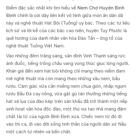
Điểm đặc sắc nhất khi tìm hiểu về
Nem Chợ Huyện Bình
Định
chính là sợi dây liên kết vô hình giữa món ăn dân dã
này và nghệ thuật Hát Bội (Tuồng) uy bác. Theo các tư liệu
lịch sử và lời kể của các bậc cao niên, huyện Tuy Phước là
quê hương của danh nhân văn hóa Đào Tấn – ông tổ của
nghệ thuật Tuồng Việt Nam.
Vào những đêm trăng sáng, sân đình Vinh Thạnh sáng rực
ánh đuốc, tiếng trống chầu vang vọng thúc giục lòng người.
Khán giả đến xem hát bội không chỉ mang theo niềm đam
mê nghệ thuật mà còn mang theo những xâu nem, bầu
rượu. Cảm giác vừa cắn miếng nem chua giòn, nhấp ngụm
rượu Bầu Đá cay nồng, vừa gật gù tán thưởng những tiếng
hát xé lụa của đào kép trên sân khấu đã trở thành một nếp
sinh hoạt văn hóa độc đáo, một thú vui tao nhã mang đậm
chất tài tử của người Bình Định xưa. Chiếc nem từ đó đi
vào thi ca, đi vào đời sống tinh thần của người dân xứ Nẫu
một cách tự nhiên và bền chặt.