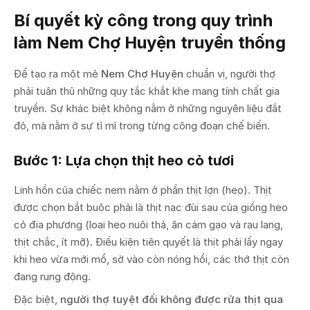
Bí quyết kỳ công trong quy trình
làm Nem Chợ Huyện truyền thống
Để tạo ra một mẻ
Nem Chợ Huyện
chuẩn vị, người thợ
phải tuân thủ những quy tắc khắt khe mang tính chất gia
truyền. Sự khác biệt không nằm ở những nguyên liệu đắt
đỏ, mà nằm ở sự tỉ mỉ trong từng công đoạn chế biến.
Bước 1: Lựa chọn thịt heo cỏ tươi
Linh hồn của chiếc nem nằm ở phần thịt lợn (heo). Thịt
được chọn bắt buộc phải là thịt nạc đùi sau của giống heo
cỏ địa phương (loại heo nuôi thả, ăn cám gạo và rau lang,
thịt chắc, ít mỡ). Điều kiện tiên quyết là thịt phải lấy ngay
khi heo vừa mới mổ, sờ vào còn nóng hổi, các thớ thịt còn
đang rung động.
Đặc biệt,
người thợ tuyệt đối không được rửa thịt qua