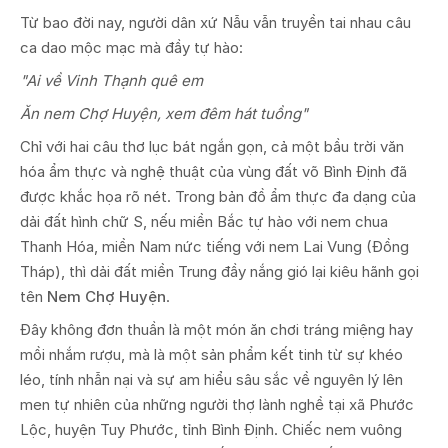
Từ bao đời nay, người dân xứ Nẫu vẫn truyền tai nhau câu
ca dao mộc mạc mà đầy tự hào:
"Ai về Vinh Thạnh quê em
Ăn nem Chợ Huyện, xem đêm hát tuồng"
Chỉ với hai câu thơ lục bát ngắn gọn, cả một bầu trời văn
hóa ẩm thực và nghệ thuật của vùng đất võ Bình Định đã
được khắc họa rõ nét. Trong bản đồ ẩm thực đa dạng của
dải đất hình chữ S, nếu miền Bắc tự hào với nem chua
Thanh Hóa, miền Nam nức tiếng với nem Lai Vung (Đồng
Tháp), thì dải đất miền Trung đầy nắng gió lại kiêu hãnh gọi
tên
Nem Chợ Huyện
.
Đây không đơn thuần là một món ăn chơi tráng miệng hay
mồi nhắm rượu, mà là một sản phẩm kết tinh từ sự khéo
léo, tính nhẫn nại và sự am hiểu sâu sắc về nguyên lý lên
men tự nhiên của những người thợ lành nghề tại xã Phước
Lộc, huyện Tuy Phước, tỉnh Bình Định. Chiếc nem vuông