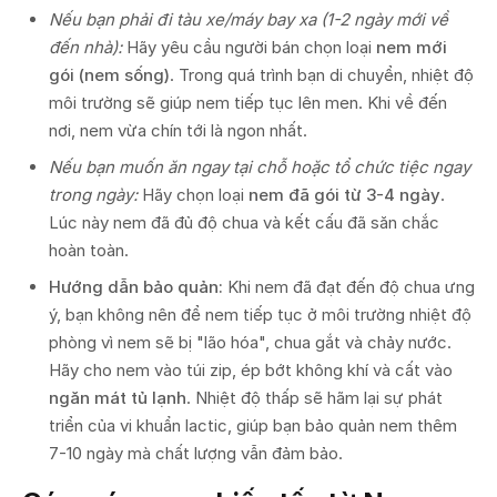
Nếu bạn phải đi tàu xe/máy bay xa (1-2 ngày mới về
đến nhà):
Hãy yêu cầu người bán chọn loại
nem mới
gói (nem sống)
. Trong quá trình bạn di chuyển, nhiệt độ
môi trường sẽ giúp nem tiếp tục lên men. Khi về đến
nơi, nem vừa chín tới là ngon nhất.
Nếu bạn muốn ăn ngay tại chỗ hoặc tổ chức tiệc ngay
trong ngày:
Hãy chọn loại
nem đã gói từ 3-4 ngày
.
Lúc này nem đã đủ độ chua và kết cấu đã săn chắc
hoàn toàn.
Hướng dẫn bảo quản:
Khi nem đã đạt đến độ chua ưng
ý, bạn không nên để nem tiếp tục ở môi trường nhiệt độ
phòng vì nem sẽ bị "lão hóa", chua gắt và chảy nước.
Hãy cho nem vào túi zip, ép bớt không khí và cất vào
ngăn mát tủ lạnh
. Nhiệt độ thấp sẽ hãm lại sự phát
triển của vi khuẩn lactic, giúp bạn bảo quản nem thêm
7-10 ngày mà chất lượng vẫn đảm bảo.