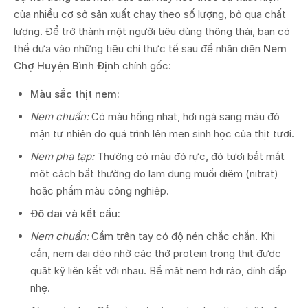
của nhiều cơ sở sản xuất chạy theo số lượng, bỏ qua chất
lượng. Để trở thành một người tiêu dùng thông thái, bạn có
thể dựa vào những tiêu chí thực tế sau để nhận diện
Nem
Chợ Huyện Bình Định
chính gốc:
Màu sắc thịt nem:
Nem chuẩn:
Có màu hồng nhạt, hơi ngả sang màu đỏ
mận tự nhiên do quá trình lên men sinh học của thịt tươi.
Nem pha tạp:
Thường có màu đỏ rực, đỏ tươi bắt mắt
một cách bất thường do lạm dụng muối diêm (nitrat)
hoặc phẩm màu công nghiệp.
Độ dai và kết cấu:
Nem chuẩn:
Cầm trên tay có độ nén chắc chắn. Khi
cắn, nem dai dẻo nhờ các thớ protein trong thịt được
quật kỹ liên kết với nhau. Bề mặt nem hơi ráo, dính dấp
nhẹ.