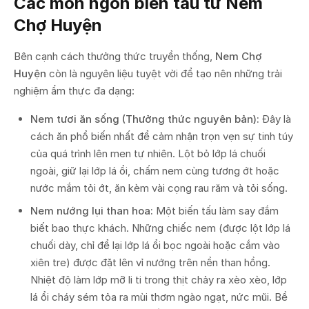
Các món ngon biến tấu từ Nem
Chợ Huyện
Bên cạnh cách thưởng thức truyền thống,
Nem Chợ
Huyện
còn là nguyên liệu tuyệt vời để tạo nên những trải
nghiệm ẩm thực đa dạng:
Nem tươi ăn sống (Thưởng thức nguyên bản):
Đây là
cách ăn phổ biến nhất để cảm nhận trọn vẹn sự tinh túy
của quá trình lên men tự nhiên. Lột bỏ lớp lá chuối
ngoài, giữ lại lớp lá ổi, chấm nem cùng tương ớt hoặc
nước mắm tỏi ớt, ăn kèm vài cọng rau răm và tỏi sống.
Nem nướng lụi than hoa:
Một biến tấu làm say đắm
biết bao thực khách. Những chiếc nem (được lột lớp lá
chuối dày, chỉ để lại lớp lá ổi bọc ngoài hoặc cắm vào
xiên tre) được đặt lên vỉ nướng trên nền than hồng.
Nhiệt độ làm lớp mỡ li ti trong thịt chảy ra xèo xèo, lớp
lá ổi cháy sém tỏa ra mùi thơm ngào ngạt, nức mũi. Bề