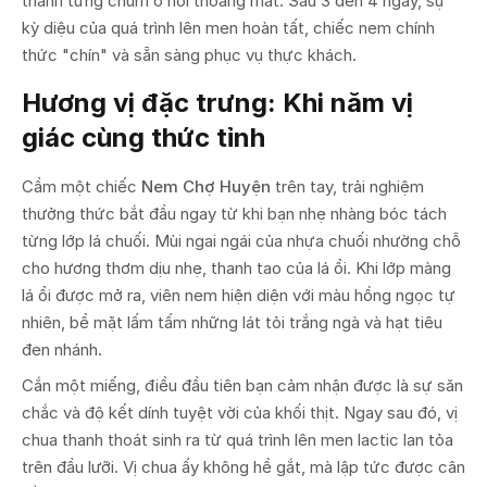
thành từng chùm ở nơi thoáng mát. Sau 3 đến 4 ngày, sự
kỳ diệu của quá trình lên men hoàn tất, chiếc nem chính
thức "chín" và sẵn sàng phục vụ thực khách.
Hương vị đặc trưng: Khi năm vị
giác cùng thức tỉnh
Cầm một chiếc
Nem Chợ Huyện
trên tay, trải nghiệm
thưởng thức bắt đầu ngay từ khi bạn nhẹ nhàng bóc tách
từng lớp lá chuối. Mùi ngai ngái của nhựa chuối nhường chỗ
cho hương thơm dịu nhẹ, thanh tao của lá ổi. Khi lớp màng
lá ổi được mở ra, viên nem hiện diện với màu hồng ngọc tự
nhiên, bề mặt lấm tấm những lát tỏi trắng ngà và hạt tiêu
đen nhánh.
Cắn một miếng, điều đầu tiên bạn cảm nhận được là sự săn
chắc và độ kết dính tuyệt vời của khối thịt. Ngay sau đó, vị
chua thanh thoát sinh ra từ quá trình lên men lactic lan tỏa
trên đầu lưỡi. Vị chua ấy không hề gắt, mà lập tức được cân