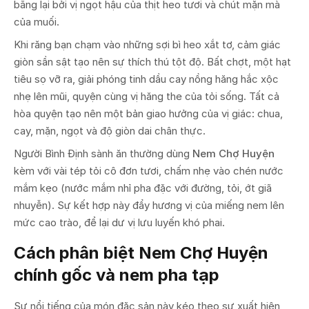
bằng lại bởi vị ngọt hậu của thịt heo tươi và chút mặn mà
của muối.
Khi răng bạn chạm vào những sợi bì heo xắt tơ, cảm giác
giòn sần sật tạo nên sự thích thú tột độ. Bất chợt, một hạt
tiêu sọ vỡ ra, giải phóng tinh dầu cay nồng hăng hắc xộc
nhẹ lên mũi, quyện cùng vị hăng the của tỏi sống. Tất cả
hòa quyện tạo nên một bản giao hưởng của vị giác: chua,
cay, mặn, ngọt và độ giòn dai chân thực.
Người Bình Định sành ăn thường dùng
Nem Chợ Huyện
kèm với vài tép tỏi cô đơn tươi, chấm nhẹ vào chén nước
mắm kẹo (nước mắm nhỉ pha đặc với đường, tỏi, ớt giã
nhuyễn). Sự kết hợp này đẩy hương vị của miếng nem lên
mức cao trào, để lại dư vị lưu luyến khó phai.
Cách phân biệt Nem Chợ Huyện
chính gốc và nem pha tạp
Sự nổi tiếng của món đặc sản này kéo theo sự xuất hiện