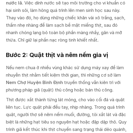
nước lã
. Việc dính nước sẽ tạo môi trường cho vi khuẩn có
hại sinh sôi, làm hỏng quá trình lên men sinh học sau này.
Thay vào đó, họ dùng những chiếc khăn vải xô trắng, sạch,
thấm nhẹ nhàng để làm sạch bề mặt miếng thịt, sau đó
nhanh chóng lạng bỏ toàn bộ phần màng nhầy, gân và mỡ
thừa. Chỉ giữ lại phần nạc ròng tinh khiết nhất.
Bước 2: Quật thịt và nêm nếm gia vị
Nếu nem chua ở nhiều vùng khác sử dụng máy xay để làm
nhuyễn thịt nhằm tiết kiệm thời gian, thì những cơ sở làm
Nem Chợ Huyện Bình Định
truyền thống vẫn kiên trì với
phương pháp giã (quật) thủ công hoặc bán thủ công.
Thịt được xắt thành từng lát mỏng, cho vào cối đá và quật
liên tục. Lực quật phải đều tay, nhịp nhàng. Trong quá trình
quật, người thợ sẽ nêm nếm muối, đường, tỏi xắt lát và đặc
biệt là những hạt tiêu sọ nguyên hạt hoặc đập dập thô. Quy
trình giã kết thúc khi thịt chuyển sang trạng thái dẻo quánh,