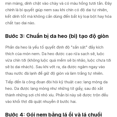
mịn màng, dính chặt vào chày và có màu hồng tươi tắn. Đây
chính là bí quyết giúp nem sau khi chín có độ dai tự nhiên,
kết dính tốt mà không cần dùng đến bất kỳ loại bột hay hóa
chất tạo dai nào.
Bước 3: Chuẩn bị da heo (bì) tạo độ giòn
Phần da heo là yếu tố quyết định độ "sần sật" đầy kích
thích của món nem. Da heo được cạo rửa sạch sẽ, luộc
vừa chín tới (không luộc quá mềm sẽ bị nhão, luộc chưa tới
sẽ bị dai nhách). Sau khi vớt ra, da được ngâm ngay vào
thau nước đá lạnh để giữ độ giòn và làm trắng tự nhiên.
Tiếp đến là công đoạn đòi hỏi kỹ thuật cao: lạng mỏng da
heo. Da được lạng mỏng như những tờ giấy, sau đó xắt
thành những sợi chỉ nhỏ xíu. Phần bì này sẽ được trộn đều
vào khối thịt đã quật nhuyễn ở bước hai.
Bước 4: Gói nem bằng lá ổi và lá chuối