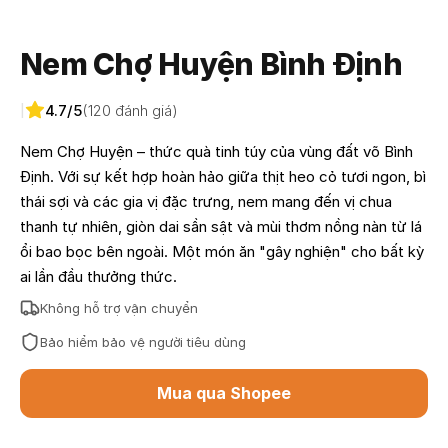
Nem Chợ Huyện Bình Định
4.7/5
(120 đánh giá)
|
Nem Chợ Huyện – thức quà tinh túy của vùng đất võ Bình
Định. Với sự kết hợp hoàn hảo giữa thịt heo cỏ tươi ngon, bì
thái sợi và các gia vị đặc trưng, nem mang đến vị chua
thanh tự nhiên, giòn dai sần sật và mùi thơm nồng nàn từ lá
ổi bao bọc bên ngoài. Một món ăn "gây nghiện" cho bất kỳ
ai lần đầu thưởng thức.
Không hỗ trợ vận chuyển
Bảo hiểm bảo vệ người tiêu dùng
Mua qua Shopee