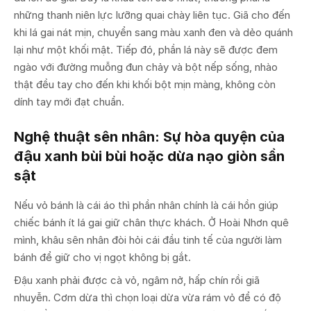
những thanh niên lực lưỡng quai chày liên tục. Giã cho đến
khi lá gai nát mịn, chuyển sang màu xanh đen và dẻo quánh
lại như một khối mật. Tiếp đó, phần lá này sẽ được đem
ngào với đường muỗng đun chảy và bột nếp sống, nhào
thật đều tay cho đến khi khối bột mịn màng, không còn
dính tay mới đạt chuẩn.
Nghệ thuật sên nhân: Sự hòa quyện của
đậu xanh bùi bùi hoặc dừa nạo giòn sần
sật
Nếu vỏ bánh là cái áo thì phần nhân chính là cái hồn giúp
chiếc bánh ít lá gai giữ chân thực khách. Ở Hoài Nhơn quê
mình, khâu sên nhân đòi hỏi cái đầu tinh tế của người làm
bánh để giữ cho vị ngọt không bị gắt.
Đậu xanh phải được cà vỏ, ngâm nở, hấp chín rồi giã
nhuyễn. Cơm dừa thì chọn loại dừa vừa rám vỏ để có độ