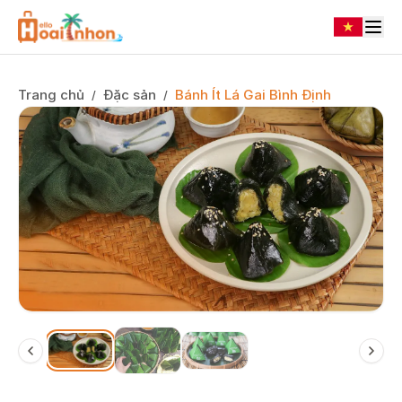
Trang chủ
Đặc sản
Bánh Ít Lá Gai Bình Định
/
/