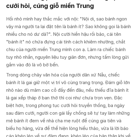
cưới hỏi, cúng giỗ miền Trung
Hồi nhỏ mình hay thắc mắc với nội: "Nội ơi, sao bánh ngon
vậy mà người ta lại đặt tên là bánh ít? Sao không gọi là bánh
nhiều cho nó dư dả?". Nội cười hiền hậu rồi bảo, cái tên
"bánh ít" nó chứa đựng cái tính cách khiêm nhường, chắt
chiu của người miền Trung mình con ạ. Làm ra chiếc bánh
tuy nhỏ nhắn, nguyên liệu tuy giản đơn, nhưng tấm lòng gửi
gắm vào đó là vô bờ bến.
Trong dòng chảy văn hóa của người dân xứ Nẫu, chiếc
bánh ít lá gai giữ một vị trí vô cùng trang trọng. Đám giỗ lớn
nhỏ nào dù mâm cao cỗ đầy đến đâu, nếu thiếu đĩa bánh ít
lá gai xếp tháp ở ban thờ thì coi như chưa trọn vẹn. Đặc
biệt hơn, trong phong tục cưới hỏi truyền thống, ba ngày
sau đám cưới, người con gái lấy chồng sẽ tự tay làm những
mẻ bánh ít đem về nhà cha mẹ ruột để cúng gia tiên và
biếu họ hàng, vừa để thể hiện lòng hiếu thảo, vừa là lời báo
cáo khéo léo về sự đảm đang, khéo léo của bản thân khi về