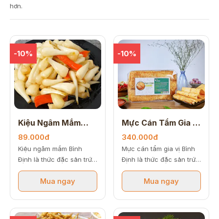
hơn.
-10%
-10%
Kiệu Ngâm Mắm
Mực Cán Tẩm Gia Vị
500gr
250gr
89.000đ
340.000đ
Kiệu ngâm mắm Bình
Mực cán tẩm gia vị Bình
Định là thức đặc sản trứ
Định là thức đặc sản trứ
danh mang đậm hương vị
danh mang đậm hương vị
Mua ngay
Mua ngay
truyền thống xứ Nẫu,
xứ Nẫu, chinh phục thực
chinh phục thực khách
khách bởi những dải mực
bởi những củ kiệu nếp
cán dẻo mềm xốp hòa
trắng ngần giòn rôm rốp
quyện cùng lớp sốt mắm