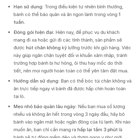
Hạn sử dụng:
Trong điều kiện tự nhiên bình thường,
bánh có thể bảo quản và ăn ngon lành trong vòng
1
tuần
.
Đóng gói hiện đại:
Hiện nay, để phục vụ du khách
mang đi xa hoặc gửi đi các tỉnh thành, sản phẩm sẽ
được
hút chân không
kỹ lưỡng trước khi gửi hàng. Việc
này giúp ngăn chặn tuyệt đối vi khuẩn xâm nhập, tránh
trường hợp bánh bị hư hỏng, ôi thiu hay mốc do thời
tiết, nên mọi người hoàn toàn có thể yên tâm đặt mua.
Hướng dẫn sử dụng:
Bạn có thể bóc túi chân không và
ăn trực tiếp ngay vì bánh đã được hấp chín hoàn toàn
tại lò.
Mẹo nhỏ bảo quản lâu ngày:
Nếu bạn mua số lượng
nhiều và không ăn hết trong vòng 3 ngày đầu, hãy bỏ
bánh vào ngăn mát hoặc ngăn đông của tủ lạnh. Khi nào
muốn ăn, bạn chỉ cần mang ra
hấp lại tầm 3 phút
là
bánh sẽ tự động mềm dẻo và thơm ngon y như mới.