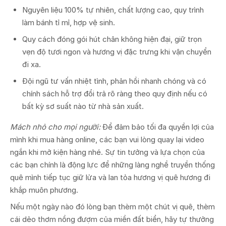
Nguyên liệu 100% tự nhiên, chất lượng cao, quy trình
làm bánh tỉ mỉ, hợp vệ sinh.
Quy cách đóng gói hút chân không hiện đại, giữ trọn
vẹn độ tươi ngon và hương vị đặc trưng khi vận chuyển
đi xa.
Đội ngũ tư vấn nhiệt tình, phản hồi nhanh chóng và có
chính sách hỗ trợ đổi trả rõ ràng theo quy định nếu có
bất kỳ sơ suất nào từ nhà sản xuất.
Mách nhỏ cho mọi người:
Để đảm bảo tối đa quyền lợi của
mình khi mua hàng online, các bạn vui lòng quay lại video
ngắn khi mở kiện hàng nhé. Sự tin tưởng và lựa chọn của
các bạn chính là động lực để những làng nghề truyền thống
quê mình tiếp tục giữ lửa và lan tỏa hương vị quê hương đi
khắp muôn phương.
Nếu một ngày nào đó lòng bạn thèm một chút vị quê, thèm
cái dẻo thơm nồng đượm của miền đất biển, hãy tự thưởng