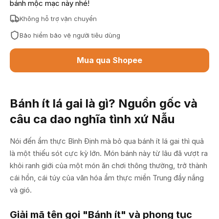
bánh mộc mạc này nhé!
Không hỗ trợ vận chuyển
Bảo hiểm bảo vệ người tiêu dùng
Mua qua Shopee
Bánh ít lá gai là gì? Nguồn gốc và
câu ca dao nghĩa tình xứ Nẫu
Nói đến ẩm thực Bình Định mà bỏ qua bánh ít lá gai thì quả
là một thiếu sót cực kỳ lớn. Món bánh này từ lâu đã vượt ra
khỏi ranh giới của một món ăn chơi thông thường, trở thành
cái hồn, cái túy của văn hóa ẩm thực miền Trung đầy nắng
và gió.
Giải mã tên gọi "Bánh ít" và phong tục