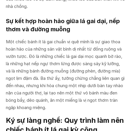
nhà chồng.
Sự kết hợp hoàn hảo giữa lá gai dại, nếp
thơm và đường muỗng
Một chiếc bánh ít lá gai chuẩn vị quê mình là sự giao thoa
hoàn hảo của những sản vật bình dị nhất từ đồng ruộng và
vườn tược. Đó là những chiếc lá gai dại mọc quanh bờ rào,
là những hạt nếp ngự thơm lừng được sàng sảy kỹ lưỡng,
và là những bánh đường muỗng (đường phèn, đường mía)
ngọt lịm đậm đà. Ba thứ ấy, tưởng chừng chẳng liên quan gì
đến nhau, nhưng khi hòa chung một nhịp dưới bàn tay nhào
nặn của người thợ, lại tạo nên một thứ vỏ bánh màu đen
bóng bẩy, dẻo quánh, ăn một miếng là vị ngọt thơm tràn
ngập khoang miệng.
Ký sự làng nghề: Quy trình làm nên
chiếc bánh ít lá gai kỳ công