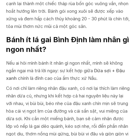
cạnh lại thành một chiếc tháp rùa bốn góc vuông vắn, nhọn
hoắt hướng lên trời. Bánh gói xong xuôi sẽ được xếp vào
xửng và đem hấp cách thủy khoảng 20 - 30 phút là chín tới,
tỏa mùi thơm nức mũi cả một góc sân.
Bánh ít lá gai Bình Định làm nhân gì
ngon nhất?
Nếu ai hỏi mình bánh ít nhân gì ngon nhất, mình sẽ không
ngần ngại mà trả lời ngay: sự kết hợp giữa
Dừa sợi + Đậu
xanh
chính là đỉnh cao của ẩm thực xứ Nẫu.
Có nơi chỉ làm riêng nhân đậu xanh, có nơi lại thích làm riêng
nhân dừa củ, nhưng khi kết hợp cả hai nguyên liệu này lại
với nhau, vị bùi bùi, béo nhẹ của đậu xanh chín mịn sẽ trung
hòa cái vị ngọt lịm của đường và cái sần sật, vui miệng của
dừa sợi. Khi cắn một miếng bánh, bạn sẽ cảm nhận được
lớp vỏ nếp lá gai dẻo quánh, kéo sợi nhẹ, rồi đến phần nhân
ngọt dịu, thơm nồng mùi gừng, bùi bùi vị đậu và giòn giòn vị