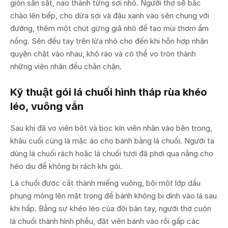
giòn sần sật, nạo thành từng sợi nhỏ. Người thợ sẽ bắc
chảo lên bếp, cho dừa sợi và đậu xanh vào sên chung với
đường, thêm một chút gừng giã nhỏ để tạo mùi thơm ấm
nồng. Sên đều tay trên lửa nhỏ cho đến khi hỗn hợp nhân
quyện chặt vào nhau, khô ráo và có thể vo tròn thành
những viên nhân đều chằn chặn.
Kỹ thuật gói lá chuối hình tháp rùa khéo
léo, vuông vắn
Sau khi đã vo viên bột và bọc kín viên nhân vào bên trong,
khâu cuối cùng là mặc áo cho bánh bằng lá chuối. Người ta
dùng lá chuối rách hoặc lá chuối tươi đã phơi qua nắng cho
héo dịu để không bị rách khi gói.
Lá chuối được cắt thành miếng vuông, bôi một lớp dầu
phụng mỏng lên mặt trong để bánh không bị dính vào lá sau
khi hấp. Bằng sự khéo léo của đôi bàn tay, người thợ cuộn
lá chuối thành hình phễu, đặt viên bánh vào rồi gấp các