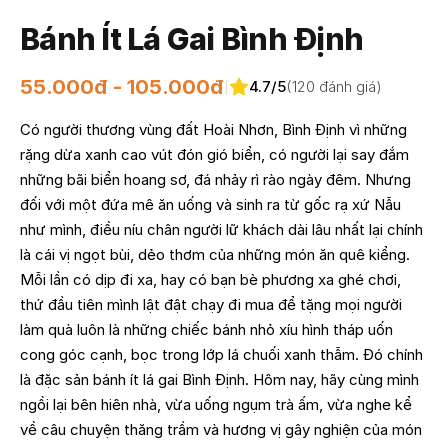
Bánh Ít Lá Gai Bình Định
55.000đ - 105.000đ
4.7/5
(120 đánh giá)
|
Có người thương vùng đất Hoài Nhơn, Bình Định vì những
rặng dừa xanh cao vút đón gió biển, có người lại say đắm
những bãi biển hoang sơ, đá nhảy rì rào ngày đêm. Nhưng
đối với một đứa mê ăn uống và sinh ra từ gốc rạ xứ Nẫu
như mình, điều níu chân người lữ khách dài lâu nhất lại chính
là cái vị ngọt bùi, dẻo thơm của những món ăn quê kiểng.
Mỗi lần có dịp đi xa, hay có bạn bè phương xa ghé chơi,
thứ đầu tiên mình lật đật chạy đi mua để tặng mọi người
làm quà luôn là những chiếc bánh nhỏ xíu hình tháp uốn
cong góc cạnh, bọc trong lớp lá chuối xanh thẫm. Đó chính
là đặc sản bánh ít lá gai Bình Định. Hôm nay, hãy cùng mình
ngồi lại bên hiên nhà, vừa uống ngụm trà ấm, vừa nghe kể
về câu chuyện thăng trầm và hương vị gây nghiện của món