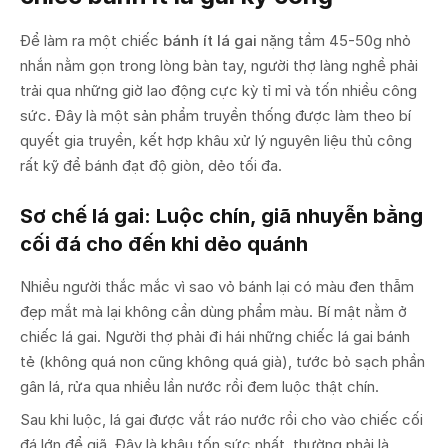
Để làm ra một chiếc
bánh ít lá gai
nặng tầm 45-50g nhỏ
nhắn nằm gọn trong lòng bàn tay, người thợ làng nghề phải
trải qua những giờ lao động cực kỳ tỉ mỉ và tốn nhiều công
sức. Đây là một sản phẩm truyền thống được làm theo bí
quyết gia truyền, kết hợp khâu xử lý nguyên liệu thủ công
rất kỹ để bánh đạt độ giòn, dẻo tối đa.
Sơ chế lá gai: Luộc chín, giã nhuyễn bằng
cối đá cho đến khi dẻo quánh
Nhiều người thắc mắc vì sao vỏ bánh lại có màu đen thẫm
đẹp mắt mà lại không cần dùng phẩm màu. Bí mật nằm ở
chiếc lá gai. Người thợ phải đi hái những chiếc lá gai bánh
tẻ (không quá non cũng không quá già), tước bỏ sạch phần
gân lá, rửa qua nhiều lần nước rồi đem luộc thật chín.
Sau khi luộc, lá gai được vắt ráo nước rồi cho vào chiếc cối
đá lớn để giã. Đây là khâu tốn sức nhất, thường phải là