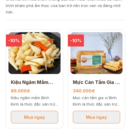
trình khám phá ẩm thực của bạn trở nên trọn vẹn và đáng nhớ
hơn.
-10%
-10%
Kiệu Ngâm Mắm
Mực Cán Tẩm Gia Vị
500gr
250gr
89.000đ
340.000đ
Kiệu ngâm mắm Bình
Mực cán tẩm gia vị Bình
Định là thức đặc sản trứ
Định là thức đặc sản trứ
danh mang đậm hương vị
danh mang đậm hương vị
Mua ngay
Mua ngay
truyền thống xứ Nẫu,
xứ Nẫu, chinh phục thực
chinh phục thực khách
khách bởi những dải mực
bởi những củ kiệu nếp
cán dẻo mềm xốp hòa