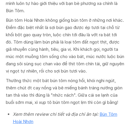
mình luôn tự hào giới thiệu với bạn bè phương xa chính là
Bún Tôm.
Bún tôm Hoài Nhơn không giống bún tôm ở những nơi khác.
Điểm đặc biệt nhất là sợi bún gạo được ép tươi tại chỗ từ
khối bột gạo quay tròn, luộc chín tới đâu là vớt ra bát tới
đó. Tôm dùng làm bún phải là loại tôm đất ngọt thịt, được
giã nhuyễn cùng hành, tiêu, gia vị. Khi khách gọi, người ta
múc một muỗng tôm sống cho vào bát, múc nước luộc bún
đang sôi sùng sục chan vào để thịt tôm chín tái, giữ nguyên
vị ngọt tự nhiên, rồi cho sợi bún tươi vào.
Thưởng thức một bát bún tôm nóng hổi, khói nghi ngút,
thêm chút ớt cay nồng và bẻ miếng bánh tráng nướng giòn
tan thả vào thì đúng là "nhức nách". Giữa cái se lạnh của
buổi sớm mai, xì xụp tô bún tôm ngọt lịm thì còn gì bằng!
Xem thêm review chi tiết và địa chỉ ăn tại:
Bún Tôm
Hoài Nhơn