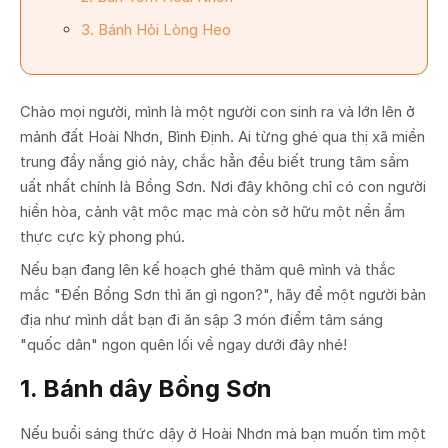
3. Bánh Hỏi Lòng Heo
Chào mọi người, mình là một người con sinh ra và lớn lên ở
mảnh đất Hoài Nhơn, Bình Định. Ai từng ghé qua thị xã miền
trung đầy nắng gió này, chắc hẳn đều biết trung tâm sầm
uất nhất chính là Bồng Sơn. Nơi đây không chỉ có con người
hiền hòa, cảnh vật mộc mạc mà còn sở hữu một nền ẩm
thực cực kỳ phong phú.
Nếu bạn đang lên kế hoạch ghé thăm quê mình và thắc
mắc "Đến Bồng Sơn thì ăn gì ngon?", hãy để một người bản
địa như mình dắt bạn đi ăn sập 3 món điểm tâm sáng
"quốc dân" ngon quên lối về ngay dưới đây nhé!
1. Bánh dây Bồng Sơn
Nếu buổi sáng thức dậy ở Hoài Nhơn mà bạn muốn tìm một