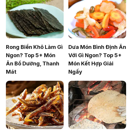
Rong Biển Khô Làm Gì
Dưa Món Bình Định Ăn
Ngon? Top 5+ Món
Với Gì Ngon? Top 5+
Ăn Bổ Dưỡng, Thanh
Món Kết Hợp Giải
Mát
Ngấy