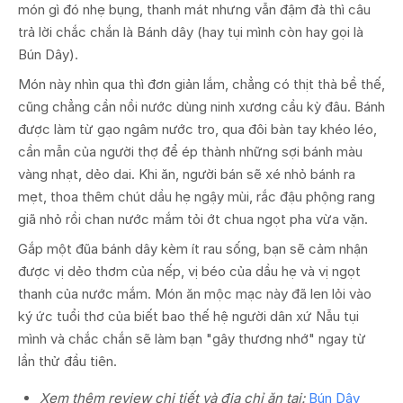
món gì đó nhẹ bụng, thanh mát nhưng vẫn đậm đà thì câu
trả lời chắc chắn là Bánh dây (hay tụi mình còn hay gọi là
Bún Dây).
Món này nhìn qua thì đơn giản lắm, chẳng có thịt thà bề thế,
cũng chẳng cần nồi nước dùng ninh xương cầu kỳ đâu. Bánh
được làm từ gạo ngâm nước tro, qua đôi bàn tay khéo léo,
cần mẫn của người thợ để ép thành những sợi bánh màu
vàng nhạt, dẻo dai. Khi ăn, người bán sẽ xé nhỏ bánh ra
mẹt, thoa thêm chút dầu hẹ ngậy mùi, rắc đậu phộng rang
giã nhỏ rồi chan nước mắm tỏi ớt chua ngọt pha vừa vặn.
Gắp một đũa bánh dây kèm ít rau sống, bạn sẽ cảm nhận
được vị dẻo thơm của nếp, vị béo của dầu hẹ và vị ngọt
thanh của nước mắm. Món ăn mộc mạc này đã len lỏi vào
ký ức tuổi thơ của biết bao thế hệ người dân xứ Nẫu tụi
mình và chắc chắn sẽ làm bạn "gây thương nhớ" ngay từ
lần thử đầu tiên.
Xem thêm review chi tiết và địa chỉ ăn tại:
Bún Dây