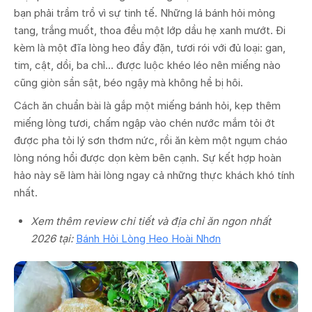
bạn phải trầm trồ vì sự tinh tế. Những lá bánh hỏi mỏng
tang, trắng muốt, thoa đều một lớp dầu hẹ xanh mướt. Đi
kèm là một đĩa lòng heo đầy đặn, tươi rói với đủ loại: gan,
tim, cật, dồi, ba chỉ... được luộc khéo léo nên miếng nào
cũng giòn sần sật, béo ngậy mà không hề bị hôi.
Cách ăn chuẩn bài là gắp một miếng bánh hỏi, kẹp thêm
miếng lòng tươi, chấm ngập vào chén nước mắm tỏi ớt
được pha tỏi lý sơn thơm nức, rồi ăn kèm một ngụm cháo
lòng nóng hổi được dọn kèm bên cạnh. Sự kết hợp hoàn
hảo này sẽ làm hài lòng ngay cả những thực khách khó tính
nhất.
Xem thêm review chi tiết và địa chỉ ăn ngon nhất
2026 tại:
Bánh Hỏi Lòng Heo Hoài Nhơn