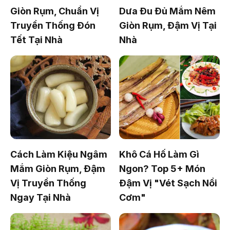
Giòn Rụm, Chuẩn Vị
Dưa Đu Đủ Mắm Nêm
Truyền Thống Đón
Giòn Rụm, Đậm Vị Tại
Tết Tại Nhà
Nhà
Cách Làm Kiệu Ngâm
Khô Cá Hố Làm Gì
Mắm Giòn Rụm, Đậm
Ngon? Top 5+ Món
Vị Truyền Thống
Đậm Vị "Vét Sạch Nồi
Ngay Tại Nhà
Cơm"