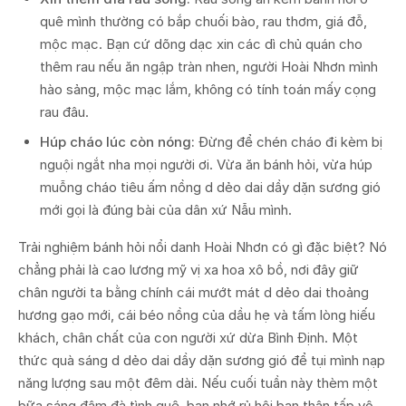
quê mình thường có bắp chuối bào, rau thơm, giá đỗ,
mộc mạc. Bạn cứ dõng dạc xin các dì chủ quán cho
thêm rau nếu ăn ngập tràn nhen, người Hoài Nhơn mình
hào sảng, mộc mạc lắm, không có tính toán mấy cọng
rau đâu.
Húp cháo lúc còn nóng:
Đừng để chén cháo đi kèm bị
nguội ngắt nha mọi người ơi. Vừa ăn bánh hỏi, vừa húp
muỗng cháo tiêu ấm nồng d dẻo dai dầy dặn sương gió
mới gọi là đúng bài của dân xứ Nẫu mình.
Trải nghiệm bánh hỏi nổi danh Hoài Nhơn có gì đặc biệt? Nó
chẳng phải là cao lương mỹ vị xa hoa xô bồ, nơi đây giữ
chân người ta bằng chính cái mướt mát d dẻo dai thoảng
hương gạo mới, cái béo nồng của dầu hẹ và tấm lòng hiếu
khách, chân chất của con người xứ dừa Bình Định. Một
thức quà sáng d dẻo dai dầy dặn sương gió để tụi mình nạp
năng lượng sau một đêm dài. Nếu cuối tuần này thèm một
bữa sáng đậm đà tình quê, bạn nhớ rủ hội bạn thân tấp vô