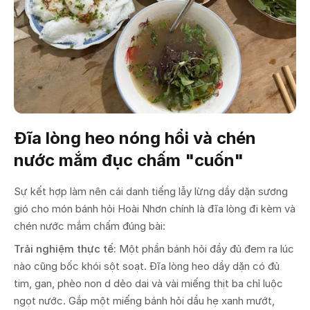
Đĩa lòng heo nóng hổi và chén
nước mắm đục chấm "cuốn"
Sự kết hợp làm nên cái danh tiếng lẫy lừng dầy dặn sương
gió cho món bánh hỏi Hoài Nhơn chính là đĩa lòng đi kèm và
chén nước mắm chấm đúng bài:
Trải nghiệm thực tế:
Một phần bánh hỏi đầy đủ đem ra lúc
nào cũng bốc khói sột soạt. Đĩa lòng heo dầy dặn có đủ
tim, gan, phèo non d dẻo dai và vài miếng thịt ba chỉ luộc
ngọt nước. Gắp một miếng bánh hỏi dầu hẹ xanh mướt,