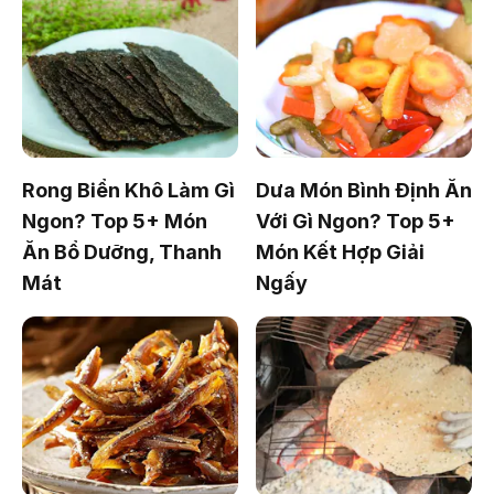
Rong Biển Khô Làm Gì
Dưa Món Bình Định Ăn
Ngon? Top 5+ Món
Với Gì Ngon? Top 5+
Ăn Bổ Dưỡng, Thanh
Món Kết Hợp Giải
Mát
Ngấy