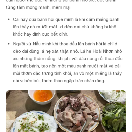
từng tấm mỏng manh, mềm mại.
Cái hay của bánh hỏi quê mình là khi cầm miếng bánh
lên thấy nó
mướt mát, d dẻo dai
chứ không bị khô
khốc hay dính cục bết dính.
Người xứ Nẫu mình khi thoa dầu lên bánh hỏi là chỉ d
dẻo dai dùng
lá hẹ xắt thật nhỏ
. Lá hẹ Hoài Nhơn nhỏ
xíu nhưng thơm nồng, khi phi với dầu nóng rồi thoa đều
lên mặt bánh, tạo nên một màu xanh mướt mắt và cái
mùi thơm đặc trưng tinh khôi, ăn vô một miếng là thấy
cái vị béo bùi, thơm thảo ngập tràn chân răng.