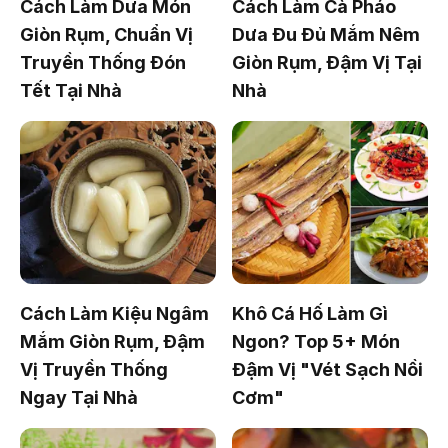
Cách Làm Dưa Món
Cách Làm Cà Pháo
Giòn Rụm, Chuẩn Vị
Dưa Đu Đủ Mắm Nêm
Truyền Thống Đón
Giòn Rụm, Đậm Vị Tại
Tết Tại Nhà
Nhà
Cách Làm Kiệu Ngâm
Khô Cá Hố Làm Gì
Mắm Giòn Rụm, Đậm
Ngon? Top 5+ Món
Vị Truyền Thống
Đậm Vị "Vét Sạch Nồi
Ngay Tại Nhà
Cơm"