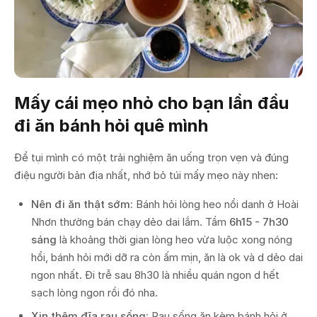
Mấy cái mẹo nhỏ cho bạn lần đầu
đi ăn bánh hỏi quê mình
Để tụi mình có một trải nghiệm ăn uống trọn vẹn và đúng
điệu người bản địa nhất, nhớ bỏ túi mấy mẹo này nhen:
Nên đi ăn thật sớm:
Bánh hỏi lòng heo nổi danh ở Hoài
Nhơn thường bán chạy dẻo dai lắm. Tầm
6h15 - 7h30
sáng
là khoảng thời gian lòng heo vừa luộc xong nóng
hổi, bánh hỏi mới dỡ ra còn ấm mịn, ăn là ok và d dẻo dai
ngon nhất. Đi trễ sau 8h30 là nhiều quán ngon d hết
sạch lòng ngon rồi đó nha.
Xin thêm đĩa rau sống:
Rau sống ăn kèm bánh hỏi ở