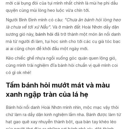
mời cái bụng đói của tụi mình nhất chính là mùi hẹ phi dầu
quyện cùng mùi lòng heo luộc vừa chín tới.
Người Bình Định mình có câu:
"Chưa ăn bánh hỏi lòng heo
là chưa về tới xứ Nẫu"
. Và ở mảnh đất Hoài Nhơn dầy dặn
sương gió này,
bánh hỏi
đã trở thành một món ăn nổi danh
mà từ người đi làm, tụi học sinh cho tới các cụ già tóc bạc
ai ai cũng chọn để khởi đầu một ngày mới.
Kéo chiếc ghế nhựa ngồi xuống góc quán quen lộng gió,
cùng mình trải nghiệm đĩa bánh hỏi chuẩn vị quê mình coi
có gì ok nhé!
Tấm bánh hỏi mướt mát và màu
xanh ngập tràn của lá hẹ
Bánh hỏi nổi danh Hoài Nhơn mình nhìn, mộc mạc vậy thôi
chứ làm ra dầy dặn kinh nghiệm lắm nha. Bánh được làm từ
hạt gạo quê xay nhuyễn thành bột, qua bàn tay khéo léo
của người thợ đúc ra những sợi bánh nhỏ xíu, dệt thành