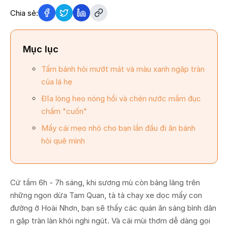
Chia sẻ:
Mục lục
Tấm bánh hỏi mướt mát và màu xanh ngập tràn
của lá hẹ
Đĩa lòng heo nóng hổi và chén nước mắm đục
chấm "cuốn"
Mấy cái mẹo nhỏ cho bạn lần đầu đi ăn bánh
hỏi quê mình
Cứ tầm 6h - 7h sáng, khi sương mù còn bảng lảng trên
những ngọn dừa Tam Quan, tà tà chạy xe dọc mấy con
đường ở Hoài Nhơn, bạn sẽ thấy các quán ăn sáng bình dân
n gập tràn làn khói nghi ngút. Và cái mùi thơm dễ dàng gọi