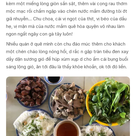
kèm một miếng lòng giòn sần sật, thêm vài cọng rau thơm
mộc mạc rồi chấm ngập vào chén nước mắm đường tỏi ớt
giã nhuyễn... Chu choa, cái vị ngọt của thịt, vị béo của dầu
hẹ, vị mặn mà của nước mắm quê hòa quyện vô nhau làm
ngon ngất ngây con gà tây luôn!
Nhiều quán ở quê mình còn chu đáo múc thêm cho khách
một chén cháo lòng nóng hổi, d rắc n gập tràn tiêu đen xay
dầy dặn sương gió để húp xùm xụp d cho ấm cái bụng buổi
sáng lộng gió, ăn tới đâu là thấy khỏe khoắn, ok tới đó liền.