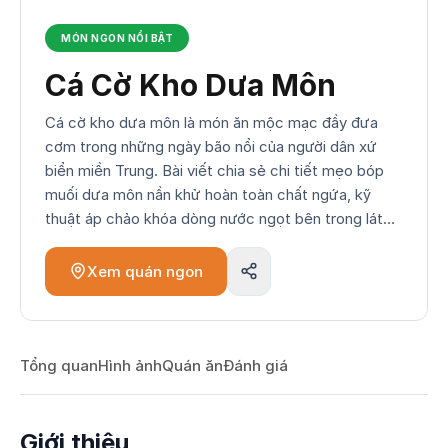
MÓN NGON NỔI BẬT
Cá Cờ Kho Dưa Môn
Cá cờ kho dưa môn là món ăn mộc mạc đầy đưa
cơm trong những ngày bão nổi của người dân xứ
biển miền Trung. Bài viết chia sẻ chi tiết mẹo bóp
muối dưa môn nần khử hoàn toàn chất ngứa, kỹ
thuật áp chảo khóa dòng nước ngọt bên trong lát
cá cờ tươi và công thức kho hai lửa đượm vị mắm
nhĩ tỏi ớt gia truyền.
Xem quán ngon
Tổng quan
Hình ảnh
Quán ăn
Đánh giá
Giới thiệu