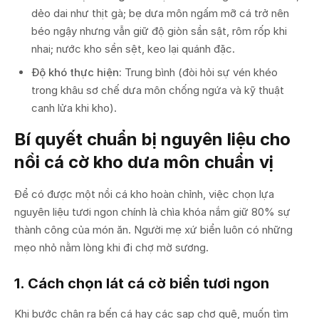
dẻo dai như thịt gà; bẹ dưa môn ngấm mỡ cá trở nên
béo ngậy nhưng vẫn giữ độ giòn sần sật, rôm rốp khi
nhai; nước kho sền sệt, keo lại quánh đặc.
Độ khó thực hiện:
Trung bình (đòi hỏi sự vén khéo
trong khâu sơ chế dưa môn chống ngứa và kỹ thuật
canh lửa khi kho).
Bí quyết chuẩn bị nguyên liệu cho
nồi cá cờ kho dưa môn chuẩn vị
Để có được một nồi cá kho hoàn chỉnh, việc chọn lựa
nguyên liệu tươi ngon chính là chìa khóa nắm giữ 80% sự
thành công của món ăn. Người mẹ xứ biển luôn có những
mẹo nhỏ nằm lòng khi đi chợ mờ sương.
1. Cách chọn lát cá cờ biển tươi ngon
Khi bước chân ra bến cá hay các sạp chợ quê, muốn tìm