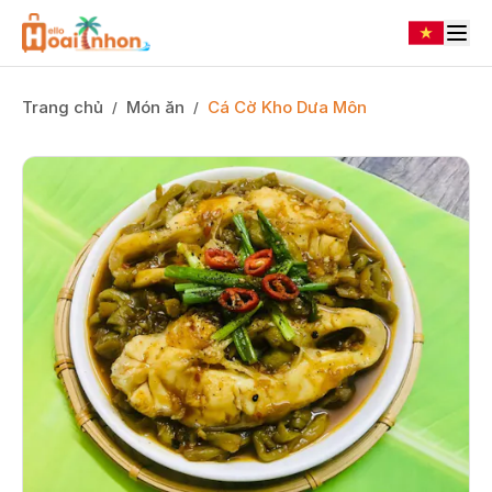
Trang chủ
Món ăn
Cá Cờ Kho Dưa Môn
/
/