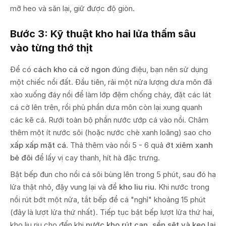
mỡ heo và săn lại, giữ được độ giòn.
Bước 3: Kỹ thuật kho hai lửa thấm sâu
vào từng thớ thịt
Để có
cách kho cá cờ ngon
đúng điệu, bạn nên sử dụng
một chiếc nồi đất. Đầu tiên, rải một nửa lượng dưa môn đã
xào xuống đáy nồi để làm lớp đệm chống cháy, đặt các lát
cá cờ lên trên, rồi phủ phần dưa môn còn lại xung quanh
các kẽ cá. Rưới toàn bộ phần nước ướp cá vào nồi. Châm
thêm một ít nước sôi (hoặc nước chè xanh loãng) sao cho
xấp xấp mặt cá
. Thả thêm vào nồi 5 - 6 quả
ớt xiêm xanh
bẻ đôi
để lấy vị cay thanh, hít hà đặc trưng.
Bật bếp đun cho nồi cá sôi bùng lên trong 5 phút, sau đó hạ
lửa thật nhỏ, đậy vung lại và để
kho liu riu
. Khi nước trong
nồi rút bớt một nửa, tắt bếp để cá "nghỉ" khoảng 15 phút
(đây là lượt lửa thứ nhất). Tiếp tục bật bếp lượt lửa thứ hai,
kho liu riu cho đến khi
nước kho rút cạn, sền sệt và keo lại