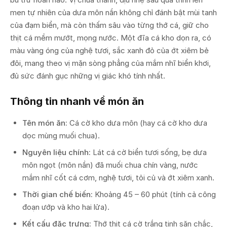
men tự nhiên của dưa môn nần không chỉ đánh bật mùi tanh
của đạm biển, mà còn thấm sâu vào từng thớ cá, giữ cho
thịt cá mềm mướt, mọng nước. Một đĩa cá kho dọn ra, có
màu vàng óng của nghệ tươi, sắc xanh đỏ của ớt xiêm bẻ
đôi, mang theo vị mặn sòng phẳng của mắm nhĩ biển khơi,
đủ sức đánh gục những vị giác khó tính nhất.
Thông tin nhanh về món ăn
Tên món ăn:
Cá cờ kho dưa môn (hay cá cờ kho dưa
dọc mùng muối chua).
Nguyên liệu chính:
Lát cá cờ biển tươi sống, bẹ dưa
môn ngọt (môn nần) đã muối chua chín vàng, nước
mắm nhĩ cốt cá cơm, nghệ tươi, tỏi củ và ớt xiêm xanh.
Thời gian chế biến:
Khoảng 45 – 60 phút (tính cả công
đoạn ướp và kho hai lửa).
Kết cấu đặc trưng:
Thớ thịt cá cờ trắng tinh săn chắc,