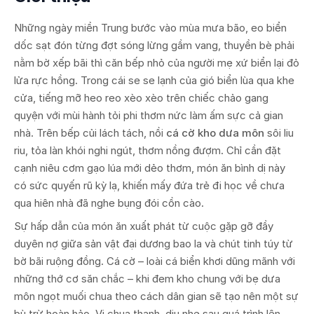
Những ngày miền Trung bước vào mùa mưa bão, eo biển
dốc sạt đón từng đợt sóng lừng gầm vang, thuyền bè phải
nằm bờ xếp bãi thì căn bếp nhỏ của người mẹ xứ biển lại đỏ
lửa rực hồng. Trong cái se se lạnh của gió biển lùa qua khe
cửa, tiếng mỡ heo reo xèo xèo trên chiếc chảo gang
quyện với mùi hành tỏi phi thơm nức làm ấm sực cả gian
nhà. Trên bếp củi lách tách, nồi
cá cờ kho dưa môn
sôi liu
riu, tỏa làn khói nghi ngút, thơm nồng đượm. Chỉ cần đặt
cạnh niêu cơm gạo lúa mới dẻo thơm, món ăn bình dị này
có sức quyến rũ kỳ lạ, khiến mấy đứa trẻ đi học về chưa
qua hiên nhà đã nghe bụng đói cồn cào.
Sự hấp dẫn của món ăn xuất phát từ cuộc gặp gỡ đầy
duyên nợ giữa sản vật đại dương bao la và chút tinh túy từ
bờ bãi ruộng đồng. Cá cờ – loài cá biển khơi dũng mãnh với
những thớ cơ săn chắc – khi đem kho chung với bẹ dưa
môn ngọt muối chua theo cách dân gian sẽ tạo nên một sự
bù trừ hoàn hảo. Vị chua thanh, dịu nhẹ sau quá trình lên