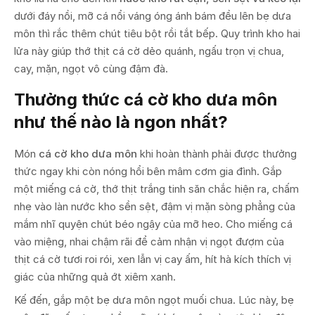
dưới đáy nồi, mỡ cá nổi váng óng ánh bám đều lên bẹ dưa
môn thì rắc thêm chút tiêu bột rồi tắt bếp. Quy trình kho hai
lửa này giúp thớ thịt cá cờ dẻo quánh, ngấu trọn vị chua,
cay, mặn, ngọt vô cùng đậm đà.
Thưởng thức cá cờ kho dưa môn
như thế nào là ngon nhất?
Món
cá cờ kho dưa môn
khi hoàn thành phải được thưởng
thức ngay khi còn nóng hổi bên mâm cơm gia đình. Gắp
một miếng cá cờ, thớ thịt trắng tinh săn chắc hiện ra, chấm
nhẹ vào làn nước kho sền sệt, đậm vị mặn sòng phẳng của
mắm nhĩ quyện chút béo ngậy của mỡ heo. Cho miếng cá
vào miệng, nhai chậm rãi để cảm nhận vị ngọt đượm của
thịt cá cờ tươi roi rói, xen lẫn vị cay ấm, hít hà kích thích vị
giác của những quả ớt xiêm xanh.
Kế đến, gắp một bẹ dưa môn ngọt muối chua. Lúc này, bẹ