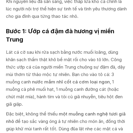
Khi nguyên liệu đã sẵn sàng, việc thắp lửa kho cá chính là
lúc người nội trợ thể hiện sự tinh tế và tình yêu thương dành
cho gia đình qua từng thao tác nhỏ.
Bước 1: Ướp cá đậm đà hương vị miền
Trung
Lát cá cờ sau khi rửa sạch bằng nước muối loãng, dùng
khăn sạch thấm thật khô bề mặt rồi cho vào tô lớn. Công
thức ướp cá của người miền Trung chuộng sự đậm đà, dậy
mùi thơm từ thảo mộc tự nhiên. Bạn cho vào tô cá: 3
muỗng canh
nước mắm nhĩ cốt cá cơm loại ngon
, 1
muỗng cà phê muối hạt, 1 muỗng canh đường cát (hoặc
chút mật mía), hành tím và tỏi củ giã nhuyễn, tiêu hột đen
giã giập.
Đặc biệt, không thể thiếu
một muỗng canh nghệ tươi giã
nhỏ
để tạo sắc vàng óng ả tự nhiên cho món ăn, đồng thời
giúp khử mùi tanh rất tốt. Dùng đũa lật nhẹ các mặt cá và