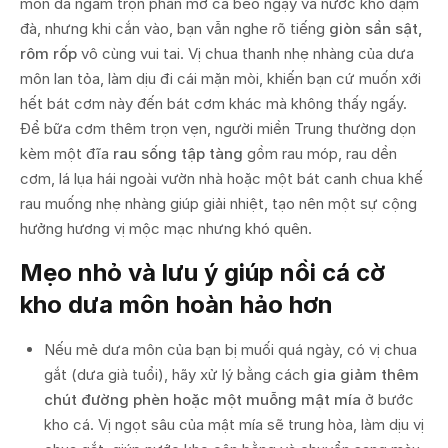
môn đã ngấm trọn phần mỡ cá béo ngậy và nước kho đậm
đà, nhưng khi cắn vào, bạn vẫn nghe rõ tiếng
giòn sần sật,
rôm rốp
vô cùng vui tai. Vị chua thanh nhẹ nhàng của dưa
môn lan tỏa, làm dịu đi cái mặn mòi, khiến bạn cứ muốn xới
hết bát cơm này đến bát cơm khác mà không thấy ngấy.
Để bữa cơm thêm trọn vẹn, người miền Trung thường dọn
kèm một đĩa
rau sống tập tàng
gồm rau móp, rau dền
cơm, lá lụa hái ngoài vườn nhà hoặc một bát canh chua khế
rau muống nhẹ nhàng giúp giải nhiệt, tạo nên một sự cộng
hưởng hương vị mộc mạc nhưng khó quên.
Mẹo nhỏ và lưu ý giúp nồi cá cờ
kho dưa môn hoàn hảo hơn
Nếu mẻ dưa môn của bạn bị muối quá ngày, có vị chua
gắt (dưa già tuổi), hãy xử lý bằng cách
gia giảm thêm
chút đường phèn hoặc một muỗng mật mía
ở bước
kho cá. Vị ngọt sâu của mật mía sẽ trung hòa, làm dịu vị