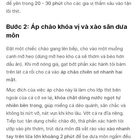
để yên trong
20 - 30 phút
cho các gia vị thấm sâu vào tận
lõi thịt.
Bước 2: Áp chảo khóa vị và xào săn dưa
môn
Đặt một chiếc chảo gang lên bếp, cho vào một muỗng
canh mỡ heo (dùng mỡ heo kho cá sẽ thơm và béo hơn
dầu ăn). Khi mỡ nóng già, gạt bớt phần xác hành tỏi bám
trên lát cá rồi cho cá vào
áp chảo chiên sơ nhanh hai
mặt
.
Mục đích của việc áp chảo này là làm cho lớp thịt bên
ngoài của cá cờ se lại,
khóa chặt dòng nước ngọt tự
nhiên bên trong
, giúp miếng cá dẻo quánh, săn chắc và
không bị nứt vỡ, nát vụn khi kho lâu. Vớt cá ra đĩa riêng.
Tiếp tục tận dụng chiếc chảo đó, thả phần xác hành tỏi
ướp vào phi thơm, trút dưa môn đã vắt ráo vào
xào nhanh
tay trên lửa lớn khoảng 2 phút
để bẹ dưa môn ngấm đều