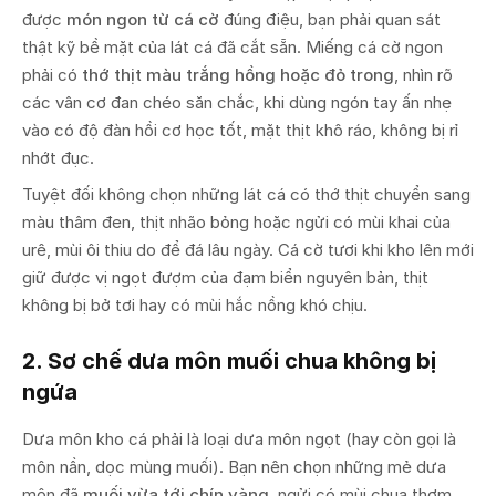
được
món ngon từ cá cờ
đúng điệu, bạn phải quan sát
thật kỹ bề mặt của lát cá đã cắt sẵn. Miếng cá cờ ngon
phải có
thớ thịt màu trắng hồng hoặc đỏ trong
, nhìn rõ
các vân cơ đan chéo săn chắc, khi dùng ngón tay ấn nhẹ
vào có độ đàn hồi cơ học tốt, mặt thịt khô ráo, không bị rỉ
nhớt đục.
Tuyệt đối không chọn những lát cá có thớ thịt chuyển sang
màu thâm đen, thịt nhão bỏng hoặc ngửi có mùi khai của
urê, mùi ôi thiu do để đá lâu ngày. Cá cờ tươi khi kho lên mới
giữ được vị ngọt đượm của đạm biển nguyên bản, thịt
không bị bở tơi hay có mùi hắc nồng khó chịu.
2. Sơ chế dưa môn muối chua không bị
ngứa
Dưa môn kho cá phải là loại dưa môn ngọt (hay còn gọi là
môn nần, dọc mùng muối). Bạn nên chọn những mẻ dưa
môn đã
muối vừa tới chín vàng
, ngửi có mùi chua thơm