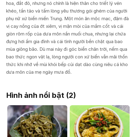
hoa, đắt đỏ, nhưng nó chính là hiện thân cho triết lý vén
khéo, tần tảo và tấm lòng yêu thương gói ghém của người
phụ nữ xứ biển miền Trung. Một món ăn mộc mạc, đậm đà
vị cay nồng của ớt xiêm, vị mặn mòi của mắm cốt và cái
giòn rôm rốp của dưa môn nần muối chua, nhưng lại chứa
đựng hơi ấm gia đình và cái tình người bền chặt qua bao
mùa giông bão. Dù mai này đi góc biển chân trời, nếm qua
bao thức ngon vật lạ, lòng người con xứ biển vẫn mãi thổn
thức khi nhớ về mùi khói bếp củi dạt dào cùng niêu cá kho
dưa môn của mẹ ngày mưa đổ.
Hình ảnh nổi bật (
2
)