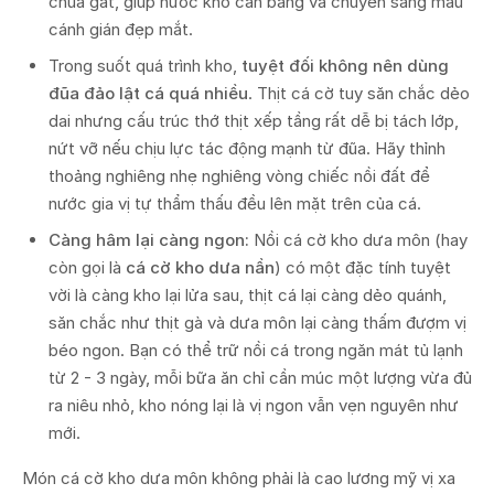
chua gắt, giúp nước kho cân bằng và chuyển sang màu
cánh gián đẹp mắt.
Trong suốt quá trình kho,
tuyệt đối không nên dùng
đũa đảo lật cá quá nhiều
. Thịt cá cờ tuy săn chắc dẻo
dai nhưng cấu trúc thớ thịt xếp tầng rất dễ bị tách lớp,
nứt vỡ nếu chịu lực tác động mạnh từ đũa. Hãy thỉnh
thoảng nghiêng nhẹ nghiêng vòng chiếc nồi đất để
nước gia vị tự thẩm thấu đều lên mặt trên của cá.
Càng hâm lại càng ngon:
Nồi cá cờ kho dưa môn (hay
còn gọi là
cá cờ kho dưa nần
) có một đặc tính tuyệt
vời là càng kho lại lửa sau, thịt cá lại càng dẻo quánh,
săn chắc như thịt gà và dưa môn lại càng thấm đượm vị
béo ngon. Bạn có thể trữ nồi cá trong ngăn mát tủ lạnh
từ 2 - 3 ngày, mỗi bữa ăn chỉ cần múc một lượng vừa đủ
ra niêu nhỏ, kho nóng lại là vị ngon vẫn vẹn nguyên như
mới.
Món cá cờ kho dưa môn không phải là cao lương mỹ vị xa