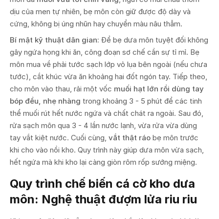
dịu của men tự nhiên, bẹ môn còn giữ được độ dày và
cứng, không bị úng nhũn hay chuyển màu nâu thẫm.
Bí mật kỹ thuật dân gian:
Để bẹ dưa môn tuyệt đối không
gây ngứa họng khi ăn, công đoạn sơ chế cần sự tỉ mỉ. Bẹ
môn mua về phải tước sạch lớp vỏ lụa bên ngoài (nếu chưa
tước), cắt khúc vừa ăn khoảng hai đốt ngón tay. Tiếp theo,
cho môn vào thau, rải một vốc
muối hạt lớn rồi dùng tay
bóp đều, nhẹ nhàng
trong khoảng 3 - 5 phút để các tinh
thể muối rút hết nước ngứa và chất chát ra ngoài. Sau đó,
rửa sạch môn qua 3 - 4 lần nước lạnh, vừa rửa vừa dùng
tay vắt kiệt nước. Cuối cùng,
vắt thật ráo
bẹ môn trước
khi cho vào nồi kho. Quy trình này giúp dưa môn vừa sạch,
hết ngứa mà khi kho lại càng giòn rôm rốp sướng miệng.
Quy trình chế biến cá cờ kho dưa
môn: Nghệ thuật đượm lửa riu riu