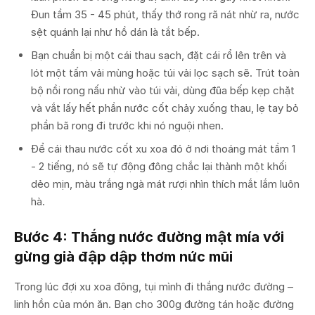
Đun tầm 35 - 45 phút, thấy thớ rong rã nát nhừ ra, nước
sệt quánh lại như hồ dán là tắt bếp.
Bạn chuẩn bị một cái thau sạch, đặt cái rổ lên trên và
lót một tấm vải mùng hoặc túi vải lọc sạch sẽ. Trút toàn
bộ nồi rong nấu nhừ vào túi vải, dùng đũa bếp kẹp chặt
và vắt lấy hết phần nước cốt chảy xuống thau, lẹ tay bỏ
phần bã rong đi trước khi nó nguội nhen.
Để cái thau nước cốt xu xoa đó ở nơi thoáng mát tầm 1
- 2 tiếng, nó sẽ tự động đông chắc lại thành một khối
dẻo mịn, màu trắng ngà mát rượi nhìn thích mắt lắm luôn
hà.
Bước 4: Thắng nước đường mật mía với
gừng già đập dập thơm nức mũi
Trong lúc đợi xu xoa đông, tụi mình đi thắng nước đường –
linh hồn của món ăn. Bạn cho 300g đường tán hoặc đường