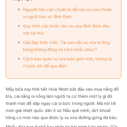
Nguyên liệu cần chuẩn bị để nấu xu xoa chuẩn
vị người bản xứ Bình Định
Quy trình các bước làm xu xoa Bình Định dẻo
mịn tại nhà
Giải đáp thắc mắc: Tại sao nấu xu xoa bị lỏng
bỏng không đông và cách khắc phục?
Cách bảo quản xu xoa luôn giòn mát, không bị
rỉ nước khi để qua đêm
Mấy bữa nay thời tiết Hoài Nhơn bắt đầu vào mùa nắng đổ
lửa, cái nắng oi nồng làm người ta cứ thèm một ly gì đó
thanh mát để dập ngay cái oi bức trong người. Mà nói tới
món giải nhiệt quốc dân ở xứ Nẫu quê mình, dứt khoát
hông có món nào qua được ly xu xoa đường gừng đá bào.
Nhiều đứa bạn ở phố hay nhắn tin hỏi mình luân phiên:
"Ủa