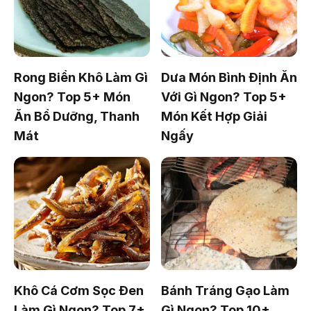
Rong Biển Khô Làm Gì
Dưa Món Bình Định Ăn
Ngon? Top 5+ Món
Với Gì Ngon? Top 5+
Ăn Bổ Dưỡng, Thanh
Món Kết Hợp Giải
Mát
Ngấy
Khô Cá Cơm Sọc Đen
Bánh Tráng Gạo Làm
Làm Gì Ngon? Top 7+
Gì Ngon? Top 10+