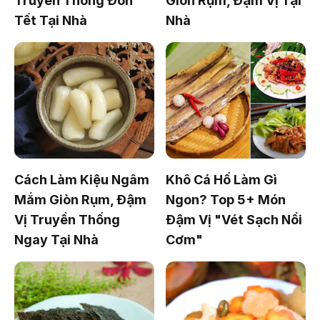
Truyền Thống Đón
Giòn Rụm, Đậm Vị Tại
Tết Tại Nhà
Nhà
Cách Làm Kiệu Ngâm
Khô Cá Hố Làm Gì
Mắm Giòn Rụm, Đậm
Ngon? Top 5+ Món
Vị Truyền Thống
Đậm Vị "Vét Sạch Nồi
Ngay Tại Nhà
Cơm"