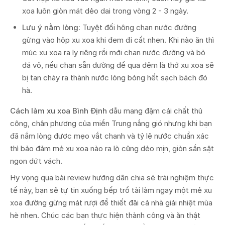
xoa luôn giòn mát dẻo dai trong vòng 2 - 3 ngày.
Lưu ý nằm lòng:
Tuyệt đối hông chan nước đường
gừng vào hộp xu xoa khi đem đi cất nhen. Khi nào ăn thì
múc xu xoa ra ly riêng rồi mới chan nước đường và bỏ
đá vô, nếu chan sẵn đường để qua đêm là thớ xu xoa sẽ
bị tan chảy ra thành nước lỏng bỏng hết sạch bách đó
hà.
Cách làm xu xoa Bình Định
dẫu mang đậm cái chất thủ
công, chân phương của miền Trung nắng gió nhưng khi bạn
đã nắm lòng được mẹo vắt chanh và tỷ lệ nước chuẩn xác
thì bảo đảm mẻ xu xoa nào ra lò cũng dẻo mịn, giòn sần sật
ngon dứt vách.
Hy vọng qua bài review hướng dẫn chia sẻ trải nghiệm thực
tế này, bạn sẽ tự tin xuống bếp trổ tài làm ngay một mẻ xu
xoa đường gừng mát rượi để thiết đãi cả nhà giải nhiệt mùa
hè nhen. Chúc các bạn thực hiện thành công và ăn thật