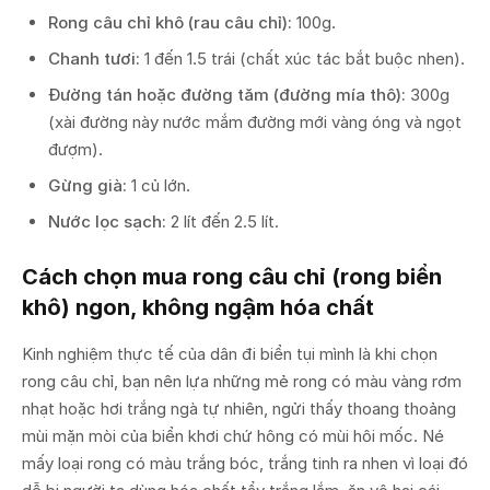
Rong câu chỉ khô (rau câu chỉ):
100g.
Chanh tươi:
1 đến 1.5 trái (chất xúc tác bắt buộc nhen).
Đường tán hoặc đường tăm (đường mía thô):
300g
(xài đường này nước mắm đường mới vàng óng và ngọt
đượm).
Gừng già:
1 củ lớn.
Nước lọc sạch:
2 lít đến 2.5 lít.
Cách chọn mua rong câu chỉ (rong biển
khô) ngon, không ngậm hóa chất
Kinh nghiệm thực tế của dân đi biển tụi mình là khi chọn
rong câu chỉ, bạn nên lựa những mẻ rong có màu vàng rơm
nhạt hoặc hơi trắng ngà tự nhiên, ngửi thấy thoang thoảng
mùi mặn mòi của biển khơi chứ hông có mùi hôi mốc. Né
mấy loại rong có màu trắng bóc, trắng tinh ra nhen vì loại đó