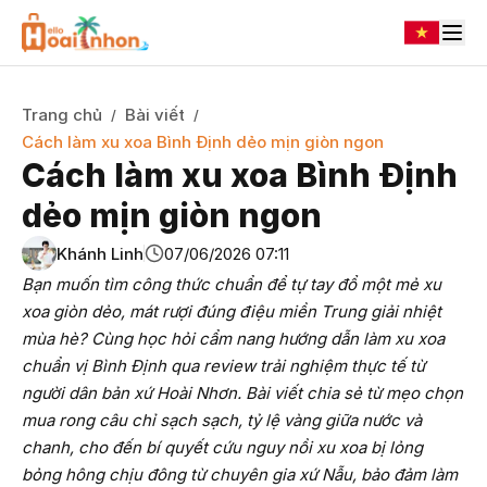
Trang chủ
Bài viết
/
/
Cách làm xu xoa Bình Định dẻo mịn giòn ngon
Cách làm xu xoa Bình Định
dẻo mịn giòn ngon
Khánh Linh
07/06/2026 07:11
Bạn muốn tìm công thức chuẩn để tự tay đổ một mẻ xu
xoa giòn dẻo, mát rượi đúng điệu miền Trung giải nhiệt
mùa hè? Cùng học hỏi cẩm nang hướng dẫn làm xu xoa
chuẩn vị Bình Định qua review trải nghiệm thực tế từ
người dân bản xứ Hoài Nhơn. Bài viết chia sẻ từ mẹo chọn
mua rong câu chỉ sạch sạch, tỷ lệ vàng giữa nước và
chanh, cho đến bí quyết cứu nguy nồi xu xoa bị lỏng
bỏng hông chịu đông từ chuyên gia xứ Nẫu, bảo đảm làm