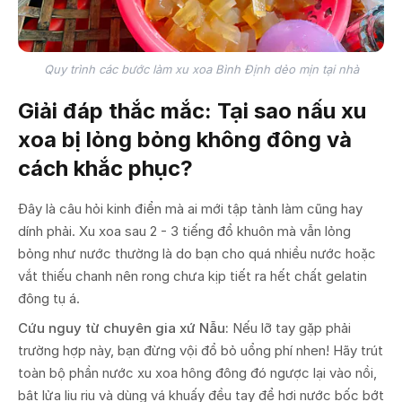
Quy trình các bước làm xu xoa Bình Định dẻo mịn tại nhà
Giải đáp thắc mắc: Tại sao nấu xu
xoa bị lỏng bỏng không đông và
cách khắc phục?
Đây là câu hỏi kinh điển mà ai mới tập tành làm cũng hay
dính phải. Xu xoa sau 2 - 3 tiếng đổ khuôn mà vẫn lỏng
bỏng như nước thường là do bạn cho quá nhiều nước hoặc
vắt thiếu chanh nên rong chưa kịp tiết ra hết chất gelatin
đông tụ á.
Cứu nguy từ chuyên gia xứ Nẫu:
Nếu lỡ tay gặp phải
trường hợp này, bạn đừng vội đổ bỏ uổng phí nhen! Hãy trút
toàn bộ phần nước xu xoa hông đông đó ngược lại vào nồi,
bật lửa liu riu và dùng vá khuấy đều tay để hơi nước bốc bớt