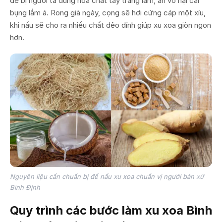
dễ bị người ta dùng hóa chất tẩy trắng lắm, ăn vô hại cái
bụng lắm á. Rong già ngày, cọng sẽ hơi cứng cáp một xíu,
khi nấu sẽ cho ra nhiều chất dẻo dính giúp xu xoa giòn ngon
hơn.
Nguyên liệu cần chuẩn bị để nấu xu xoa chuẩn vị người bản xứ
Bình Định
Quy trình các bước làm xu xoa Bình