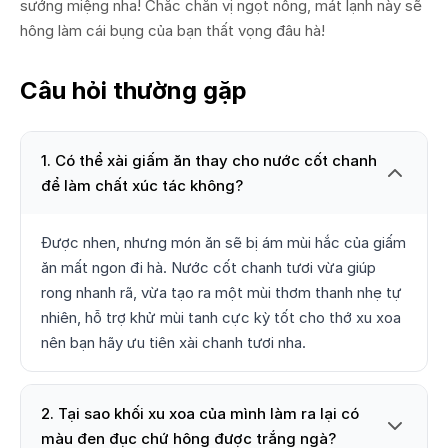
sướng miệng nha! Chắc chắn vị ngọt nồng, mát lạnh này sẽ
hông làm cái bụng của bạn thất vọng đâu hà!
Câu hỏi thường gặp
1. Có thể xài giấm ăn thay cho nước cốt chanh
để làm chất xúc tác không?
Được nhen, nhưng món ăn sẽ bị ám mùi hắc của giấm
ăn mất ngon đi hà. Nước cốt chanh tươi vừa giúp
rong nhanh rã, vừa tạo ra một mùi thơm thanh nhẹ tự
nhiên, hỗ trợ khử mùi tanh cực kỳ tốt cho thớ xu xoa
nên bạn hãy ưu tiên xài chanh tươi nha.
2. Tại sao khối xu xoa của mình làm ra lại có
màu đen đục chứ hông được trắng ngà?