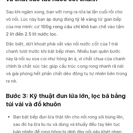
Sau khi ngâm xong, bạn vớt rong ra rửa lại lần cuối rồi cho
vô nồi. Lúc này bạn áp dụng đúng
tỷ lệ vàng
từ gian bếp
của mẹ mình: cứ
100g rong câu chỉ khô
bạn chế vào tầm
2 lít đến 2.5 lít nước lọc
.
Đặc biệt, dứt khoát phải vắt vào nồi nước cốt của 1 trái
chanh tươi trước khi bật bếp nhen. Nhiều bạn quên bước
này là nồi xu xoa coi như hỏng ăn á, vì chất chua của chanh
chính là chất xúc tác giúp cấu trúc cọng rong nhanh rã nát
và giải phóng hết phần chất dẻo đông tụ tự nhiên bên trong
ra nè.
Bước 3: Kỹ thuật đun lửa lớn, lọc bã bằng
túi vải và đổ khuôn
Bạn bật bếp đun lửa thật lớn cho nồi rong sôi bùng lên,
sau đó hạ lửa liu riu và dùng vá khuấy đều tay liên tục
luân phiên để rong hông bị dính đáy nồi gây khét nhen.