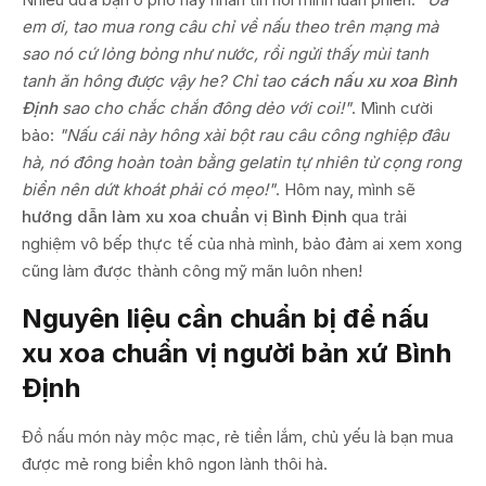
em ơi, tao mua rong câu chỉ về nấu theo trên mạng mà
sao nó cứ lỏng bỏng như nước, rồi ngửi thấy mùi tanh
tanh ăn hông được vậy he? Chỉ tao
cách nấu xu xoa Bình
Định
sao cho chắc chắn đông dẻo với coi!"
. Mình cười
bảo:
"Nấu cái này hông xài bột rau câu công nghiệp đâu
hà, nó đông hoàn toàn bằng gelatin tự nhiên từ cọng rong
biển nên dứt khoát phải có mẹo!"
. Hôm nay, mình sẽ
hướng dẫn làm xu xoa chuẩn vị Bình Định
qua trải
nghiệm vô bếp thực tế của nhà mình, bảo đảm ai xem xong
cũng làm được thành công mỹ mãn luôn nhen!
Nguyên liệu cần chuẩn bị để nấu
xu xoa chuẩn vị người bản xứ Bình
Định
Đồ nấu món này mộc mạc, rẻ tiền lắm, chủ yếu là bạn mua
được mẻ rong biển khô ngon lành thôi hà.