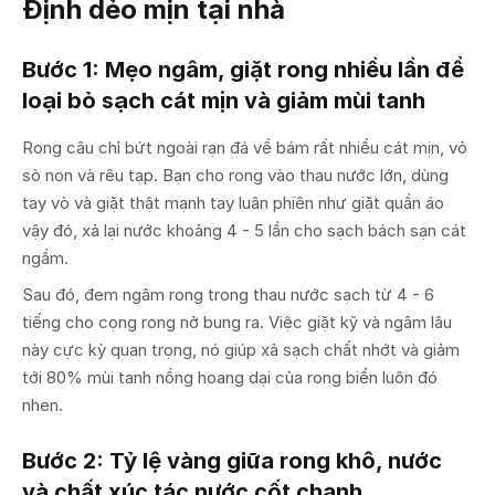
Định dẻo mịn tại nhà
Bước 1: Mẹo ngâm, giặt rong nhiều lần để
loại bỏ sạch cát mịn và giảm mùi tanh
Rong câu chỉ bứt ngoài rạn đá về bám rất nhiều cát mịn, vỏ
sò non và rêu tạp. Bạn cho rong vào thau nước lớn, dùng
tay vò và giặt thật mạnh tay luân phiên như giặt quần áo
vậy đó, xả lại nước khoảng 4 - 5 lần cho sạch bách sạn cát
ngầm.
Sau đó, đem ngâm rong trong thau nước sạch từ 4 - 6
tiếng cho cọng rong nở bung ra. Việc giặt kỹ và ngâm lâu
này cực kỳ quan trọng, nó giúp xả sạch chất nhớt và giảm
tới 80% mùi tanh nồng hoang dại của rong biển luôn đó
nhen.
Bước 2: Tỷ lệ vàng giữa rong khô, nước
và chất xúc tác nước cốt chanh