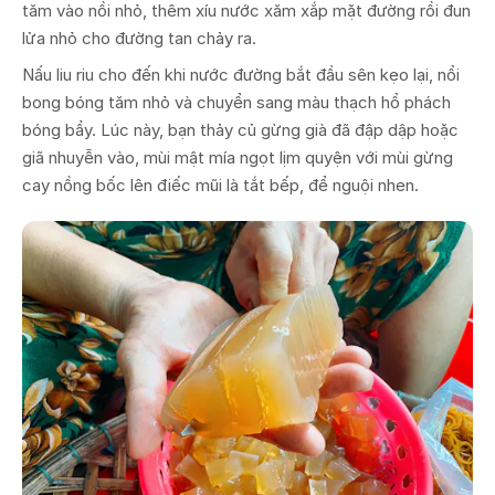
tăm vào nồi nhỏ, thêm xíu nước xăm xắp mặt đường rồi đun
lửa nhỏ cho đường tan chảy ra.
Nấu liu riu cho đến khi nước đường bắt đầu sên kẹo lại, nổi
bong bóng tăm nhỏ và chuyển sang màu thạch hổ phách
bóng bẩy. Lúc này, bạn thảy củ gừng già đã đập dập hoặc
giã nhuyễn vào, mùi mật mía ngọt lịm quyện với mùi gừng
cay nồng bốc lên điếc mũi là tắt bếp, để nguội nhen.