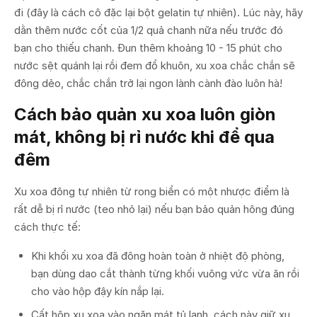
đi (đây là cách cô đặc lại bột gelatin tự nhiên). Lúc này, hãy
dằn thêm nước cốt của 1/2 quả chanh nữa nếu trước đó
bạn cho thiếu chanh. Đun thêm khoảng 10 - 15 phút cho
nước sệt quánh lại rồi đem đổ khuôn, xu xoa chắc chắn sẽ
đông dẻo, chắc chắn trở lại ngon lành cành đào luôn hà!
Cách bảo quản xu xoa luôn giòn
mát, không bị rỉ nước khi để qua
đêm
Xu xoa đông tự nhiên từ rong biển có một nhược điểm là
rất dễ bị rỉ nước (teo nhỏ lại) nếu bạn bảo quản hông đúng
cách thực tế:
Khi khối xu xoa đã đông hoàn toàn ở nhiệt độ phòng,
bạn dùng dao cắt thành từng khối vuông vức vừa ăn rồi
cho vào hộp đậy kín nắp lại.
Cất hộp xu xoa vào ngăn mát tủ lạnh, cách này giữ xu