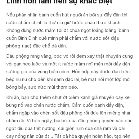
Linh hồn làm nên sự khác biệt
Nếu phần nhân bánh cuốn hút người ăn bởi sự đầy đặn thì
nước chấm chính là thứ níu giữ bước chân thực khách.
Không dùng nước mắm tỏi ớt chua ngọt loãng loãng, bánh
cuốn Bình Định quê mình phải chấm với
nước sốt đậu
phộng
(lạc) đặc chế dã dặn.
Đậu phộng rang vàng, bóc vỏ rồi đem xay thật nhuyễn cùng
với gan heo luộc và một ít nước mắm nhĩ mặn mòi dầy dặn
sương gió của vùng biển mình. Hỗn hợp này được đun trên
bếp riu riu cho đến khi sánh đặc lại, bề mặt nổi một lớp mỡ
bóng bẩy, sực nức mùi thơm béo.
Khi ăn, bạn cho thêm chút ớt xiêm xanh giã nhuyễn cay xè
bùng nổ vào chén nước chấm. Cầm cuốn bánh dầy dặn,
chấm ngập vào chén sốt đậu phộng rồi đưa lên miệng nhai
chậm rãi. Vị béo ngậy, bùi bùi của đậu phộng quyện vào cái
ngọt dịu của thịt nướng, cái giòn rụm của chả ram và cái
cay nồng nàn của ớt... Tất cả hòa quyện hoàn hảo, tạo nên