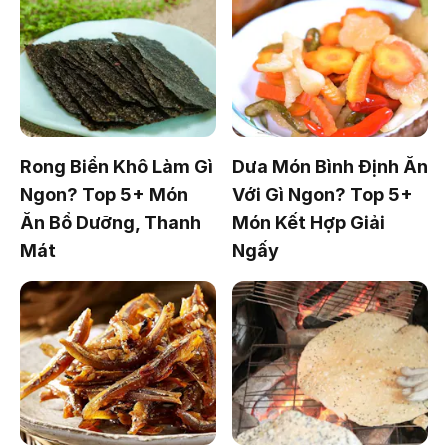
Rong Biển Khô Làm Gì
Dưa Món Bình Định Ăn
Ngon? Top 5+ Món
Với Gì Ngon? Top 5+
Ăn Bổ Dưỡng, Thanh
Món Kết Hợp Giải
Mát
Ngấy