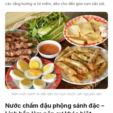
các tầng hương vị từ mềm, dẻo cho đến giòn rụm sần sật.
Một cuốn bánh to dầy dặn ôm trọn muôn vàn nguyên liệu
Nước chấm đậu phộng sánh đặc –