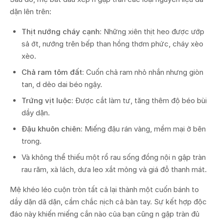
dặn lên trên:
Thịt nướng cháy cạnh:
Những xiên thịt heo được ướp
sả ớt, nướng trên bếp than hồng thơm phức, cháy xèo
xèo.
Chả ram tôm đất:
Cuốn chả ram nhỏ nhắn nhưng giòn
tan, d dẻo dai béo ngậy.
Trứng vịt luộc:
Được cắt làm tư, tăng thêm độ béo bùi
dầy dặn.
Đậu khuôn chiên:
Miếng đậu rán vàng, mềm mại ở bên
trong.
Và không thể thiếu một rổ rau sống đồng nội n gập tràn
rau răm, xà lách, dưa leo xắt mỏng và giá đỗ thanh mát.
Mệ khéo léo cuộn tròn tất cả lại thành một cuốn bánh to
dầy dặn dã dặn, cầm chắc nịch cả bàn tay. Sự kết hợp độc
đáo này khiến miếng cắn nào của bạn cũng n gập tràn đủ