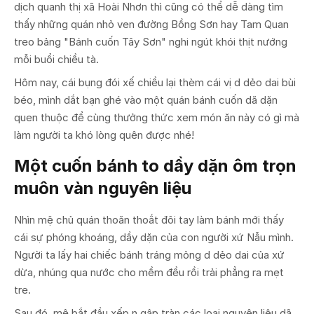
dịch quanh thị xã Hoài Nhơn thì cũng có thể dễ dàng tìm
thấy những quán nhỏ ven đường Bồng Sơn hay Tam Quan
treo bảng "Bánh cuốn Tây Sơn" nghi ngút khói thịt nướng
mỗi buổi chiều tà.
Hôm nay, cái bụng đói xế chiều lại thèm cái vị d dẻo dai bùi
béo, mình dắt bạn ghé vào một quán bánh cuốn dã dặn
quen thuộc để cùng thưởng thức xem món ăn này có gì mà
làm người ta khó lòng quên được nhé!
Một cuốn bánh to dầy dặn ôm trọn
muôn vàn nguyên liệu
Nhìn mệ chủ quán thoăn thoắt đôi tay làm bánh mới thấy
cái sự phóng khoáng, dầy dặn của con người xứ Nẫu mình.
Người ta lấy hai chiếc bánh tráng mỏng d dẻo dai của xứ
dừa, nhúng qua nước cho mềm đều rồi trải phẳng ra mẹt
tre.
Sau đó, mệ bắt đầu xếp n gập tràn các loại nguyên liệu dã