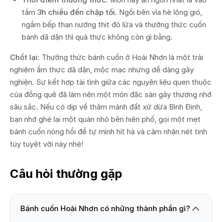
tầm
3h chiều đến chập tối
. Ngồi bên vỉa hè lộng gió,
ngắm bếp than nướng thịt đỏ lửa và thưởng thức cuốn
bánh dã dặn thì quả thực không còn gì bằng.
Chốt lại:
Thưởng thức bánh cuốn ở Hoài Nhơn là một trải
nghiệm ẩm thực dã dặn, mộc mạc nhưng dễ dàng gây
nghiện. Sự kết hợp tài tình giữa các nguyên liệu quen thuộc
của đồng quê đã làm nên một món đặc sản gây thương nhớ
sâu sắc. Nếu có dịp về thăm mảnh đất xứ dừa Bình Định,
bạn nhớ ghé lại một quán nhỏ bên hiên phố, gọi một mẹt
bánh cuốn nóng hổi để tự mình hít hà và cảm nhận nét tinh
túy tuyệt vời này nhé!
Câu hỏi thường gặp
Bánh cuốn Hoài Nhơn có những thành phần gì?