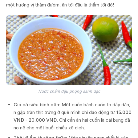
một hương vị thắm đượm, ăn tới đâu là thấm tới đó!
Nước chấm đậu phộng sánh đặc
Giá cả siêu bình dân:
Một cuốn bánh cuốn to dầy dặn,
n gập tràn thịt trứng ở quê mình chỉ dao động từ
15.000
VNĐ - 20.000 VNĐ
. Chỉ cần ăn hai cuốn là cái bụng đã
no nê cho một buổi chiều xê dịch.
Thời điểm thưởng thức:
Món này ăn ngon nhất là vào