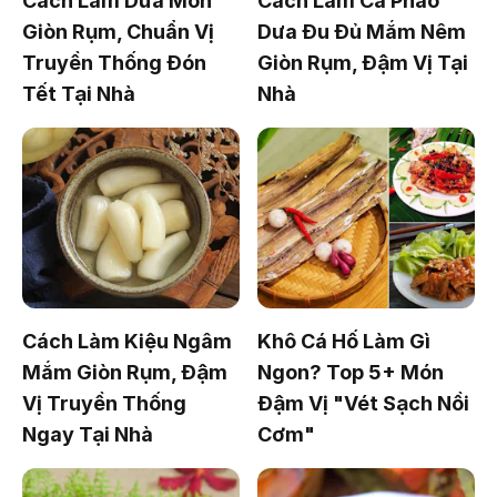
Cách Làm Dưa Món
Cách Làm Cà Pháo
Giòn Rụm, Chuẩn Vị
Dưa Đu Đủ Mắm Nêm
Truyền Thống Đón
Giòn Rụm, Đậm Vị Tại
Tết Tại Nhà
Nhà
Cách Làm Kiệu Ngâm
Khô Cá Hố Làm Gì
Mắm Giòn Rụm, Đậm
Ngon? Top 5+ Món
Vị Truyền Thống
Đậm Vị "Vét Sạch Nồi
Ngay Tại Nhà
Cơm"