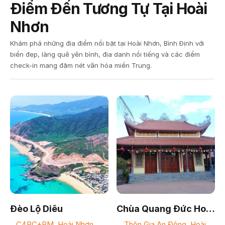
Điểm Đến Tương Tự Tại Hoài
Nhơn
Khám phá những địa điểm nổi bật tại Hoài Nhơn, Bình Định với
biển đẹp, làng quê yên bình, địa danh nổi tiếng và các điểm
check-in mang đậm nét văn hóa miền Trung.
Đèo Lộ Diêu
Chùa Quang Đức Hoài
Nhơn Bắc
C4RC+RM, Hoài Nhơn
Thôn Gia An Đông, Hoài