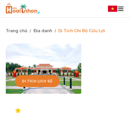
Trang chủ
Địa danh
Di Tích Chi Bộ Cửu Lợi
/
/
DI TÍCH LỊCH SỬ
Di Tích Chi Bộ Cửu Lợi
4.7/5
(120 đánh giá)
Tam Quan Nam
Khám phá Nhà Lưu niệm Chi bộ Cửu Lợi (Tam
Quan Nam, Hoài Nhơn) – nơi lưu giữ tư liệu,