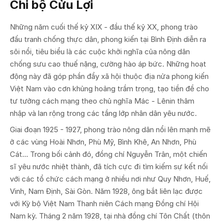
Chi bộ Cửu Lợi
Những năm cuối thế kỷ XIX - đầu thế kỷ XX, phong trào
đấu tranh chống thực dân, phong kiến tại Bình Định diễn ra
sôi nổi, tiêu biểu là các cuộc khởi nghĩa của nông dân
chống sưu cao thuế nặng, cường hào áp bức. Những hoạt
động này đã góp phần đẩy xã hội thuộc địa nửa phong kiến
Việt Nam vào cơn khủng hoảng trầm trọng, tạo tiền đề cho
tư tưởng cách mạng theo chủ nghĩa Mác - Lênin thâm
nhập và lan rộng trong các tầng lớp nhân dân yêu nước.
Giai đoạn 1925 - 1927, phong trào nông dân nổi lên mạnh mẽ
ở các vùng Hoài Nhơn, Phù Mỹ, Bình Khê, An Nhơn, Phù
Cát... Trong bối cảnh đó, đồng chí Nguyễn Trân, một chiến
sĩ yêu nước nhiệt thành, đã tích cực đi tìm kiếm sự kết nối
với các tổ chức cách mạng ở nhiều nơi như Quy Nhơn, Huế,
Vinh, Nam Định, Sài Gòn. Năm 1928, ông bắt liên lạc được
với Kỳ bộ Việt Nam Thanh niên Cách mạng Đồng chí Hội
Nam kỳ. Tháng 2 năm 1928, tại nhà đồng chí Tôn Chất (thôn