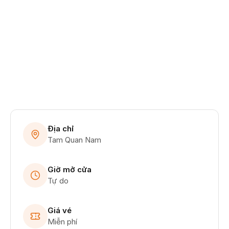
hình ảnh, hiện vật quý giá về Chi bộ Cộng sản
đầu tiên của huyện Hoài Nhơn. Công trình có ý
nghĩa lớn trong việc bảo tồn lịch sử và giáo
dục truyền thống cách mạng.
Địa chỉ
Tam Quan Nam
Giờ mở cửa
Tự do
Giá vé
Miễn phí