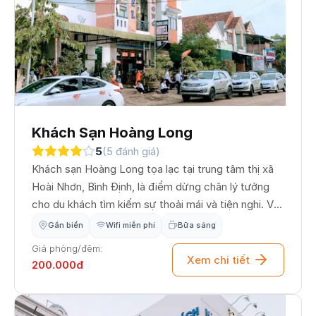
Khách Sạn Hoàng Long
5
(5 đánh giá)
Khách sạn Hoàng Long tọa lạc tại trung tâm thị xã
Hoài Nhơn, Bình Định, là điểm dừng chân lý tưởng
cho du khách tìm kiếm sự thoải mái và tiện nghi. Với
hệ thống phòng nghỉ đa dạng, không gian thoáng
Gần biển
Wifi miễn phí
Bữa sáng
đãng cùng dịch vụ tận tâm, Hoàng Long Hotel cam
Giá phòng/đêm:
kết mang lại trải nghiệm lưu trú tuyệt vời, giúp bạn
Xem chi tiết
200.000đ
dễ dàng kết nối với các điểm tham quan thắng cảnh
và trung tâm hành chính tại địa phương.