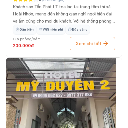
Khách sạn Tấn Phát LT tọa lạc tại trung tâm thị xã
Hoài Nhơn, mang đến không gian nghỉ ngơi hiện đại
và ấm cúng cho mọi du khách. Với hệ thống phòng
nghỉ được trang bị đầy đủ tiện nghi, từ máy lạnh, wifi
Gần biển
Wifi miễn phí
Bữa sáng
tốc độ cao đến bãi đậu xe an toàn, Tấn Phát LT
Giá phòng/đêm:
cam kết cung cấp dịch vụ lưu trú chất lượng với
Xem chi tiết
200.000đ
mức giá hợp lý, là điểm dừng chân lý tưởng cho
hành trình khám phá xứ Nẫu của bạn.