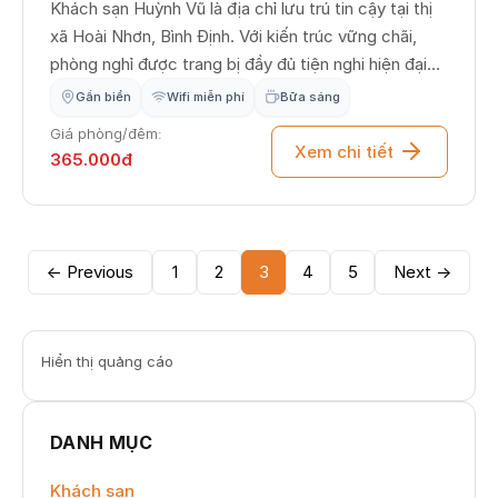
Khách sạn Huỳnh Vũ là địa chỉ lưu trú tin cậy tại thị
xã Hoài Nhơn, Bình Định. Với kiến trúc vững chãi,
phòng nghỉ được trang bị đầy đủ tiện nghi hiện đại
và phong cách phục vụ chu đáo, Huỳnh Vũ Hotel
Gần biển
Wifi miễn phí
Bữa sáng
mang đến cho quý khách một không gian nghỉ ngơi
Giá phòng/đêm:
yên tĩnh, an toàn và thoải mái. Đây là điểm dừng
Xem chi tiết
365.000đ
chân lý tưởng để bạn nạp lại năng lượng trong hành
trình khám phá vẻ đẹp của vùng đất xứ dừa.
← Previous
1
2
3
4
5
Next →
Hiển thị quảng cáo
DANH MỤC
Khách sạn