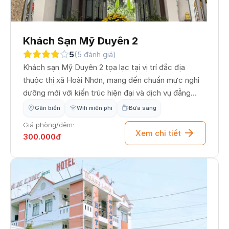
Khách Sạn Mỹ Duyên 2
5
(5 đánh giá)
Khách sạn Mỹ Duyên 2 tọa lạc tại vị trí đắc địa
thuộc thị xã Hoài Nhơn, mang đến chuẩn mực nghỉ
dưỡng mới với kiến trúc hiện đại và dịch vụ đẳng
cấp. Với hệ thống phòng nghỉ đa dạng, không gian
Gần biển
Wifi miễn phí
Bữa sáng
sạch sẽ và trang thiết bị cao cấp, Mỹ Duyên 2
Giá phòng/đêm:
không chỉ là nơi dừng chân nghỉ ngơi mà còn là nơi
Xem chi tiết
300.000đ
giúp quý khách tận hưởng sự thư thái, tiện nghi
tuyệt đối trong suốt kỳ nghỉ tại xứ Nẫu.