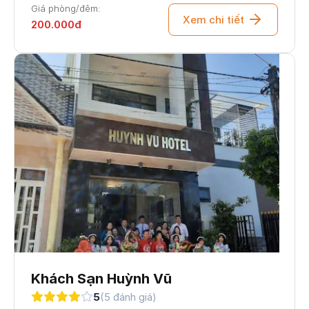
Giá phòng/đêm:
Hotel là bến đỗ bình yên giúp bạn thư giãn sau
Xem chi tiết
200.000đ
những chuyến hành trình dài khám phá xứ Nẫu hoặc
những ngày làm việc bận rộn.
Khách Sạn Huỳnh Vũ
5
(5 đánh giá)