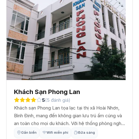
Khách Sạn Phong Lan
5
(5 đánh giá)
Khách sạn Phong Lan tọa lạc tại thị xã Hoài Nhơn,
Bình Định, mang đến không gian lưu trú ấm cúng và
an toàn cho mọi du khách. Với hệ thống phòng nghỉ
được chăm chút kỹ lưỡng, trang thiết bị tiện nghi
Gần biển
Wifi miễn phí
Bữa sáng
đầy đủ và đội ngũ nhân viên nhiệt tình, Phong Lan