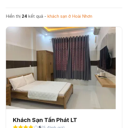
Hiển thị
24
kết quả -
khách sạn
ở Hoài Nhơn
Khách Sạn Tấn Phát LT
5
(5 đánh giá)