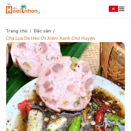
Trang chủ
Đặc sản
/
/
Chả Lụa Da Heo Ớt Xiêm Xanh Chợ Huyện