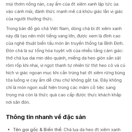
mùi thơm nồng nàn, cay ấm của ớt xiêm xanh lập tức ùa
vào cánh mũi, đánh thức mạnh mẽ cả khứu giác lẫn vị giác
của người thưởng thức.
Trong bản đồ giò chả Việt Nam, dòng chả bì ớt xiêm xanh
này đã tạo nên một tiếng vang lớn, được xem là đỉnh cao
của nghệ thuật biến tấu món ăn truyền thống tại Bình Định.
Đòn chả là sự tổng hòa tuyệt vời của nhiều tầng cảm giác:
thớ chả lụa dai mịn dẻo quánh, miếng da heo giòn sần sật
rôm rốp khi nhai, vị ngọt thanh tự nhiên từ thịt heo cỏ và cú
hích vị giác ngoạn mục khi cắn trúng hạt ớt xiêm rừng bùng
tỏa luồng vị cay ấm dễ chịu chứ không gắt tai. Đây không
chỉ là món ngon xuất hiện trong các mâm cỗ tiệc sang
trọng mà còn là thức quà cao cấp được thực khách khắp
nơi săn đón.
Thông tin nhanh về đặc sản
Tên gọi gốc & Biến thể:
Chả lụa da heo ớt xiêm xanh