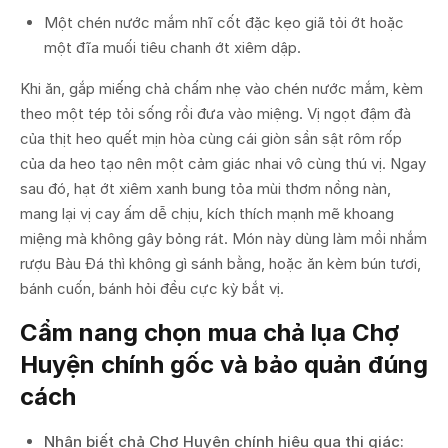
Một chén nước mắm nhĩ cốt đặc kẹo giã tỏi ớt hoặc
một đĩa muối tiêu chanh ớt xiêm dập.
Khi ăn, gắp miếng chả chấm nhẹ vào chén nước mắm, kèm
theo một tép tỏi sống rồi đưa vào miệng. Vị ngọt đậm đà
của thịt heo quết mịn hòa cùng cái giòn sần sật rôm rốp
của da heo tạo nên một cảm giác nhai vô cùng thú vị. Ngay
sau đó, hạt ớt xiêm xanh bung tỏa mùi thơm nồng nàn,
mang lại vị cay ấm dễ chịu, kích thích mạnh mẽ khoang
miệng mà không gây bỏng rát. Món này dùng làm mồi nhắm
rượu Bàu Đá thì không gì sánh bằng, hoặc ăn kèm bún tươi,
bánh cuốn, bánh hỏi đều cực kỳ bắt vị.
Cẩm nang chọn mua chả lụa Chợ
Huyện chính gốc và bảo quản đúng
cách
Nhận biết chả Chợ Huyện chính hiệu qua thị giác: