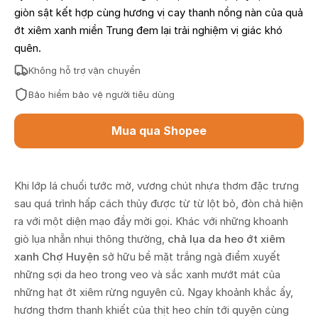
giòn sật kết hợp cùng hương vị cay thanh nồng nàn của quả
ớt xiêm xanh miền Trung đem lại trải nghiệm vị giác khó
quên.
Không hỗ trợ vận chuyển
Bảo hiểm bảo vệ người tiêu dùng
Mua qua Shopee
Khi lớp lá chuối tước mờ, vương chút nhựa thơm đặc trưng
sau quá trình hấp cách thủy được từ từ lột bỏ, đòn chả hiện
ra với một diện mạo đầy mời gọi. Khác với những khoanh
giò lụa nhẵn nhụi thông thường,
chả lụa da heo ớt xiêm
xanh Chợ Huyện
sở hữu bề mặt trắng ngà điểm xuyết
những sợi da heo trong veo và sắc xanh mướt mát của
những hạt ớt xiêm rừng nguyên củ. Ngay khoảnh khắc ấy,
hương thơm thanh khiết của thịt heo chín tới quyện cùng