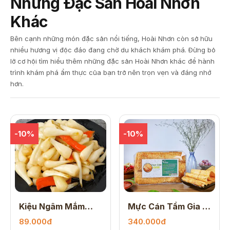
Những Đặc Sản Hoài Nhơn
Khác
Bên cạnh những món đặc sản nổi tiếng, Hoài Nhơn còn sở hữu
nhiều hương vị độc đáo đang chờ du khách khám phá. Đừng bỏ
lỡ cơ hội tìm hiểu thêm những đặc sản Hoài Nhơn khác để hành
trình khám phá ẩm thực của bạn trở nên trọn vẹn và đáng nhớ
hơn.
-10%
-10%
Kiệu Ngâm Mắm
Mực Cán Tẩm Gia Vị
500gr
250gr
89.000đ
340.000đ