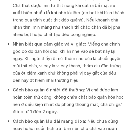
Chả thật được làm từ thịt nóng khi cắt ra bề mặt sẽ
xuất hiện nhiều lỗ khí nhỏ
lồi lõm (do bọt khí hình thành
trong quá trình quết thịt dẻo quánh). Nếu khoanh chả
nhẵn thín, mịn màng như thạch thì chắc chắn đã bị pha
nhiều bột hoặc chất tạo dẻo công nghiệp.
Nhận biết qua cảm giác và vị giác:
Miếng chả chính
gốc có độ đàn hồi cao, khi ấn nhẹ vào sẽ bật nảy lại
ngay. Khi ngửi thấy rõ mùi thơm nhẹ của lá chuối quyện
mùi thịt chín, vị cay là vị cay thanh, thơm dịu đặc trưng
của ớt xiêm xanh chứ không phải vị cay gắt của tiêu
đen hay ớt hiểm nhái thương hiệu.
Cách bảo quản ở nhiệt độ thường:
Vì chả được làm
hoàn toàn thủ công, không chứa chất bảo quản hóa học
nên ở điều kiện nhiệt độ phòng thoáng mát, chả chỉ giữ
được từ
1 đến 2 ngày
.
Cách bảo quản lâu dài mang đi xa:
Nếu chưa dùng
ngay hoặc muốn tích trữ, bạn nên cho chả vào
ngăn