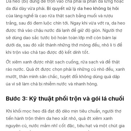
Da heo (bì) dùng để trộn vào chả phải là phần da lưng hoặc
da đùi dày vừa phải.
Bí quyết xử lý da heo không bị hôi
của làng nghề là cạo rửa thật sạch bằng muối và rượu
trắng, sau đó đem luộc chín tới. Ngay khi vừa vớt ra, da heo
được thả vào chậu nước đá lạnh để giữ độ giòn. Người thợ
sẽ dùng dao sắc tước bỏ hoàn toàn lớp mỡ còn bám lại
dưới da, sau đó xắt thành những thớ mỏng đều, nhỏ li ti để
khi trộn vào chả tạo được độ kết dính tốt.
Ớt xiêm xanh được nhặt sạch cuống, rửa sạch và để thật
ráo nước. Quả ớt được chọn phải là những củ nhỏ đều, xanh
mướt, thân mình săn chắc, tuyệt đối không dùng quả dập
úa vì sẽ làm chả bị nhiễm nước và nhanh hỏng.
Bước 3: Kỹ thuật phối trộn và gói lá chuối
Khi khối mọc heo đã đạt độ dẻo mịn tiêu chuẩn, người thợ
tiến hành trộn thêm da heo xắt nhỏ, quả ớt xiêm xanh
nguyên củ, nước mắm nhĩ cốt đặc, tiêu hạt và một chút gia