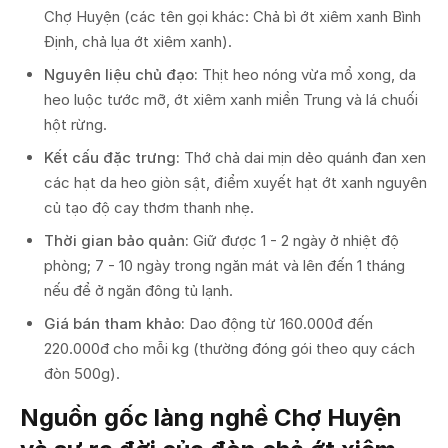
Chợ Huyện (các tên gọi khác: Chả bì ớt xiêm xanh Bình
Định, chả lụa ớt xiêm xanh).
Nguyên liệu chủ đạo:
Thịt heo nóng vừa mổ xong, da
heo luộc tước mỡ, ớt xiêm xanh miền Trung và lá chuối
hột rừng.
Kết cấu đặc trưng:
Thớ chả dai mịn dẻo quánh đan xen
các hạt da heo giòn sật, điểm xuyết hạt ớt xanh nguyên
củ tạo độ cay thơm thanh nhẹ.
Thời gian bảo quản:
Giữ được 1 - 2 ngày ở nhiệt độ
phòng; 7 - 10 ngày trong ngăn mát và lên đến 1 tháng
nếu để ở ngăn đông tủ lạnh.
Giá bán tham khảo:
Dao động từ 160.000đ đến
220.000đ cho mỗi kg (thường đóng gói theo quy cách
đòn 500g).
Nguồn gốc làng nghề Chợ Huyện