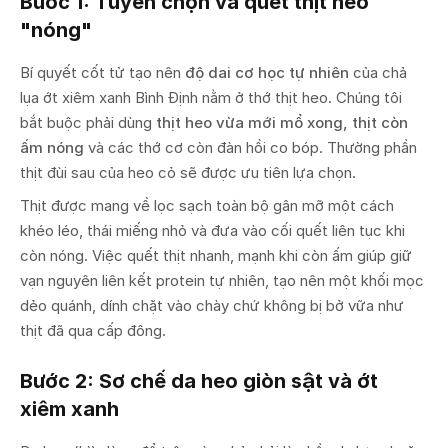
Bước 1: Tuyển chọn và quết thịt heo
"nóng"
Bí quyết cốt tử tạo nên
độ dai cơ học tự nhiên
của chả
lụa ớt xiêm xanh Bình Định nằm ở thớ thịt heo. Chúng tôi
bắt buộc phải dùng
thịt heo vừa mới mổ xong, thịt còn
ấm nóng
và các thớ cơ còn đàn hồi co bóp. Thường phần
thịt đùi sau của heo cỏ sẽ được ưu tiên lựa chọn.
Thịt được mang về lọc sạch toàn bộ gân mỡ một cách
khéo léo, thái miếng nhỏ và đưa vào cối quết liên tục khi
còn nóng. Việc quết thịt nhanh, mạnh khi còn ấm giúp giữ
vạn nguyên liên kết protein tự nhiên, tạo nên một khối mọc
dẻo quánh, dính chặt vào chày chứ không bị bở vữa như
thịt đã qua cấp đông.
Bước 2: Sơ chế da heo giòn sật và ớt
xiêm xanh