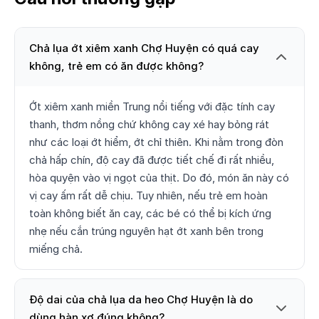
Chả lụa ớt xiêm xanh Chợ Huyện có quá cay
không, trẻ em có ăn được không?
Ớt xiêm xanh miền Trung nổi tiếng với đặc tính cay
thanh, thơm nồng chứ không cay xé hay bỏng rát
như các loại ớt hiểm, ớt chỉ thiên. Khi nằm trong đòn
chả hấp chín, độ cay đã được tiết chế đi rất nhiều,
hòa quyện vào vị ngọt của thịt. Do đó, món ăn này có
vị cay ấm rất dễ chịu. Tuy nhiên, nếu trẻ em hoàn
toàn không biết ăn cay, các bé có thể bị kích ứng
nhẹ nếu cắn trúng nguyên hạt ớt xanh bên trong
miếng chả.
Độ dai của chả lụa da heo Chợ Huyện là do
dùng hàn xơ đúng không?