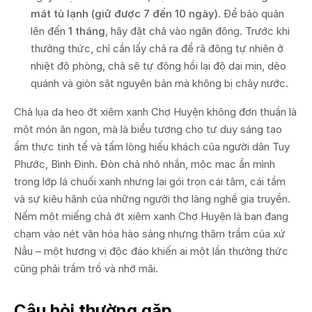
mát tủ lạnh (giữ được 7 đến 10 ngày)
. Để bảo quản
lên đến
1 tháng
, hãy đặt chả vào ngăn đông. Trước khi
thưởng thức, chỉ cần lấy chả ra để rã đông tự nhiên ở
nhiệt độ phòng, chả sẽ tự động hồi lại độ dai mịn, dẻo
quánh và giòn sật nguyên bản mà không bị chảy nước.
Chả lụa da heo ớt xiêm xanh Chợ Huyện không đơn thuần là
một món ăn ngon, mà là biểu tượng cho tư duy sáng tạo
ẩm thực tinh tế và tấm lòng hiếu khách của người dân Tuy
Phước, Bình Định. Đòn chả nhỏ nhắn, mộc mạc ẩn mình
trong lớp lá chuối xanh nhưng lại gói trọn cái tâm, cái tầm
và sự kiêu hãnh của những người thợ làng nghề gia truyền.
Nếm một miếng chả ớt xiêm xanh Chợ Huyện là bạn đang
chạm vào nét văn hóa hào sảng nhưng thâm trầm của xứ
Nẫu – một hương vị độc đáo khiến ai một lần thưởng thức
cũng phải trầm trồ và nhớ mãi.
Câu hỏi thường gặp