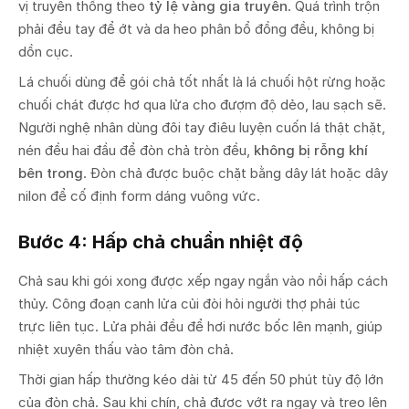
vị truyền thống theo
tỷ lệ vàng gia truyền
. Quá trình trộn
phải đều tay để ớt và da heo phân bổ đồng đều, không bị
dồn cục.
Lá chuối dùng để gói chả tốt nhất là lá chuối hột rừng hoặc
chuối chát được hơ qua lửa cho đượm độ dẻo, lau sạch sẽ.
Người nghệ nhân dùng đôi tay điêu luyện cuốn lá thật chặt,
nén đều hai đầu để đòn chả tròn đều,
không bị rỗng khí
bên trong
. Đòn chả được buộc chặt bằng dây lát hoặc dây
nilon để cố định form dáng vuông vức.
Bước 4: Hấp chả chuẩn nhiệt độ
Chả sau khi gói xong được xếp ngay ngắn vào nồi hấp cách
thủy. Công đoạn canh lửa củi đòi hỏi người thợ phải túc
trực liên tục. Lửa phải đều để hơi nước bốc lên mạnh, giúp
nhiệt xuyên thấu vào tâm đòn chả.
Thời gian hấp thường kéo dài từ 45 đến 50 phút tùy độ lớn
của đòn chả. Sau khi chín, chả được vớt ra ngay và treo lên