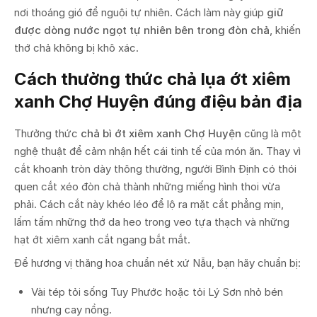
nơi thoáng gió để nguội tự nhiên. Cách làm này giúp
giữ
được dòng nước ngọt tự nhiên bên trong đòn chả
, khiến
thớ chả không bị khô xác.
Cách thưởng thức chả lụa ớt xiêm
xanh Chợ Huyện đúng điệu bản địa
Thưởng thức
chả bì ớt xiêm xanh Chợ Huyện
cũng là một
nghệ thuật để cảm nhận hết cái tinh tế của món ăn. Thay vì
cắt khoanh tròn dày thông thường, người Bình Định có thói
quen cắt xéo đòn chả thành những miếng hình thoi vừa
phải. Cách cắt này khéo léo để lộ ra mặt cắt phẳng mịn,
lấm tấm những thớ da heo trong veo tựa thạch và những
hạt ớt xiêm xanh cắt ngang bắt mắt.
Để hương vị thăng hoa chuẩn nét xứ Nẫu, bạn hãy chuẩn bị:
Vài tép tỏi sống Tuy Phước hoặc tỏi Lý Sơn nhỏ bén
nhưng cay nồng.