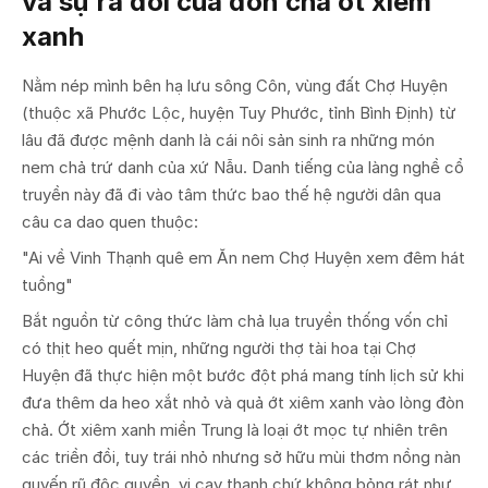
và sự ra đời của đòn chả ớt xiêm
xanh
Nằm nép mình bên hạ lưu sông Côn, vùng đất Chợ Huyện
(thuộc xã Phước Lộc, huyện Tuy Phước, tỉnh Bình Định) từ
lâu đã được mệnh danh là cái nôi sản sinh ra những món
nem chả trứ danh của xứ Nẫu. Danh tiếng của làng nghề cổ
truyền này đã đi vào tâm thức bao thế hệ người dân qua
câu ca dao quen thuộc:
"Ai về Vinh Thạnh quê em Ăn nem Chợ Huyện xem đêm hát
tuồng"
Bắt nguồn từ công thức làm chả lụa truyền thống vốn chỉ
có thịt heo quết mịn, những người thợ tài hoa tại Chợ
Huyện đã thực hiện một bước đột phá mang tính lịch sử khi
đưa thêm da heo xắt nhỏ và quả ớt xiêm xanh vào lòng đòn
chả. Ớt xiêm xanh miền Trung là loại ớt mọc tự nhiên trên
các triền đồi, tuy trái nhỏ nhưng sở hữu mùi thơm nồng nàn
quyến rũ độc quyền, vị cay thanh chứ không bỏng rát như