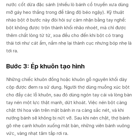
nước cốt dừa đặc sánh (nhiều lò bánh cổ truyền xưa dùng
mỡ gáy heo thắng trong để tăng độ béo ngậy). Kỹ thuật
nhào bột ở bước này đòi hỏi sự cảm nhận bằng tay nghề:
bột không được trộn thành khối nhão nhoét, mà chỉ được
thêm chất lỏng từ từ, xoa đều cho đến khi bột có trạng
thái tơi như cát ẩm, nắm nhẹ lại thành cục nhưng bóp nhẹ là
tơi ra.
Bước 3: Ép khuôn tạo hình
Những chiếc khuôn đồng hoặc khuôn gỗ nguyên khối dày
cộp được đem ra sử dụng. Người thợ dùng muỗng xúc bột
cho đầy các lỗ khuôn, sau đó dùng ngón tay cái và lòng bàn
tay nén một lực thật mạnh, dứt khoát. Việc nén bột càng
chặt thì hoa văn trên mặt bánh in ra càng sắc nét, và khi
nướng bánh sẽ không bị nứt vỡ. Sau khi nén chặt, thợ bánh
gõ nhẹ cạnh khuôn xuống mặt bàn, những viên bánh vuông
vức, vàng nhạt tăm tắp rơi ra.