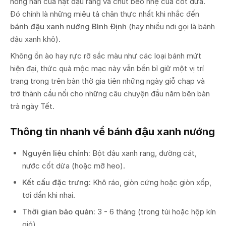
nồng nàn của hạt đậu rang và chút béo nhẹ của cốt dừa.
Đó chính là những miêu tả chân thực nhất khi nhắc đến
bánh đậu xanh nướng Bình Định
(hay nhiều nơi gọi là bánh
đậu xanh khô).
Không ồn ào hay rực rỡ sắc màu như các loại bánh mứt
hiện đại, thức quà mộc mạc này vẫn bền bỉ giữ một vị trí
trang trọng trên bàn thờ gia tiên những ngày giỗ chạp và
trở thành cầu nối cho những câu chuyện đầu năm bên bàn
trà ngày Tết.
Thông tin nhanh về bánh đậu xanh nướng
Nguyên liệu chính:
Bột đậu xanh rang, đường cát,
nước cốt dừa (hoặc mỡ heo).
Kết cấu đặc trưng:
Khô ráo, giòn cứng hoặc giòn xốp,
tơi dần khi nhai.
Thời gian bảo quản:
3 - 6 tháng (trong túi hoặc hộp kín
gió).