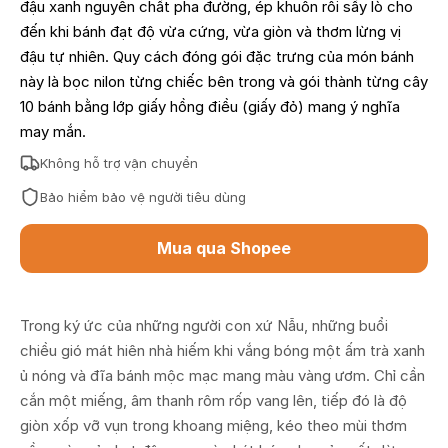
đậu xanh nguyên chất pha đường, ép khuôn rồi sấy lò cho
đến khi bánh đạt độ vừa cứng, vừa giòn và thơm lừng vị
đậu tự nhiên. Quy cách đóng gói đặc trưng của món bánh
này là bọc nilon từng chiếc bên trong và gói thành từng cây
10 bánh bằng lớp giấy hồng điều (giấy đỏ) mang ý nghĩa
may mắn.
Không hỗ trợ vận chuyển
Bảo hiểm bảo vệ người tiêu dùng
Mua qua Shopee
Trong ký ức của những người con xứ Nẫu, những buổi
chiều gió mát hiên nhà hiếm khi vắng bóng một ấm trà xanh
ủ nóng và đĩa bánh mộc mạc mang màu vàng ươm. Chỉ cần
cắn một miếng, âm thanh rôm rốp vang lên, tiếp đó là độ
giòn xốp vỡ vụn trong khoang miệng, kéo theo mùi thơm