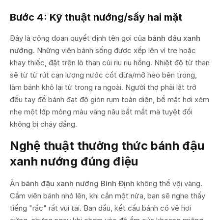
Bước 4: Kỹ thuật nướng/sấy hai mặt
Đây là công đoạn quyết định tên gọi của
bánh đậu xanh
nướng
. Những viên bánh sống được xếp lên vỉ tre hoặc
khay thiếc, đặt trên lò than củi riu riu hồng. Nhiệt độ từ than
sẽ từ từ rút cạn lượng nước cốt dừa/mỡ heo bên trong,
làm bánh khô lại từ trong ra ngoài. Người thợ phải lật trở
đều tay để bánh đạt độ giòn rụm toàn diện, bề mặt hơi xém
nhẹ một lớp mỏng màu vàng nâu bắt mắt mà tuyệt đối
không bị cháy đắng.
Nghệ thuật thưởng thức bánh đậu
xanh nướng đúng điệu
Ăn
bánh đậu xanh nướng Bình Định
không thể vội vàng.
Cầm viên bánh nhỏ lên, khi cắn một nửa, bạn sẽ nghe thấy
tiếng "rắc" rất vui tai. Ban đầu, kết cấu bánh có vẻ hơi