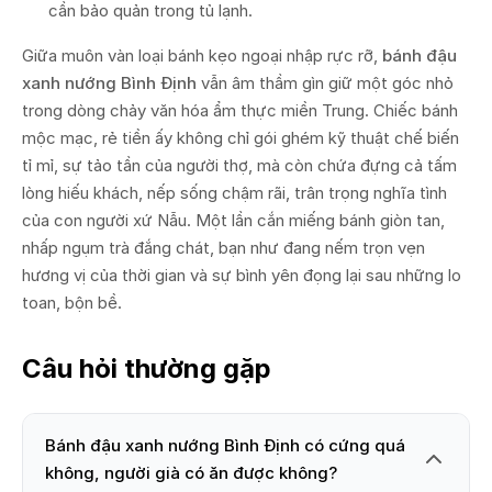
cần bảo quản trong tủ lạnh.
Giữa muôn vàn loại bánh kẹo ngoại nhập rực rỡ,
bánh đậu
xanh nướng Bình Định
vẫn âm thầm gìn giữ một góc nhỏ
trong dòng chảy văn hóa ẩm thực miền Trung. Chiếc bánh
mộc mạc, rẻ tiền ấy không chỉ gói ghém kỹ thuật chế biến
tỉ mỉ, sự tảo tần của người thợ, mà còn chứa đựng cả tấm
lòng hiếu khách, nếp sống chậm rãi, trân trọng nghĩa tình
của con người xứ Nẫu. Một lần cắn miếng bánh giòn tan,
nhấp ngụm trà đắng chát, bạn như đang nếm trọn vẹn
hương vị của thời gian và sự bình yên đọng lại sau những lo
toan, bộn bề.
Câu hỏi thường gặp
Bánh đậu xanh nướng Bình Định có cứng quá
không, người già có ăn được không?