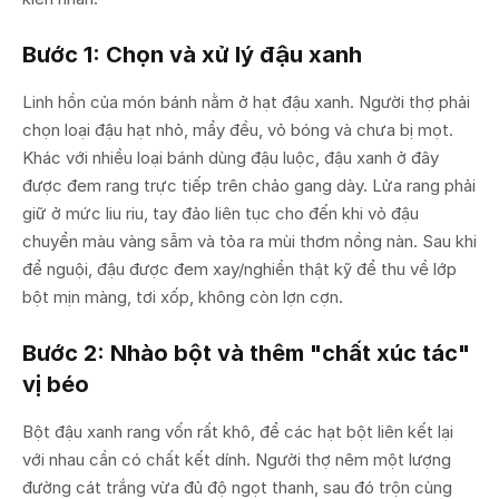
Bước 1: Chọn và xử lý đậu xanh
Linh hồn của món bánh nằm ở hạt đậu xanh. Người thợ phải
chọn loại đậu hạt nhỏ, mẩy đều, vỏ bóng và chưa bị mọt.
Khác với nhiều loại bánh dùng đậu luộc, đậu xanh ở đây
được đem rang trực tiếp trên chảo gang dày. Lửa rang phải
giữ ở mức liu riu, tay đảo liên tục cho đến khi vỏ đậu
chuyển màu vàng sẫm và tỏa ra mùi thơm nồng nàn. Sau khi
để nguội, đậu được đem xay/nghiền thật kỹ để thu về lớp
bột mịn màng, tơi xốp, không còn lợn cợn.
Bước 2: Nhào bột và thêm "chất xúc tác"
vị béo
Bột đậu xanh rang vốn rất khô, để các hạt bột liên kết lại
với nhau cần có chất kết dính. Người thợ nêm một lượng
đường cát trắng vừa đủ độ ngọt thanh, sau đó trộn cùng