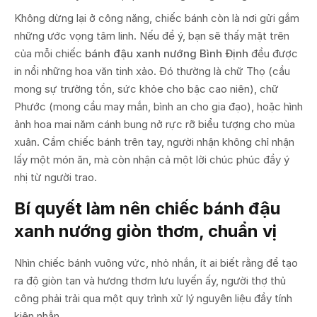
Không dừng lại ở công năng, chiếc bánh còn là nơi gửi gắm
những ước vọng tâm linh. Nếu để ý, bạn sẽ thấy mặt trên
của mỗi chiếc
bánh đậu xanh nướng Bình Định
đều được
in nổi những hoa văn tinh xảo. Đó thường là chữ Thọ (cầu
mong sự trường tồn, sức khỏe cho bậc cao niên), chữ
Phước (mong cầu may mắn, bình an cho gia đạo), hoặc hình
ảnh hoa mai năm cánh bung nở rực rỡ biểu tượng cho mùa
xuân. Cầm chiếc bánh trên tay, người nhận không chỉ nhận
lấy một món ăn, mà còn nhận cả một lời chúc phúc đầy ý
nhị từ người trao.
Bí quyết làm nên chiếc bánh đậu
xanh nướng giòn thơm, chuẩn vị
Nhìn chiếc bánh vuông vức, nhỏ nhắn, ít ai biết rằng để tạo
ra độ giòn tan và hương thơm lưu luyến ấy, người thợ thủ
công phải trải qua một quy trình xử lý nguyên liệu đầy tính
kiên nhẫn.