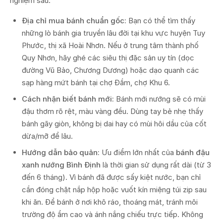
nghiệm sau:
Địa chỉ mua bánh chuẩn gốc:
Bạn có thể tìm thấy
những lò bánh gia truyền lâu đời tại khu vực huyện Tuy
Phước, thị xã Hoài Nhơn. Nếu ở trung tâm thành phố
Quy Nhơn, hãy ghé các siêu thị đặc sản uy tín (dọc
đường Vũ Bảo, Chương Dương) hoặc dạo quanh các
sạp hàng mứt bánh tại chợ Đầm, chợ Khu 6.
Cách nhận biết bánh mới:
Bánh mới nướng sẽ có mùi
đậu thơm rõ rệt, màu vàng đều. Dùng tay bẻ nhẹ thấy
bánh gãy giòn, không bị dai hay có mùi hôi dầu của cốt
dừa/mỡ để lâu.
Hướng dẫn bảo quản:
Ưu điểm lớn nhất của
bánh đậu
xanh nướng Bình Định
là thời gian sử dụng rất dài (từ 3
đến 6 tháng). Vì bánh đã được sấy kiệt nước, bạn chỉ
cần đóng chặt nắp hộp hoặc vuốt kín miệng túi zip sau
khi ăn. Để bánh ở nơi khô ráo, thoáng mát, tránh môi
trường độ ẩm cao và ánh nắng chiếu trực tiếp. Không