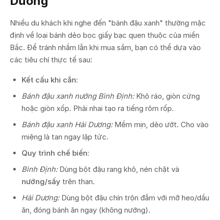
Dương
Nhiều du khách khi nghe đến "bánh đậu xanh" thường mặc
định về loại bánh dẻo bọc giấy bạc quen thuộc của miền
Bắc. Để tránh nhầm lẫn khi mua sắm, bạn có thể dựa vào
các tiêu chí thực tế sau:
Kết cấu khi cắn:
Bánh đậu xanh nướng Bình Định:
Khô ráo, giòn cứng
hoặc giòn xốp. Phải nhai tạo ra tiếng rôm rốp.
Bánh đậu xanh Hải Dương:
Mềm mịn, dẻo ướt. Cho vào
miệng là tan ngay lập tức.
Quy trình chế biến:
Bình Định:
Dùng bột đậu rang khô, nén chặt và
nướng/sấy
trên than.
Hải Dương:
Dùng bột đậu chín trộn đẫm với mỡ heo/dầu
ăn, đóng bánh ăn ngay (không nướng).