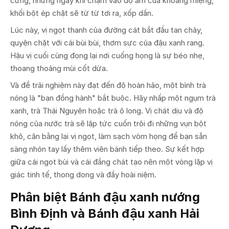
cứng, nhưng ngay khi chạm vào độ ẩm của khoang miệng,
khối bột ép chặt sẽ từ từ tơi ra, xốp dần.
Lúc này, vị ngọt thanh của đường cát bắt đầu tan chảy,
quyện chặt với cái bùi bùi, thơm sực của đậu xanh rang.
Hậu vị cuối cùng đọng lại nơi cuống họng là sự béo nhẹ,
thoang thoảng mùi cốt dừa.
Và để trải nghiệm này đạt đến độ hoàn hảo, một bình trà
nóng là "bạn đồng hành" bắt buộc. Hãy nhấp một ngụm trà
xanh, trà Thái Nguyên hoặc trà ô long. Vị chát dịu và độ
nóng của nước trà sẽ lập tức cuốn trôi đi những vụn bột
khô, cân bằng lại vị ngọt, làm sạch vòm họng để bạn sẵn
sàng nhón tay lấy thêm viên bánh tiếp theo. Sự kết hợp
giữa cái ngọt bùi và cái đắng chát tạo nên một vòng lặp vị
giác tinh tế, thong dong và đầy hoài niệm.
Phân biệt Bánh đậu xanh nướng
Bình Định và Bánh đậu xanh Hải