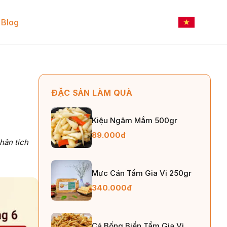
Blog
ĐẶC SẢN LÀM QUÀ
Kiệu Ngâm Mắm 500gr
89.000đ
hân tích
Mực Cán Tẩm Gia Vị 250gr
340.000đ
Cá Bống Biển Tẩm Gia Vị