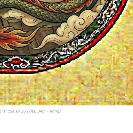
p lại của số 26 (Thái Bình - Rồng)
n