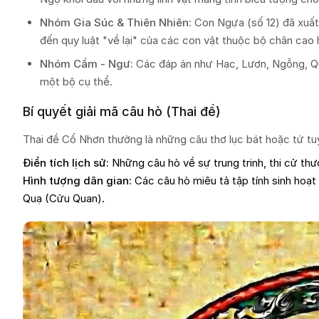
Nhóm Gia Súc & Thiên Nhiên:
Con Ngựa (số 12) đã xuất 
đến quy luật "về lại" của các con vật thuộc bộ chân cao 
Nhóm Cầm - Ngư:
Các đáp án như Hạc, Lươn, Ngỗng, Quạ
một bộ cụ thể.
Bí quyết giải mã câu hò (Thai đề)
Thai đề Cổ Nhơn thường là những câu thơ lục bát hoặc tứ tuy
Điển tích lịch sử:
Những câu hò về sự trung trinh, thi cử t
Hình tượng dân gian:
Các câu hò miêu tả tập tính sinh hoạt (
Quạ (Cửu Quan).