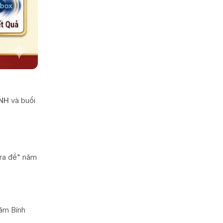
ÌNH
và buổi
"ra đề" năm
ăm Bính