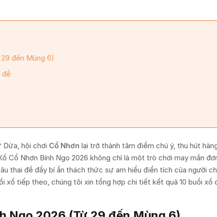
 29 đến Mùng 6)
i đề
ứ Dừa, hội chơi
Cổ Nhơn
lại trở thành tâm điểm chú ý, thu hút hàn
 Xổ Cổ Nhơn Bính Ngọ 2026 không chỉ là một trò chơi may mắn đơ
câu thai đề đầy bí ẩn thách thức sự am hiểu điển tích của người ch
i xổ tiếp theo, chúng tôi xin tổng hợp chi tiết kết quả 10 buổi xổ 
nh Ngọ 2026 (Từ 29 đến Mùng 6)