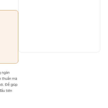
g ngàn
n thuần mà
ơi. Để giúp
đầu tiên