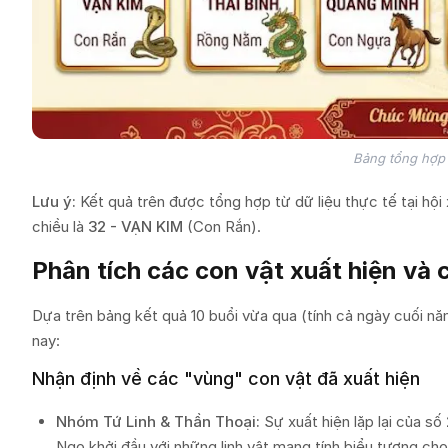
Bảng tổng hợp
Lưu ý:
Kết quả trên được tổng hợp từ dữ liệu thực tế tại hội
chiều là
32 - VẠN KIM
(Con Rắn).
Phân tích các con vật xuất hiện và c
Dựa trên bảng kết quả 10 buổi vừa qua (tính cả ngày cuối n
nay:
Nhận định về các "vùng" con vật đã xuất hiện
Nhóm Tứ Linh & Thần Thoại:
Sự xuất hiện lặp lại của số
Ngọ khởi đầu với những linh vật mang tính biểu tượng cho