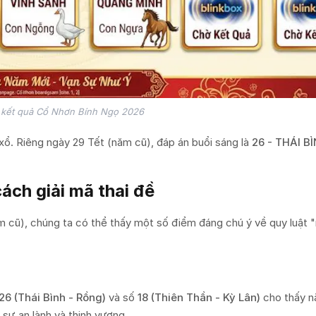
 kết quả Cổ Nhơn Bính Ngọ 2026
 xổ. Riêng ngày 29 Tết (năm cũ), đáp án buổi sáng là
26 - THÁI B
ách giải mã thai đề
ăm cũ), chúng ta có thể thấy một số điểm đáng chú ý về quy luật 
26 (Thái Bình - Rồng)
và số
18 (Thiên Thần - Kỳ Lân)
cho thấy n
 sự an lành và thịnh vượng.