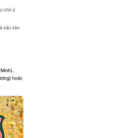
ựu chú ý
á sâu vào
 Minh).
 Lương) hoặc