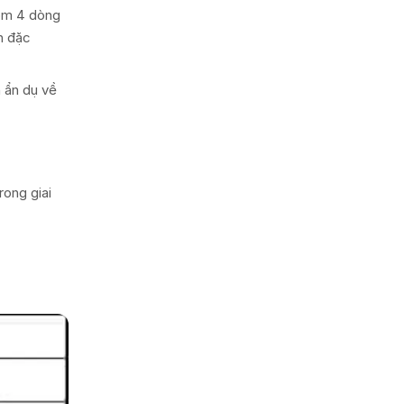
gồm 4 dòng
n đặc
h ẩn dụ về
rong giai