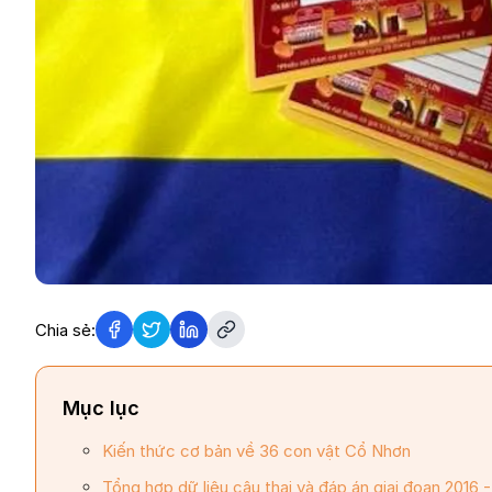
Chia sẻ:
Mục lục
Kiến thức cơ bản về 36 con vật Cổ Nhơn
Tổng hợp dữ liệu câu thai và đáp án giai đoạn 2016 -