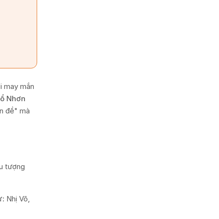
hơi may mắn
Cổ Nhơn
ận đề" mà
ểu tượng
: Nhị Võ,