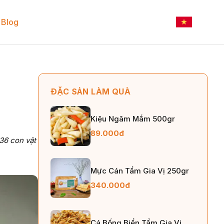
Blog
ĐẶC SẢN LÀM QUÀ
Kiệu Ngâm Mắm 500gr
89.000đ
 36 con vật
Mực Cán Tẩm Gia Vị 250gr
340.000đ
Cá Bống Biển Tẩm Gia Vị