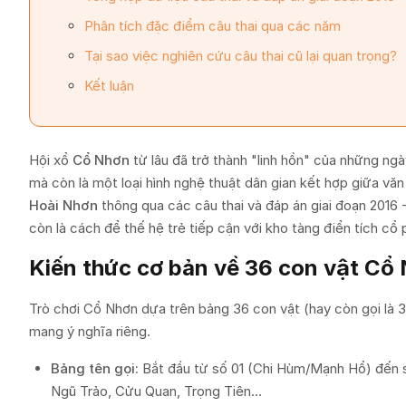
Phân tích đặc điểm câu thai qua các năm
Tại sao việc nghiên cứu câu thai cũ lại quan trọng?
Kết luận
Hội xổ
Cổ Nhơn
từ lâu đã trở thành "linh hồn" của những ngà
mà còn là một loại hình nghệ thuật dân gian kết hợp giữa văn 
Hoài Nhơn
thông qua các câu thai và đáp án giai đoạn 2016 
còn là cách để thế hệ trẻ tiếp cận với kho tàng điển tích cổ
Kiến thức cơ bản về 36 con vật Cổ
Trò chơi Cổ Nhơn dựa trên bảng 36 con vật (hay còn gọi là 
mang ý nghĩa riêng.
Bảng tên gọi:
Bắt đầu từ số 01 (Chi Hùm/Mạnh Hổ) đến s
Ngũ Trảo, Cửu Quan, Trọng Tiên...