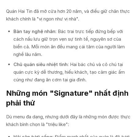
Quán Hai Tin đã mở cửa hơn 20 năm, và điều giữ chân thực
khách chính là "vị ngon như vị nhà".
Bàn tay nghệ nhân:
Bác trai trực tiếp đứng bếp với
cách nấu lưu giữ trọn vẹn sự tinh tế, nguyên sơ của
biển cả. Mỗi món ăn đều mang cái tâm của người làm
nghề lâu năm.
Chủ quán siêu nhiệt tình:
Hai bác chủ và cô chú tại
quán cực kỳ dễ thương, hiếu khách, tạo cảm giác ấm
cúng như đang ăn cơm tại gia đình.
Những món "Signature" nhất định
phải thử
Dù menu đa dạng, nhưng dưới đây là những món được thực
khách bình chọn là "triệu like":
Hải sản tươi sống:
Điểm mạnh nhất của quán là độ tươi.