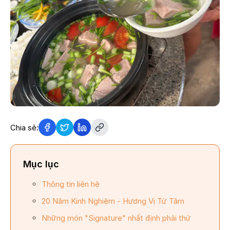
Chia sẻ:
Mục lục
Thông tin liên hệ
20 Năm Kinh Nghiệm - Hương Vị Từ Tâm
Những món "Signature" nhất định phải thử