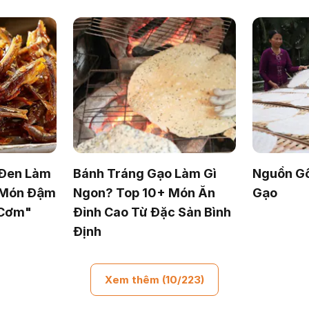
 Đen Làm
Bánh Tráng Gạo Làm Gì
Nguồn G
 Món Đậm
Ngon? Top 10+ Món Ăn
Gạo
 Cơm"
Đỉnh Cao Từ Đặc Sản Bình
Định
Xem thêm (10/223)