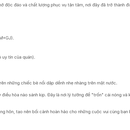
 mở độc đáo và chất lượng phục vụ tận tâm, nơi đây đã trở thành 
5M+GJ).
uy tín của quán).
 trên những chiếc bè nổi dập dềnh nhẹ nhàng trên mặt nước.
ều hòa nào sánh kịp. Đây là nơi lý tưởng để "trốn" cái nóng và k
ng hôn, tạo nên bối cảnh hoàn hảo cho những cuộc vui cùng bạn