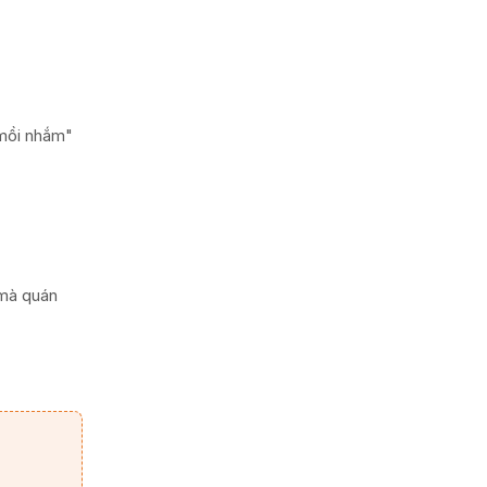
"mồi nhắm"
 mà quán