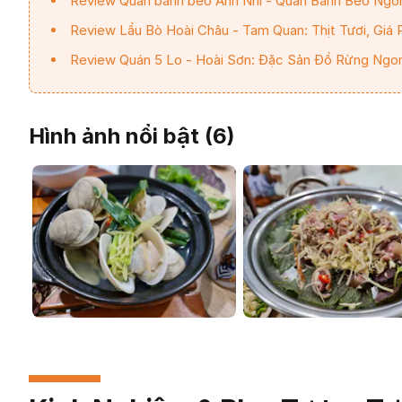
Review Quán bánh bèo Anh Nhí - Quán Bánh Bèo Ngo
Review Lẩu Bò Hoài Châu - Tam Quan: Thịt Tươi, Giá 
Review Quán 5 Lo - Hoài Sơn: Đặc Sản Đồ Rừng Ngo
Hình ảnh nổi bật (
6
)