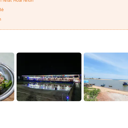
n Nhất Hoài Nhơn
Rẻ
n