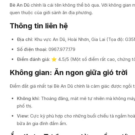
Bè An Dũ
chính là cái tên không thể bỏ qua. Với không gian
quen thuộc của giới sành ăn địa phương.
Thông tin liên hệ
Địa chỉ:
Khu vực An Dũ, Hoài Nhơn, Gia Lai (Tọa độ: G3
Số điện thoại:
0967.977.179
Điểm đánh giá:
⭐ 4.5/5 (Một số điểm rất cao, chứng tỏ 
Không gian: Ăn ngon giữa gió trời
Điểm đắt giá nhất tại Bè An Dũ chính là cảm giác được ngồi
Không khí:
Thoáng đãng, mát mẻ tự nhiên mà không máy đi
phố thị.
View:
Cực kỳ phù hợp cho những buổi chiều tà ngắm hoà
bữa ăn gia đình đầm ấm.