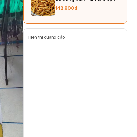
250gr
142.800đ
Hiển thị quảng cáo