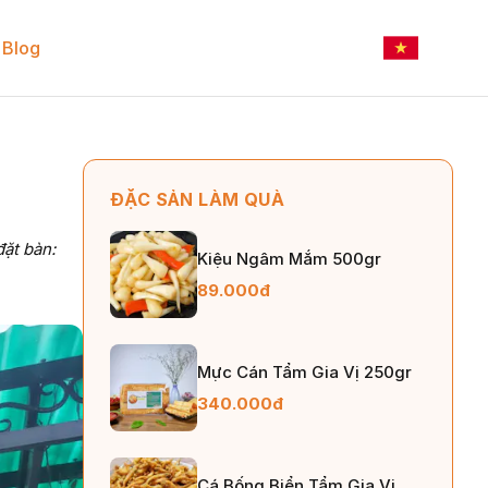
Blog
ĐẶC SẢN LÀM QUÀ
đặt bàn:
Kiệu Ngâm Mắm 500gr
89.000đ
Mực Cán Tẩm Gia Vị 250gr
340.000đ
Cá Bống Biển Tẩm Gia Vị