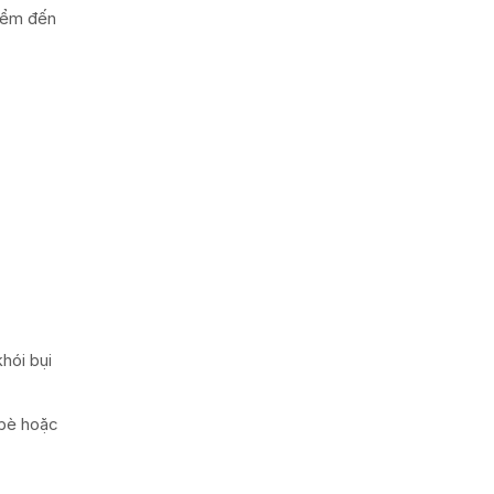
điểm đến
hói bụi
 bè hoặc