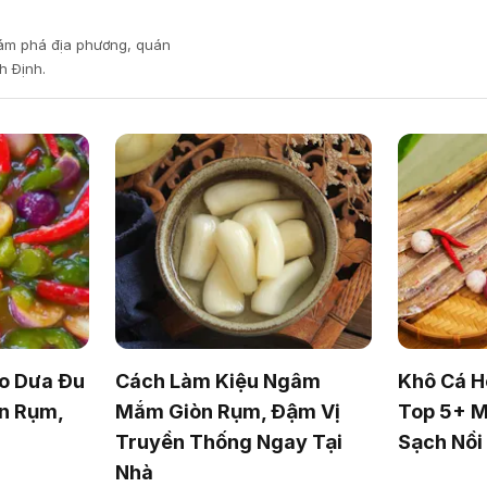
hám phá địa phương, quán
h Định.
o Dưa Đu
Cách Làm Kiệu Ngâm
Khô Cá H
n Rụm,
Mắm Giòn Rụm, Đậm Vị
Top 5+ M
Truyền Thống Ngay Tại
Sạch Nồ
Nhà