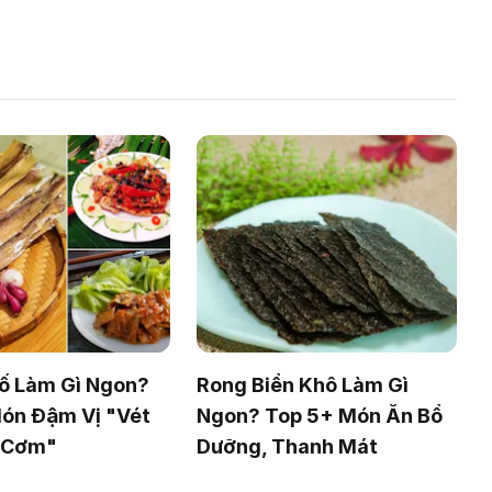
ố Làm Gì Ngon?
Rong Biển Khô Làm Gì
ón Đậm Vị "Vét
Ngon? Top 5+ Món Ăn Bổ
i Cơm"
Dưỡng, Thanh Mát