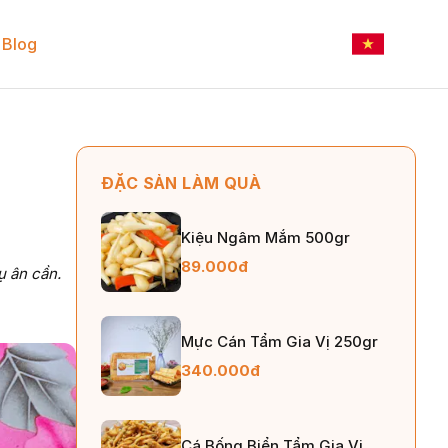
Blog
ĐẶC SẢN LÀM QUÀ
Kiệu Ngâm Mắm 500gr
89.000đ
ụ ân cần.
Mực Cán Tẩm Gia Vị 250gr
340.000đ
Cá Bống Biển Tẩm Gia Vị