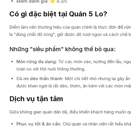
Điểm đánh giá:
⭐ 4.3/5
Có gì đặc biệt tại Quán 5 Lo?
Điểm làm nên thương hiệu của quán chính là thực đơn
đồ rừ
là "đúng chất đồ rừng", giữ được độ tươi ngon và cách chế 
Những "siêu phẩm" không thể bỏ qua:
Món rừng đa dạng:
Từ các món xào, nướng đến lẩu, nguy
toàn so với thịt nuôi thông thường.
Củ mì dẻo thần thánh:
Một chi tiết nhỏ nhưng lại gây ấ
được khen ngợi là rất dẻo, thơm, ăn kèm với các món mặ
Dịch vụ tận tâm
Giữa không gian quán dân dã, điều khiến khách hàng muốn quay
Phục vụ tốt & ân cần:
Chủ quán và nhân viên rất hiếu kh