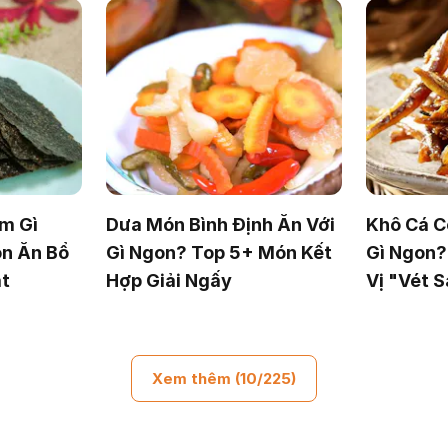
m Gì
Dưa Món Bình Định Ăn Với
Khô Cá 
n Ăn Bổ
Gì Ngon? Top 5+ Món Kết
Gì Ngon
t
Hợp Giải Ngấy
Vị "Vét 
Xem thêm (10/225)