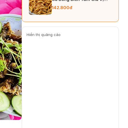
250gr
142.800đ
Hiển thị quảng cáo