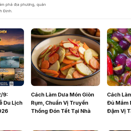
hám phá địa phương, quán
h Định.
2/9:
Cách Làm Dưa Món Giòn
Cách Làm
 Du Lịch
Rụm, Chuẩn Vị Truyền
Đủ Mắm 
026
Thống Đón Tết Tại Nhà
Đậm Vị T