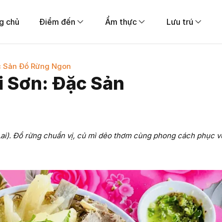
g chủ
Điểm đến
Ẩm thực
Lưu trú
ặc Sản Đồ Rừng Ngon
i Sơn: Đặc Sản
Lai). Đồ rừng chuẩn vị, củ mì dẻo thơm cùng phong cách phục v