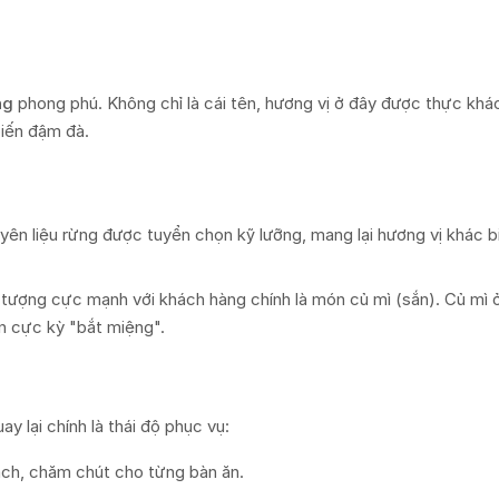
ng
phong phú. Không chỉ là cái tên, hương vị ở đây được thực khá
biến đậm đà.
ên liệu rừng được tuyển chọn kỹ lưỡng, mang lại hương vị khác b
n tượng cực mạnh với khách hàng chính là món củ mì (sắn). Củ mì 
n cực kỳ "bắt miệng".
 lại chính là thái độ phục vụ:
ách, chăm chút cho từng bàn ăn.