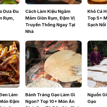
o Dưa Đu
Cách Làm Kiệu Ngâm
Khô Cá H
n Rụm,
Mắm Giòn Rụm, Đậm Vị
Top 5+ M
Truyền Thống Ngay Tại
Sạch Nồ
Nhà
 Đen Làm
Bánh Tráng Gạo Làm Gì
Nguồn G
 Món Đậm
Ngon? Top 10+ Món Ăn
Gạo