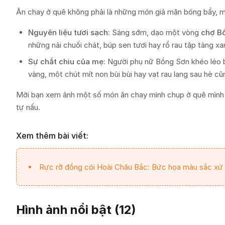
Ăn chay ở quê không phải là những món giả mặn bóng bẩy, mà 
Nguyên liệu tươi sạch:
Sáng sớm, dạo một vòng
chợ B
những nải chuối chát, búp sen tươi hay rổ rau tập tàng x
Sự chắt chiu của mẹ:
Người phụ nữ Bồng Sơn khéo léo bi
vàng, một chút mít non bùi bùi hay vạt rau lang sau hè
Mời bạn xem ảnh một số món ăn chay mình chụp ở quê mình t
tự nấu.
Xem thêm bài viết:
Rực rỡ đồng cói Hoài Châu Bắc: Bức họa màu sắc xứ
Hình ảnh nổi bật (
12
)