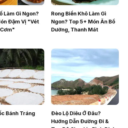
ố Làm Gì Ngon?
Rong Biển Khô Làm Gì
ón Đậm Vị "Vét
Ngon? Top 5+ Món Ăn Bổ
i Cơm"
Dưỡng, Thanh Mát
ốc Bánh Tráng
Đèo Lộ Diêu Ở Đâu?
Hướng Dẫn Đường Đi &