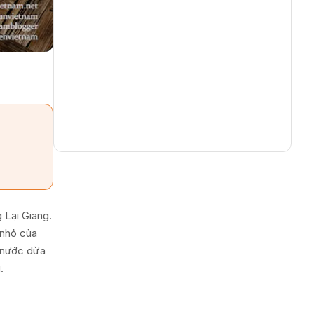
 Lại Giang.
 nhỏ của
, nước dừa
.