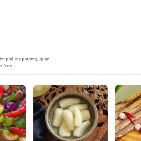
hám phá địa phương, quán
h Định.