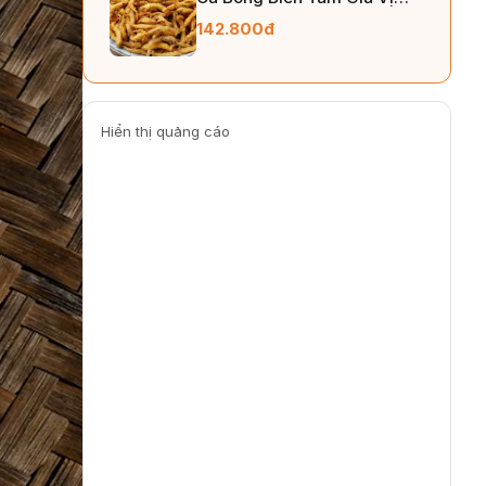
250gr
142.800đ
Hiển thị quảng cáo