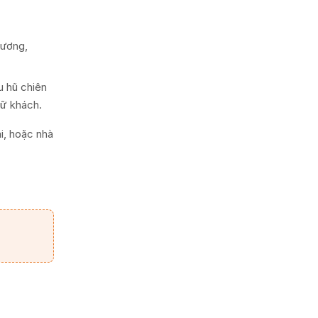
sương,
u hũ chiên
lữ khách.
i, hoặc nhà