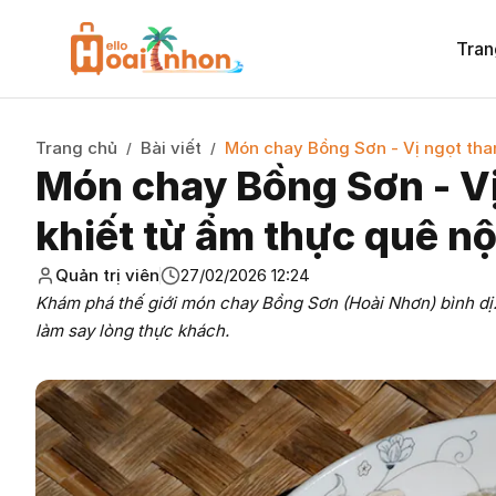
Tran
Trang chủ
Bài viết
Món chay Bồng Sơn - Vị ngọt than
/
/
Món chay Bồng Sơn - Vị
khiết từ ẩm thực quê nộ
Quản trị viên
27/02/2026 12:24
Khám phá thế giới món chay Bồng Sơn (Hoài Nhơn) bình dị.
làm say lòng thực khách.