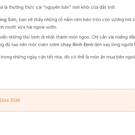
là thưởng thức cái "nguyên bản" tinh khôi của đất trời.
ồng Sơn
, bạn sẽ thấy những rổ nấm rơm béo tròn còn vương hơi 
anh mướt vừa hái ngoài vườn.
ến những thứ bình dị nhất thành món ngon. Chỉ cần vài miếng đậ
 cũng đủ tạo nên một mâm
cơm chay Bình Định
làm say lòng người 
rong những ngày cận tết nha, đó có thể là món ăn mua bên ngoà
 Dừa 2026