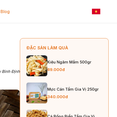
Blog
ĐẶC SẢN LÀM QUÀ
Kiệu Ngâm Mắm 500gr
89.000đ
y Bình Định
Mực Cán Tẩm Gia Vị 250gr
340.000đ
Cá Bống Biển Tẩm Gia Vị