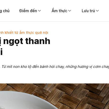
g chủ
Điểm đến
Ẩm thực
Lưu trú
h khiết từ ẩm thực quê nội
 ngọt thanh
i
 Từ mít non kho tộ đến bánh hỏi chay, những hương vị cơm cha