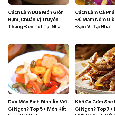
Cách Làm Dưa Món Giòn
Cách Làm Cà Phá
Rụm, Chuẩn Vị Truyền
Đủ Mắm Nêm Giò
Thống Đón Tết Tại Nhà
Đậm Vị Tại Nhà
Dưa Món Bình Định Ăn Với
Khô Cá Cơm Sọc
Gì Ngon? Top 5+ Món Kết
Gì Ngon? Top 7+