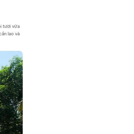
i tươi vừa
cần lao và