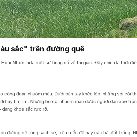
 màu sắc" trên đường quê
i Hoài Nhơn
lại là một sự bùng nổ về thị giác. Đây chính là thời đ
vào công đoạn nhuộm màu. Dưới bàn tay khéo léo, những sợi cói t
ươi hay tím lịm. Những bó cói nhuộm màu được người dân xòe tròn 
ồ đang khoe sắc rực rỡ.
on đường bê tông sạch sẽ, trên triền đê hay các bãi đất trống. N