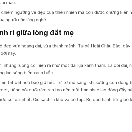
cói màu.
c chiêm ngưỡng vẻ đẹp của thiên nhiên mà còn được chứng kiến 
ủa người dân làng nghề.
nh rì giữa lòng đất mẹ
ẻ đẹp vừa hoang dại, vừa thanh mảnh. Tại xã Hoài Châu Bắc, cây
đời nay.
 những ruộng cói hiện ra như một dải lụa xanh thẫm. Lá cói dài, 
ững làn sóng biển xanh biếc.
nên tất bật hơn bao giờ hết. Từ tờ mờ sáng, khi sương còn đọng 
xoẹt, tiếng nói cười râm ran tạo nên một bản nhạc lao động đầy h
ược sợi dài nhất. Giũ sạch lá khô và cỏ tạp. Bó cói thành từng bó 