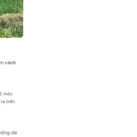
iểm
cảnh
hô mộc
ra trên
hững dải