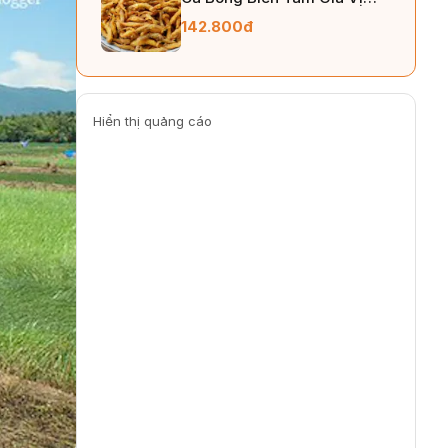
250gr
142.800đ
Hiển thị quảng cáo