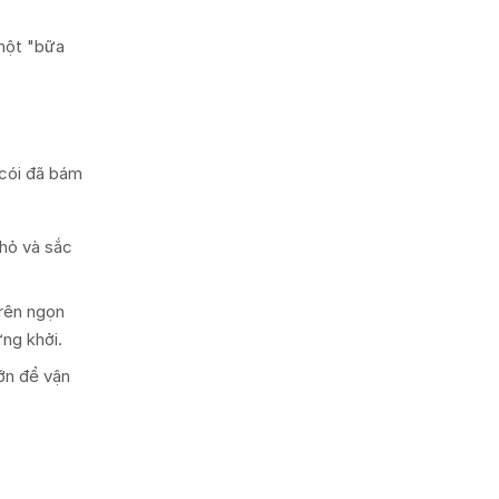
một "bữa
 cói đã bám
nhỏ và sắc
trên ngọn
ứng khởi.
lớn để vận