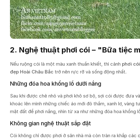
2. Nghệ thuật phơi cói – "Bữa tiệc
Nếu ruộng cói là một màu xanh thuần khiết, thì cảnh
phơi có
đẹp Hoài Châu Bắc
trở nên rực rỡ và sống động nhất.
Những đóa hoa khổng lồ dưới nắng
Sau khi được chẻ nhỏ và phơi khô sơ bộ, sợi cói được đưa 
khoác lên mình những chiếc áo mới đỏ thắm, xanh lơ, vàng t
mặt đất để phơi nắng, nhìn từ xa như những đóa hoa khổng l
Không gian nghệ thuật sắp đặt
Cói không chỉ được phơi ở sân nhà mà còn tràn ra khắp các c