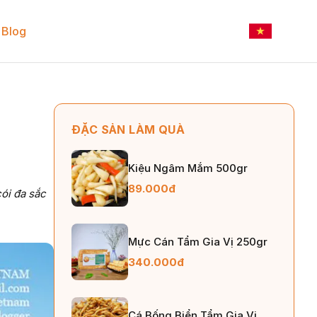
Blog
ĐẶC SẢN LÀM QUÀ
Kiệu Ngâm Mắm 500gr
89.000đ
ói đa sắc
Mực Cán Tẩm Gia Vị 250gr
340.000đ
Cá Bống Biển Tẩm Gia Vị