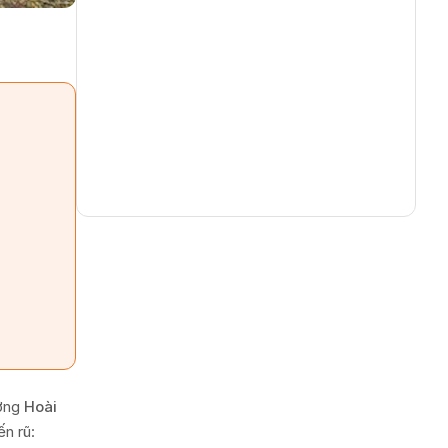
ướng
Hoài
n rũ: