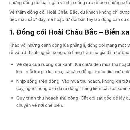
những đồng cói bạt ngàn và nhịp sống rực rỡ bên những sợi 
Về thăm
đồng cói Hoài Châu Bắc
, du khách không chỉ đượ
tiệc màu sắc" đầy mê hoặc từ đôi bàn tay lao động cần cù c
1. Đồng cói Hoài Châu Bắc – Biển xa
Khác với những cánh đồng lúa phẳng lì, đồng cói mang một v
rễ và trở thành nguồn sống của hàng trăm hộ gia đình từ bao 
Vẻ đẹp của ruộng cói xanh:
Khi chưa đến mùa thu hoạch,
lẹm, mỗi khi gió lùa qua, cả cánh đồng lại dập dìu như nh
Nhịp sống trên đồng:
Vào mùa thu hoạch, không khí trở 
cây, người nông dân đã ra đồng. Tiếng liềm cắt cói xoèn 
Quy trình thu hoạch thủ công:
Cắt cói sát gốc để lấy đ
chuyển về nơi chế biến.