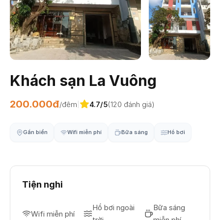
Khách sạn La Vuông
200.000đ
/đêm
4.7/5
(120 đánh giá)
|
Gần biển
Wifi miễn phí
Bữa sáng
Hồ bơi
Tiện nghi
Hồ bơi ngoài
Bữa sáng
Wifi miễn phí
trời
miễn phí