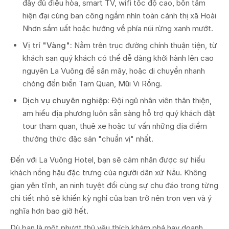
đầy đủ điều hòa, smart TV, wifi tốc độ cao, bồn tắm
hiện đại cùng ban công ngắm nhìn toàn cảnh thị xã Hoài
Nhơn sầm uất hoặc hướng về phía núi rừng xanh mướt.
Vị trí "Vàng":
Nằm trên trục đường chính thuận tiện, từ
khách sạn quý khách có thể dễ dàng khởi hành lên cao
nguyên La Vuông để săn mây, hoặc di chuyển nhanh
chóng đến biển Tam Quan, Mũi Vi Rồng.
Dịch vụ chuyên nghiệp:
Đội ngũ nhân viên thân thiện,
am hiểu địa phương luôn sẵn sàng hỗ trợ quý khách đặt
tour tham quan, thuê xe hoặc tư vấn những địa điểm
thưởng thức đặc sản "chuẩn vị" nhất.
Đến với La Vuông Hotel, bạn sẽ cảm nhận được sự hiếu
khách nồng hậu đặc trưng của người dân xứ Nẫu. Không
gian yên tĩnh, an ninh tuyệt đối cùng sự chu đáo trong từng
chi tiết nhỏ sẽ khiến kỳ nghỉ của bạn trở nên trọn vẹn và ý
nghĩa hơn bao giờ hết.
Dù bạn là một phượt thủ yêu thích khám phá hay doanh