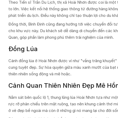
Theo Tiến sĩ Trần Du Lịch, thị xã Hoài Nhơn được coi là một
to lớn. Việc kết nối hệ thống giao thông từ đường hàng khô
phát triển du lịch. Điều này không chỉ tạo thuận lợi cho du k
Đồng thời, Bình Định cũng đang hướng tới việc chuyển đổi tư
cho khu vực này. Du khách sẽ dễ dàng di chuyển đến các khu
Quan, góp phần làm phong phú thêm trải nghiệm của mình.
Đồng Lúa
Cánh đồng lúa ở Hoài Nhơn được ví như "vầng trăng khuyết" 
cung tuyệt đẹp. Sự hòa quyện giữa màu xanh mướt của bạt n
thiên nhiên sống động và mê hoặc.
Cảnh Quan Thiên Nhiên Đẹp Mê Hồ
Nằm sát bên quốc lộ 1, thung lũng lúa Hoài Nhơn tựa như mộ
rực rỡ phản chiếu trên mặt ruộng, tạo nên khung cảnh thơ m
ở vẻ đẹp bề ngoài mà còn ở những gì nó mang lại cho đời sốn