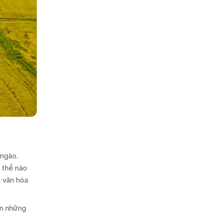
 ngào.
 thể nào
c văn hóa
ến những