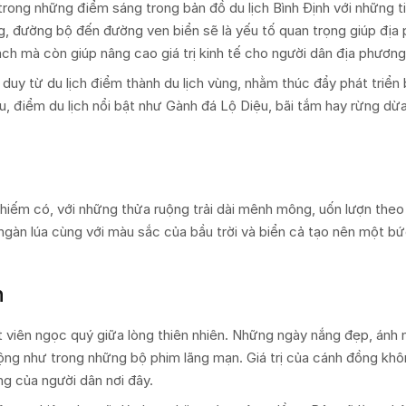
 trong những điểm sáng trong bản đồ du lịch Bình Định với những 
ng, đường bộ đến đường ven biển sẽ là yếu tố quan trọng giúp địa
hách mà còn giúp nâng cao giá trị kinh tế cho người dân địa phương
 duy từ du lịch điểm thành du lịch vùng, nhằm thúc đẩy phát triển
, điểm du lịch nổi bật như Gành đá Lộ Diệu, bãi tắm hay rừng d
hiếm có, với những thửa ruộng trải dài mênh mông, uốn lượn theo
gàn lúa cùng với màu sắc của bầu trời và biển cả tạo nên một bứ
n
t viên ngọc quý giữa lòng thiên nhiên. Những ngày nắng đẹp, ánh
ộng như trong những bộ phim lãng mạn. Giá trị của cánh đồng kh
g của người dân nơi đây.