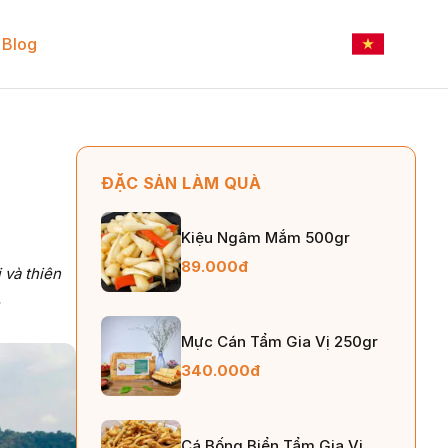
Blog
ĐẶC SẢN LÀM QUÀ
Kiệu Ngâm Mắm 500gr
89.000đ
 và thiên
.
Mực Cán Tẩm Gia Vị 250gr
340.000đ
Cá Bống Biển Tẩm Gia Vị