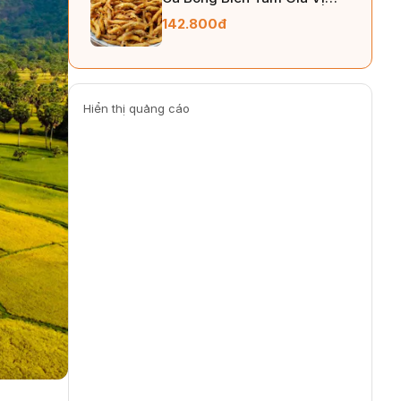
250gr
142.800đ
Hiển thị quảng cáo