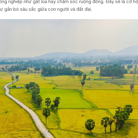
ng nghiệp như gặt lúa hay chăm sóc ruộng đồng. Đây sẽ là cơ hội
sự gắn bó sâu sắc giữa con người và đất đai.