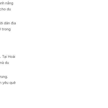
ánh nắng
 cho du
ời dân địa
ớ trong
 Tại Hoài
 mà du
rung.
nh yêu quê