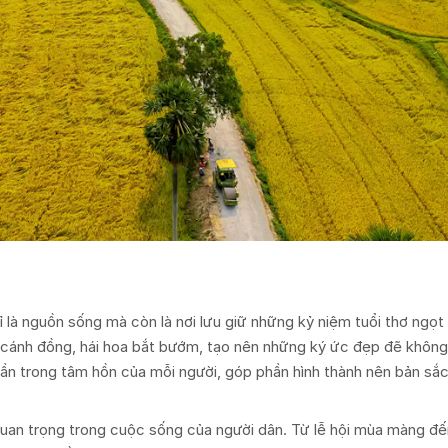
ỉ là nguồn sống mà còn là nơi lưu giữ những kỷ niệm tuổi thơ ngọt
n cánh đồng, hái hoa bắt bướm, tạo nên những ký ức đẹp đẽ không
hần trong tâm hồn của mỗi người, góp phần hình thành nên bản sắ
n quan trọng trong cuộc sống của người dân. Từ lễ hội mùa màng đ