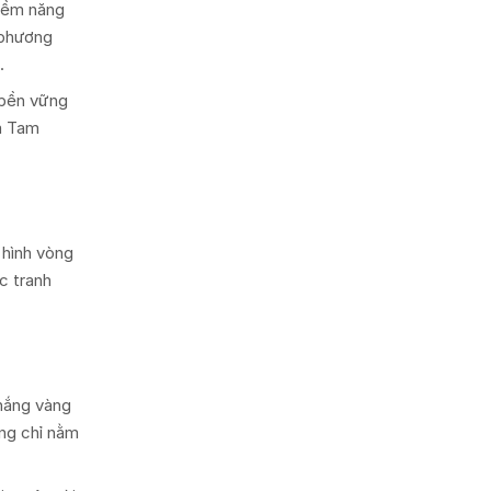
tiềm năng
 phương
.
 bền vững
ừa Tam
 hình vòng
c tranh
 nắng vàng
ông chỉ nằm