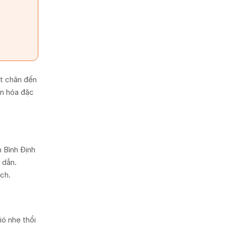
ặt chân đến
ăn hóa đặc
h Bình Định
 dẫn.
ch.
ó nhẹ thổi