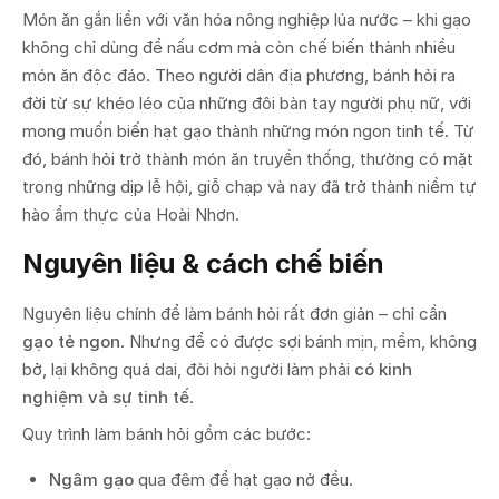
Món ăn gắn liền với văn hóa nông nghiệp lúa nước – khi gạo
không chỉ dùng để nấu cơm mà còn chế biến thành nhiều
món ăn độc đáo. Theo người dân địa phương, bánh hỏi ra
đời từ sự khéo léo của những đôi bàn tay người phụ nữ, với
mong muốn biến hạt gạo thành những món ngon tinh tế. Từ
đó, bánh hỏi trở thành món ăn truyền thống, thường có mặt
trong những dịp lễ hội, giỗ chạp và nay đã trở thành niềm tự
hào ẩm thực của Hoài Nhơn.
Nguyên liệu & cách chế biến
Nguyên liệu chính để làm bánh hỏi rất đơn giản – chỉ cần
gạo tẻ ngon
. Nhưng để có được sợi bánh mịn, mềm, không
bở, lại không quá dai, đòi hỏi người làm phải
có kinh
nghiệm và sự tinh tế
.
Quy trình làm bánh hỏi gồm các bước:
Ngâm gạo
qua đêm để hạt gạo nở đều.