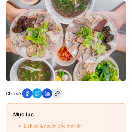
Chia sẻ:
Mục lục
Lịch sử & nguồn gốc món ăn