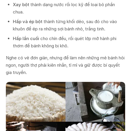
Xay bột
thành dạng nước rồi lọc kỹ để loại bỏ phần
chua.
Hấp và ép bột
thành từng khối dẻo, sau đó cho vào
khuôn để ép ra những sợi bánh nhỏ, trắng tinh.
Hấp lần cuối
cho chín đều, rồi quét lớp mỡ hành phi
thơm để bánh không bị khô.
Nghe có vẻ đơn giản, nhưng để làm nên những mẻ bánh hỏi
ngon, người thợ phải kiên nhẫn, tỉ mỉ và giữ được bí quyết
gia truyền.