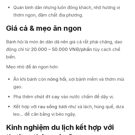
Quán bình dân nhưng luôn đông khách, nhờ hương vị
thơm ngon, đậm chất địa phương.
Giá cả & mẹo ăn ngon
Bánh hỏi là món ăn dân dã nên giá cả rất phải chăng, dao
động chỉ từ
20.000 – 50.000 VNĐ/phần
tùy cách chế
biến.
Mẹo nhỏ để ăn ngon hơn:
Ăn khi bánh còn
nóng hổi
, sợi bánh mềm và thơm mùi
gạo.
Pha thêm
chút ớt cay
vào nước chấm để dậy vị.
Kết hợp với
rau sống tươi
như xà lách, húng quế, dưa
leo… để cân bằng vị béo ngậy.
Kinh nghiệm du lịch kết hợp với