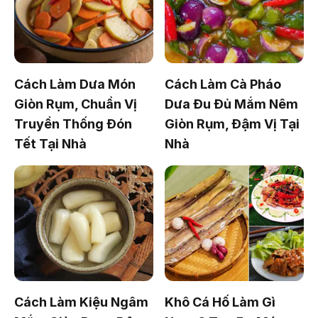
Cách Làm Dưa Món
Cách Làm Cà Pháo
Giòn Rụm, Chuẩn Vị
Dưa Đu Đủ Mắm Nêm
Truyền Thống Đón
Giòn Rụm, Đậm Vị Tại
Tết Tại Nhà
Nhà
Cách Làm Kiệu Ngâm
Khô Cá Hố Làm Gì