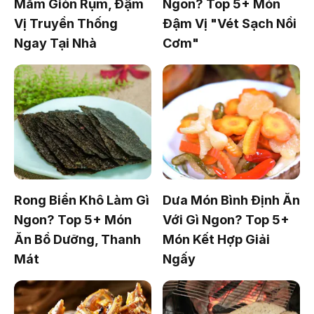
Mắm Giòn Rụm, Đậm
Ngon? Top 5+ Món
Vị Truyền Thống
Đậm Vị "Vét Sạch Nồi
Ngay Tại Nhà
Cơm"
Rong Biển Khô Làm Gì
Dưa Món Bình Định Ăn
Ngon? Top 5+ Món
Với Gì Ngon? Top 5+
Ăn Bổ Dưỡng, Thanh
Món Kết Hợp Giải
Mát
Ngấy