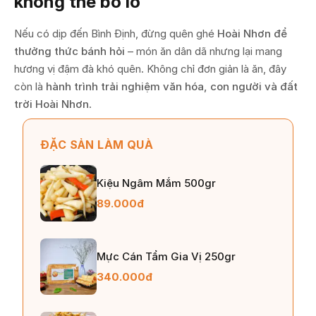
không thể bỏ lỡ
Nếu có dịp đến Bình Định, đừng quên ghé
Hoài Nhơn để
thưởng thức bánh hỏi
– món ăn dân dã nhưng lại mang
hương vị đậm đà khó quên. Không chỉ đơn giản là ăn, đây
còn là
hành trình trải nghiệm văn hóa, con người và đất
trời Hoài Nhơn
.
ĐẶC SẢN LÀM QUÀ
Kiệu Ngâm Mắm 500gr
89.000đ
Mực Cán Tẩm Gia Vị 250gr
340.000đ