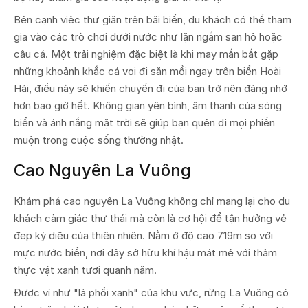
Bên cạnh việc thư giãn trên bãi biển, du khách có thể tham
gia vào các trò chơi dưới nước như lặn ngắm san hô hoặc
câu cá. Một trải nghiệm đặc biệt là khi may mắn bắt gặp
những khoảnh khắc cá voi đi săn mồi ngay trên biển Hoài
Hải, điều này sẽ khiến chuyến đi của bạn trở nên đáng nhớ
hơn bao giờ hết. Không gian yên bình, âm thanh của sóng
biển và ánh nắng mặt trời sẽ giúp bạn quên đi mọi phiền
muộn trong cuộc sống thường nhật.
Cao Nguyên La Vuông
Khám phá cao nguyên La Vuông không chỉ mang lại cho du
khách cảm giác thư thái mà còn là cơ hội để tận hưởng vẻ
đẹp kỳ diệu của thiên nhiên. Nằm ở độ cao 719m so với
mực nước biển, nơi đây sở hữu khí hậu mát mẻ với thảm
thực vật xanh tươi quanh năm.
Được ví như "lá phổi xanh" của khu vực, rừng La Vuông có