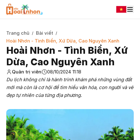
Trang chủ
Bài viết
/
/
Hoài Nhơn - Tình Biển, Xứ Dừa, Cao Nguyên Xanh
Hoài Nhơn - Tình Biển, Xứ
Dừa, Cao Nguyên Xanh
Quản trị viên
08/10/2024 11:18
Du lịch không chỉ là hành trình khám phá những vùng đất
mới mà còn là cơ hội để tìm hiểu văn hóa, con người và vẻ
đẹp tự nhiên của từng địa phương.