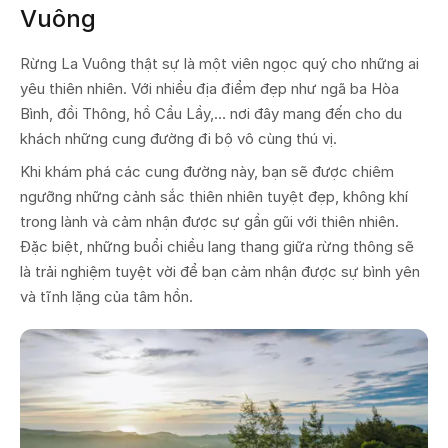
Vuông
Rừng La Vuông thật sự là một viên ngọc quý cho những ai
yêu thiên nhiên. Với nhiều địa điểm đẹp như ngã ba Hòa
Bình, đồi Thông, hồ Cầu Lầy,… nơi đây mang đến cho du
khách những cung đường đi bộ vô cùng thú vị.
Khi khám phá các cung đường này, bạn sẽ được chiêm
ngưỡng những cảnh sắc thiên nhiên tuyệt đẹp, không khí
trong lành và cảm nhận được sự gần gũi với thiên nhiên.
Đặc biệt, những buổi chiều lang thang giữa rừng thông sẽ
là trải nghiệm tuyệt vời để bạn cảm nhận được sự bình yên
và tĩnh lặng của tâm hồn.