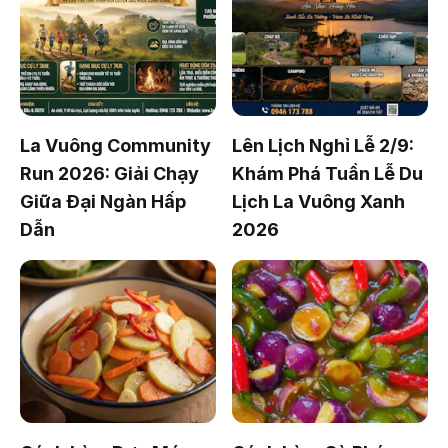
La Vuông Community
Lên Lịch Nghỉ Lễ 2/9:
Run 2026: Giải Chạy
Khám Phá Tuần Lễ Du
Giữa Đại Ngàn Hấp
Lịch La Vuông Xanh
Dẫn
2026