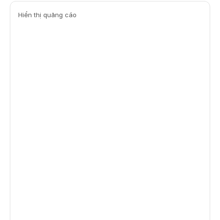
Hiển thị quảng cáo