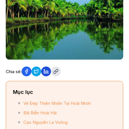
Chia sẻ:
Mục lục
Vẻ Đẹp Thiên Nhiên Tại Hoài Nhơn
Bãi Biển Hoài Hải
Cao Nguyên La Vuông