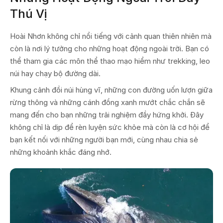
Thú Vị
Hoài Nhơn không chỉ nổi tiếng với cảnh quan thiên nhiên mà
còn là nơi lý tưởng cho những hoạt động ngoài trời. Bạn có
thể tham gia các môn thể thao mạo hiểm như trekking, leo
núi hay chạy bộ đường dài.
Khung cảnh đồi núi hùng vĩ, những con đường uốn lượn giữa
rừng thông và những cánh đồng xanh mướt chắc chắn sẽ
mang đến cho bạn những trải nghiệm đầy hứng khởi. Đây
không chỉ là dịp để rèn luyện sức khỏe mà còn là cơ hội để
bạn kết nối với những người bạn mới, cùng nhau chia sẻ
những khoảnh khắc đáng nhớ.