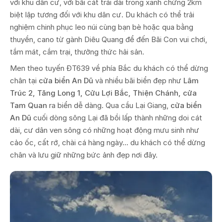
với khu dân cư, với bãi cát trải dài trong xanh chừng 2km
biệt lập tương đối với khu dân cư. Du khách có thể trải
nghiệm chinh phục leo núi cùng bạn bè hoặc qua bằng
thuyền, cano từ gành Diêu Quang để đến Bãi Con vui chơi,
tắm mát, cắm trại, thưởng thức hải sản.
Men theo tuyến ĐT639 về phía Bắc du khách có thể dừng
chân tại
cửa biển An Dũ
và nhiều bãi biển đẹp như
Lâm
Trúc 2, Tăng Long 1, Cửu Lợi Bắc, Thiện Chánh, cửa
Tam Quan
ra biển dễ dàng. Qua cầu Lại Giang,
cửa biển
An Dũ
cuối dòng sông Lại đã bồi lấp thành những doi cát
dài, cư dân ven sông có những hoạt động mưu sinh như
cảo ốc, cất rớ, chài cá hàng ngày... du khách có thể dừng
chân và lưu giữ những bức ảnh đẹp nơi đây.