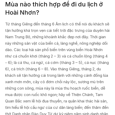
Mùa nào thích hợp để đi du lịch ở
Hoài Nhơn?
Từ tháng Giêng đến tháng 6 Âm lịch có thể nói du khách sẽ
tận hưởng khá trọn vẹn cái tiết trời đặc trưng của duyên hải
Nam Trung Bộ, những khoảnh khắc đẹp nơi đây. Thời gian
này những sản vật của biển cả, làng nghề, nông nghiệp dồi
dào. Các loại hải sản phổ biến trên vùng biển Hoài Nhơn
như cá chuồn khơi (tháng 2 – 3) và cá chuồn lộng (tháng 4
- 6); là cá thu, cá ngừ, cá cơm (tháng 3 – 5), cá nục (tháng
6), cá trích (tháng 6 – 8). Vào tháng Giêng, tháng 2, du
khách sẽ tận hưởng cái trong lành với những cánh đồng lúa
xanh mơn mởn, cây cỏ đơm chồi nảy lộc, sương mù trên
những con sông, mùa này là mùa thu hoạch ruốc biển, dễ
mua được con ruốc khô ngon; hãy về Thiện Chánh, Tam
Quan Bắc xem lễ hội đua thuyền, ra quân khai thác hải sản,
tìm hiểu lễ hội cầu ngư của cư dân làng biển; đến thăm đền
thờ Danh nhân Đào Duy Từ dự kỷ niệm năm sinh danh nhân