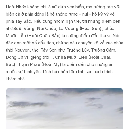
Hoài Nhơn không chỉ là xứ dừa ven biển, mà tương tác với
biển cả ở phía đông là hệ thống rừng – núi - hồ kỳ vỹ về
phía Tây Bắc. Nếu cùng nhóm bạn trẻ, thì những điểm đến
như
Suối Vàng, Núi Chúa, La Vuông (Hoài Sơn), chùa
Mười Liễu (Hoài Châu Bắc)
là những điểm đến thú vị. Nơi
đây còn một số dấu tích, những câu chuyện kế về vua chúa
thời Nguyễn, thời Tây Sơn như Trường Lũy, Truông Cấm,
Đồng Cờ vĩ, giếng trời,...
Chùa Mười Liễu (Hoài Châu
Bắc), Trạm Phẫu (Hoài Mỹ)
là điểm đến cho những ai
muốn sự bình yên, tĩnh tại chốn tâm linh sau hành trình
khám phá.