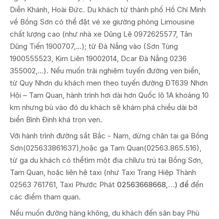
Diễn Khánh, Hoài Đức. Du khách từ thành phố Hồ Chí Minh
về Bồng Sơn có thể đặt vé xe giường phòng Limousine
chất lượng cao (như nhà xe Dũng Lệ 0972625577, Tân
Dũng Tiến 1900707,…); từ Đà Nẵng vào (Sơn Tùng
1900555523, Kim Liên 19002014, Dcar Đà Nẵng 0236
355002,…). Nếu muốn trải nghiệm tuyến đường ven biển,
từ Quy Nhơn du khách men theo tuyến đường ĐT639 Nhơn
Hội – Tam Quan, hành trình hơi dài hơn Quốc lộ 1A khoảng 10
km nhưng bù vào đó du khách sẽ khám phá chiều dài bờ
biển Bình Định khá trọn vẹn.
Với hành trình đường sắt Bắc - Nam, dừng chân tại ga Bồng
Sơn(025633861637),hoặc ga Tam Quan(02563.865.516),
từ ga du khách có thểtìm một địa chỉlưu trú tại Bồng Sơn,
Tam Quan, hoặc liên hệ taxi (như Taxi Trang Hiệp Thành
02563 761761, Taxi Phước Phát
02563668668,…) để
đến
các điểm tham quan.
Nếu muốn đường hàng không, du khách đến sân bay Phù