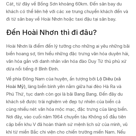
Cát, từ đây về Bồng Sơn khoảng 60km. Đến sân bay du
khách có thể liên hệ với các xe trung chuyển khách đến và
đi từ sân bay về Hoài Nhơn hoặc taxi đậu tại sân bay.
Đến Hoài Nhơn thì đi đâu?
Hoài Nhơn là điểm đến lý tưởng cho những ai yêu những bãi
biển hoang sơ, tìm hiểu những đặc trưng văn hóa duyên hải,
văn hóa gắn với danh nhân văn hóa đào Duy Từ thủ phủ xứ
dừa nổi tiếng ở Bình Định.
Về phía Đông Nam của huyện, ấn tượng bởi
Lộ Diêu (xã
Hoài Mỹ)
, làng biển bình yên nằm giữa hai đèo Hà Ra và
Phú Thứ, tục danh còn gọi là bãi Bang Bang. Đến đây du
khách sẽ được trải nghiệm vẻ đẹp tự nhiên của biển cả
cùng nhiều nét văn hóa mộc mạc, đặc trưng của làng biển.
Nơi đây, vào cuối năm 1964 chuyến tàu Không số đầu tiên
cập bến khu V đã hoàn thành sứ mệnh lịch sử của mình, vũ
khí từ miền Bắc chi viện cho chiến trường miền Nam. Nếu