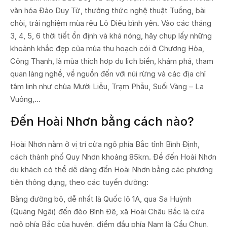
văn hóa Đào Duy Từ, thưởng thức nghệ thuật Tuồng, bài
chòi, trải nghiệm mùa rêu Lộ Diêu bình yên. Vào các tháng
3, 4, 5, 6 thời tiết ổn định và khá nóng, hãy chụp lấy những
khoảnh khắc đẹp của mùa thu hoạch cói ở Chương Hòa,
Công Thạnh, là mùa thích hợp du lịch biển, khám phá, tham
quan làng nghề, về nguồn đến với núi rừng và các địa chỉ
tâm linh như chùa Mười Liễu, Trạm Phẫu, Suối Vàng – La
Vuông,…
Đến Hoài Nhơn bằng cách nào?
Hoài Nhơn nằm ở vị trí cửa ngõ phía Bắc tỉnh Bình Định,
cách thành phố Quy Nhơn khoảng 85km. Để đến Hoài Nhơn
du khách có thể dễ dàng đến Hoài Nhơn bằng các phương
tiện thông dụng, theo các tuyến đường:
Bằng đường bộ, dễ nhất là Quốc lộ 1A, qua Sa Huỳnh
(Quảng Ngãi) đến đèo Bình Đê, xã Hoài Châu Bắc là cửa
ngõ phía Bắc của huyện, điểm đầu phía Nam là Cầu Chun,