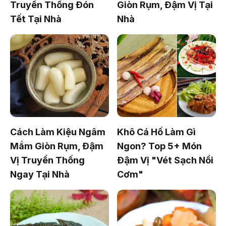
Truyền Thống Đón
Giòn Rụm, Đậm Vị Tại
Tết Tại Nhà
Nhà
Cách Làm Kiệu Ngâm
Khô Cá Hố Làm Gì
Mắm Giòn Rụm, Đậm
Ngon? Top 5+ Món
Vị Truyền Thống
Đậm Vị "Vét Sạch Nồi
Ngay Tại Nhà
Cơm"