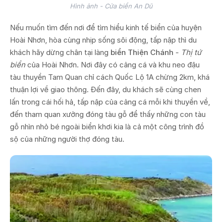
Hình ảnh - Cửa biển An Dũ
Nếu muốn tìm đến nơi để tìm hiểu kinh tế biển của huyện
Hoài Nhơn, hòa cùng nhịp sống sôi động, tấp nập thì du
khách hãy dừng chân tại làng
biển Thiện Chánh
-
Thị tứ
biển
của Hoài Nhơn. Nơi đây có cảng cá và khu neo đậu
tàu thuyền Tam Quan chỉ cách Quốc Lộ 1A chừng 2km, khá
thuận lợi về giao thông. Đến đây, du khách sẽ cùng chen
lấn trong cái hối hả, tấp nập của cảng cá mỗi khi thuyền về,
đến tham quan xưởng đóng tàu gỗ để thấy những con tàu
gỗ nhìn nhỏ bé ngoài biển khơi kia là cả một công trình đồ
sộ của những người thợ đóng tàu.