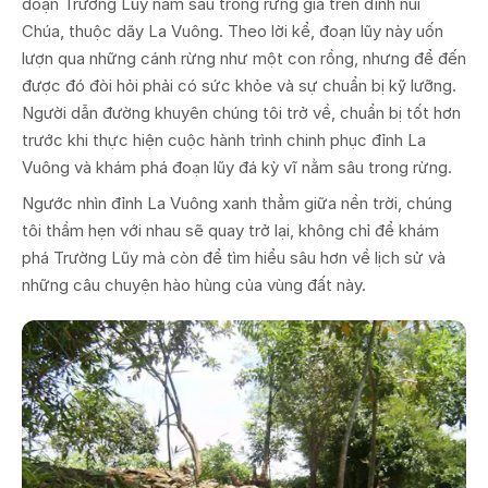
đoạn Trường Lũy nằm sâu trong rừng già trên đỉnh núi
Chúa, thuộc dãy La Vuông. Theo lời kể, đoạn lũy này uốn
lượn qua những cánh rừng như một con rồng, nhưng để đến
được đó đòi hỏi phải có sức khỏe và sự chuẩn bị kỹ lưỡng.
Người dẫn đường khuyên chúng tôi trở về, chuẩn bị tốt hơn
trước khi thực hiện cuộc hành trình chinh phục đỉnh La
Vuông và khám phá đoạn lũy đá kỳ vĩ nằm sâu trong rừng.
Ngước nhìn đỉnh La Vuông xanh thẳm giữa nền trời, chúng
tôi thầm hẹn với nhau sẽ quay trở lại, không chỉ để khám
phá Trường Lũy mà còn để tìm hiểu sâu hơn về lịch sử và
những câu chuyện hào hùng của vùng đất này.