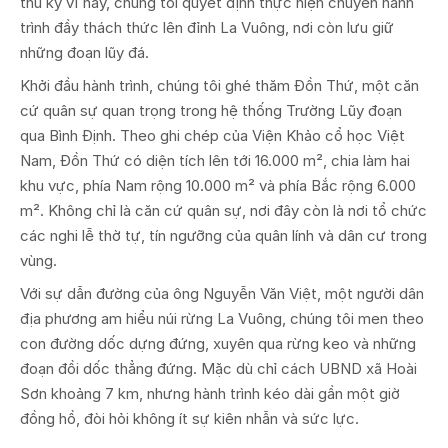
thủ kỳ vĩ này, chúng tôi quyết định thực hiện chuyến hành
trình đầy thách thức lên đỉnh La Vuông, nơi còn lưu giữ
những đoạn lũy đá.
Khởi đầu hành trình, chúng tôi ghé thăm Đồn Thứ, một căn
cứ quân sự quan trọng trong hệ thống Trường Lũy đoạn
qua Bình Định. Theo ghi chép của Viện Khảo cổ học Việt
Nam, Đồn Thứ có diện tích lên tới 16.000 m², chia làm hai
khu vực, phía Nam rộng 10.000 m² và phía Bắc rộng 6.000
m². Không chỉ là căn cứ quân sự, nơi đây còn là nơi tổ chức
các nghi lễ thờ tự, tín ngưỡng của quân lính và dân cư trong
vùng.
Với sự dẫn đường của ông Nguyễn Văn Việt, một người dân
địa phương am hiểu núi rừng La Vuông, chúng tôi men theo
con đường dốc dựng đứng, xuyên qua rừng keo và những
đoạn đồi dốc thẳng đứng. Mặc dù chỉ cách UBND xã Hoài
Sơn khoảng 7 km, nhưng hành trình kéo dài gần một giờ
đồng hồ, đòi hỏi không ít sự kiên nhẫn và sức lực.