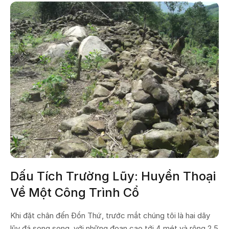
Dấu Tích Trường Lũy: Huyền Thoại
Về Một Công Trình Cổ
Khi đặt chân đến Đồn Thứ, trước mắt chúng tôi là hai dãy
lũy đá song song, với những đoạn cao tới 4 mét và rộng 2,5