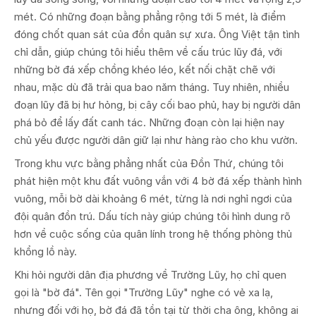
mét. Có những đoạn bằng phẳng rộng tới 5 mét, là điểm
đóng chốt quan sát của đồn quân sự xưa. Ông Việt tận tình
chỉ dẫn, giúp chúng tôi hiểu thêm về cấu trúc lũy đá, với
những bờ đá xếp chồng khéo léo, kết nối chặt chẽ với
nhau, mặc dù đã trải qua bao năm tháng. Tuy nhiên, nhiều
đoạn lũy đã bị hư hỏng, bị cây cối bao phủ, hay bị người dân
phá bỏ để lấy đất canh tác. Những đoạn còn lại hiện nay
chủ yếu được người dân giữ lại như hàng rào cho khu vườn.
Trong khu vực bằng phẳng nhất của Đồn Thứ, chúng tôi
phát hiện một khu đất vuông vắn với 4 bờ đá xếp thành hình
vuông, mỗi bờ dài khoảng 6 mét, từng là nơi nghỉ ngơi của
đội quân đồn trú. Dấu tích này giúp chúng tôi hình dung rõ
hơn về cuộc sống của quân lính trong hệ thống phòng thủ
khổng lồ này.
Khi hỏi người dân địa phương về Trường Lũy, họ chỉ quen
gọi là "bờ đá". Tên gọi "Trường Lũy" nghe có vẻ xa lạ,
nhưng đối với họ, bờ đá đã tồn tại từ thời cha ông, không ai