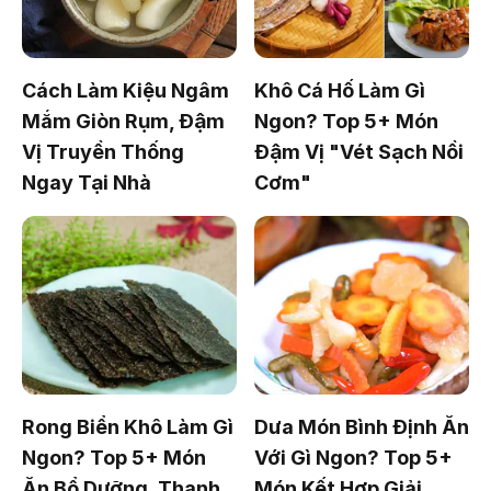
Cách Làm Kiệu Ngâm
Khô Cá Hố Làm Gì
Mắm Giòn Rụm, Đậm
Ngon? Top 5+ Món
Vị Truyền Thống
Đậm Vị "Vét Sạch Nồi
Ngay Tại Nhà
Cơm"
Rong Biển Khô Làm Gì
Dưa Món Bình Định Ăn
Ngon? Top 5+ Món
Với Gì Ngon? Top 5+
Ăn Bổ Dưỡng, Thanh
Món Kết Hợp Giải