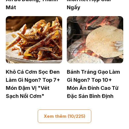
Mát
Ngấy
Khô Cá Cơm Sọc Đen
Bánh Tráng Gạo Làm
Làm Gì Ngon? Top 7+
Gì Ngon? Top 10+
Món Đậm Vị "Vét
Món Ăn Đỉnh Cao Từ
Sạch Nồi Cơm"
Đặc Sản Bình Định
Xem thêm (10/225)