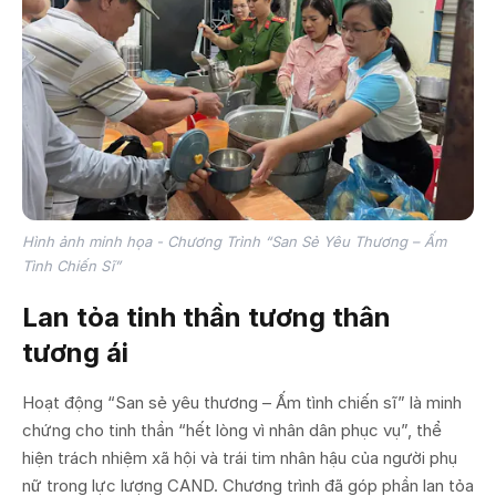
Hình ảnh minh họa - Chương Trình “San Sẻ Yêu Thương – Ấm
Tình Chiến Sĩ”
Lan tỏa tinh thần tương thân
tương ái
Hoạt động “San sẻ yêu thương – Ấm tình chiến sĩ” là minh
chứng cho tinh thần “hết lòng vì nhân dân phục vụ”, thể
hiện trách nhiệm xã hội và trái tim nhân hậu của người phụ
nữ trong lực lượng CAND. Chương trình đã góp phần lan tỏa