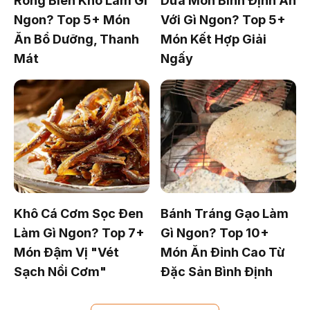
Rong Biển Khô Làm Gì
Dưa Món Bình Định Ăn
Ngon? Top 5+ Món
Với Gì Ngon? Top 5+
Ăn Bổ Dưỡng, Thanh
Món Kết Hợp Giải
Mát
Ngấy
Khô Cá Cơm Sọc Đen
Bánh Tráng Gạo Làm
Làm Gì Ngon? Top 7+
Gì Ngon? Top 10+
Món Đậm Vị "Vét
Món Ăn Đỉnh Cao Từ
Sạch Nồi Cơm"
Đặc Sản Bình Định