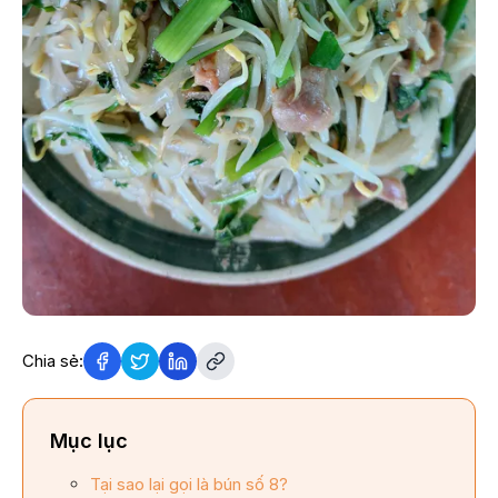
Chia sẻ:
Mục lục
Tại sao lại gọi là bún số 8?