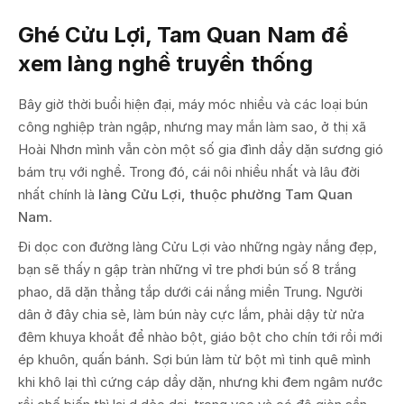
Ghé Cửu Lợi, Tam Quan Nam để
xem làng nghề truyền thống
Bây giờ thời buổi hiện đại, máy móc nhiều và các loại bún
công nghiệp tràn ngập, nhưng may mắn làm sao, ở thị xã
Hoài Nhơn mình vẫn còn một số gia đình dầy dặn sương gió
bám trụ với nghề. Trong đó, cái nôi nhiều nhất và lâu đời
nhất chính là
làng Cửu Lợi, thuộc phường Tam Quan
Nam
.
Đi dọc con đường làng Cửu Lợi vào những ngày nắng đẹp,
bạn sẽ thấy n gập tràn những vỉ tre phơi bún số 8 trắng
phao, dã dặn thẳng tắp dưới cái nắng miền Trung. Người
dân ở đây chia sẻ, làm bún này cực lắm, phải dậy từ nửa
đêm khuya khoắt để nhào bột, giáo bột cho chín tới rồi mới
ép khuôn, quấn bánh. Sợi bún làm từ bột mì tinh quê mình
khi khô lại thì cứng cáp dầy dặn, nhưng khi đem ngâm nước