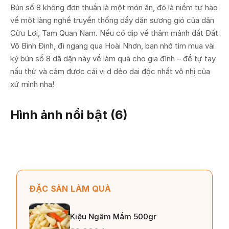
Bún số 8 không đơn thuần là một món ăn, đó là niềm tự hào
về một làng nghề truyền thống dầy dặn sương gió của dân
Cửu Lợi, Tam Quan Nam. Nếu có dịp về thăm mảnh đất Đất
Võ Bình Định, đi ngang qua Hoài Nhơn, bạn nhớ tìm mua vài
ký bún số 8 dã dặn này về làm quà cho gia đình – để tự tay
nấu thử và cảm được cái vị d dẻo dai độc nhất vô nhị của
xứ mình nha!
Hình ảnh nổi bật (
6
)
ĐẶC SẢN LÀM QUÀ
Kiệu Ngâm Mắm 500gr