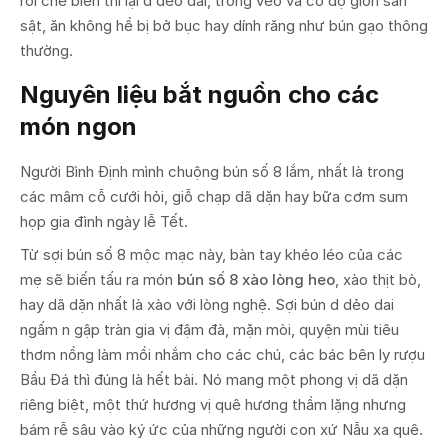
rồi chế biến thì lại d dẻo dai, trong veo và có độ giòn sần
sật, ăn không hề bị bở bục hay dính răng như bún gạo thông
thường.
Nguyên liệu bắt nguồn cho các
món ngon
Người Bình Định mình chuộng bún số 8 lắm, nhất là trong
các mâm cỗ cưới hỏi, giỗ chạp dã dặn hay bữa cơm sum
họp gia đình ngày lễ Tết.
Từ sợi bún số 8 mộc mạc này, bàn tay khéo léo của các
mẹ sẽ biến tấu ra món
bún số 8 xào lòng heo
, xào thịt bò,
hay dã dặn nhất là xào với lòng nghệ. Sợi bún d dẻo dai
ngấm n gập tràn gia vị đậm đà, mặn mòi, quyện mùi tiêu
thơm nồng làm mồi nhắm cho các chú, các bác bên ly rượu
Bầu Đá thì đúng là hết bài. Nó mang một phong vị dã dặn
riêng biệt, một thứ hương vị quê hương thầm lặng nhưng
bám rễ sâu vào ký ức của những người con xứ Nẫu xa quê.