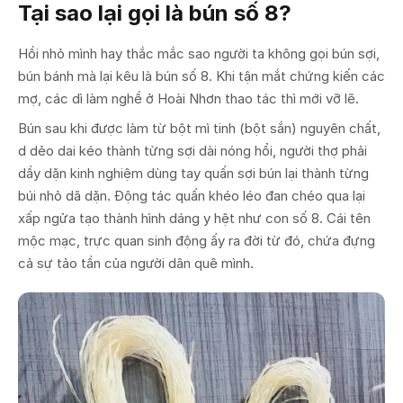
Tại sao lại gọi là bún số 8?
Hồi nhỏ mình hay thắc mắc sao người ta không gọi bún sợi,
bún bánh mà lại kêu là bún số 8. Khi tận mắt chứng kiến các
mợ, các dì làm nghề ở Hoài Nhơn thao tác thì mới vỡ lẽ.
Bún sau khi được làm từ bột mì tinh (bột sắn) nguyên chất,
d dẻo dai kéo thành từng sợi dài nóng hổi, người thợ phải
dầy dặn kinh nghiệm dùng tay quấn sợi bún lại thành từng
búi nhỏ dã dặn. Động tác quấn khéo léo đan chéo qua lại
xấp ngửa tạo thành hình dáng y hệt như con số 8. Cái tên
mộc mạc, trực quan sinh động ấy ra đời từ đó, chứa đựng
cả sự tảo tần của người dân quê mình.