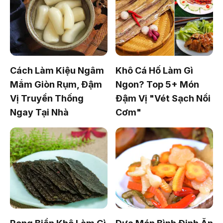
Cách Làm Kiệu Ngâm
Khô Cá Hố Làm Gì
Mắm Giòn Rụm, Đậm
Ngon? Top 5+ Món
Vị Truyền Thống
Đậm Vị "Vét Sạch Nồi
Ngay Tại Nhà
Cơm"