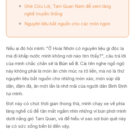
Ghé Cửu Lợi, Tam Quan Nam để xem làng
nghề truyền thống
Nguyên liệu bắt nguồn cho các món ngon
Nếu ai đó hỏi mình: "Ở Hoài Nhơn có nguyên liệu gì độc lạ
mà đi khắp nước mình không nơi nào tìm thấy?", câu trả lời
của mình chắc chắn sẽ là
Bún số 8
. Cái tên nghe ngồ ngộ
này không phải là món ăn chín múc ra tô liền, mà nó là thứ
nguyên liệu bắt nguồn cho những món xào, món súp dã
dặn, đậm đà, ăn một lần là nhớ mãi của người dân Bình Định
tụi mình.
Đợt này có chút thời gian thong thả, mình chạy xe về phía
làng nghề cũ để tận mắt ngắm nhìn những vỉ bún phơi mình
dưới nắng gió Tam Quan, và để hiểu vì sao sợi bún quê này
lại có sức sống bền bỉ đến vậy.