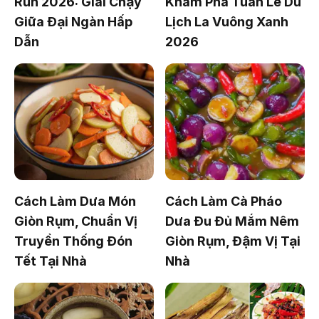
Run 2026: Giải Chạy
Khám Phá Tuần Lễ Du
Giữa Đại Ngàn Hấp
Lịch La Vuông Xanh
Dẫn
2026
Cách Làm Dưa Món
Cách Làm Cà Pháo
Giòn Rụm, Chuẩn Vị
Dưa Đu Đủ Mắm Nêm
Truyền Thống Đón
Giòn Rụm, Đậm Vị Tại
Tết Tại Nhà
Nhà