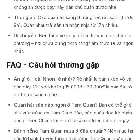
không ăn được cay, hãy dặn chủ quán trước nhé.
Thời gian:
Các quán ăn sáng thường hết rất sớm (trước
9h). Quán nhậu/hải sản thì nhộn nhịp từ 17h chiều.
Di chuyển:
Nên thuê xe máy để len lỏi vào các chợ địa
phương – nơi chứa đựng "kho tàng" ẩm thực rẻ và ngon
nhất.
FAQ - Câu hỏi thường gặp
Ăn gì ở Hoài Nhơn rẻ nhất?
Rẻ nhất là bánh xèo vỏ và
bún dây. Chỉ với khoảng 15.000đ - 20.000đ là bạn đã có
một bữa sáng no nê.
Quán hải sản nào ngon ở Tam Quan?
Bạn có thể ghé
khu vực cảng cá Tam Quan Bắc, các quán dọc kè chắn
sóng Thiện Chánh luôn có hải sản mới lên bờ mỗi ngày.
Bánh hồng Tam Quan mua ở đâu chuẩn?
Nên mua tại
các lò bánh truyền thống ở phường Tam Quan hoặc các