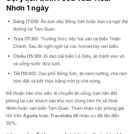
Nhơn 1 ngày
Sáng (7:00):
Ăn bún dây Bồng Sơn hoặc bún cá ngừ đại
dương tại Tam Quan.
Trưa (11:30):
Thưởng thức tiệc hải sản tại biển Thiện
Chánh. Sau đó nghỉ ngơi tại các homestay ven biển.
Chiều (15:30):
Đi dạo bãi biển Lộ Diêu, ăn bánh xèo vỏ
và uống nước dừa tươi.
Tối (19:00):
Dạo phố Bồng Sơn, ăn nem nướng, chả ram
tôm đất và kết thúc bằng một ly chè nóng.
Để thuận tiện cho việc di chuyển ăn uống, bạn nên đặt
phòng tại các khách sạn khu vực trung tâm thị xã Hoài
Nhơn hoặc ven biển Tam Quan. Tham khảo các phòng giá
tốt trên
Agoda
hoặc
Traveloka
để nhận ưu đãi lên đến
30%.