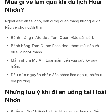
Mua gì về làm quà khi du lịch Hoài
Nhơn?
Ngoài việc ăn tại chỗ, bạn đừng quên mang hương vị xứ
Nẫu về cho người thân:
Bánh tráng nước dừa Tam Quan:
Đặc sản số 1.
Bánh hồng Tam Quan:
Bánh dẻo, thơm mùi nếp và
dừa, vị ngọt thanh.
Mắm nhum Mỹ An:
Loại mắm tiến vua cực kỳ quý
hiếm.
Dầu dừa nguyên chất:
Sản phẩm làm đẹp tự nhiên từ
địa phương.
Những lưu ý khi đi ăn uống tại Hoài
Nhơn
Khẩu vị:
Người Bình Định ăn khá cay và đậm đà. Nếu