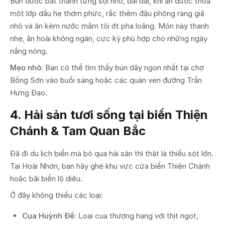
Bún được bắt thành từng sợi nhỏ, dai dai, khi ăn được thoa
một lớp dầu hẹ thơm phức, rắc thêm đậu phộng rang giã
nhỏ và ăn kèm nước mắm tỏi ớt pha loãng. Món này thanh
nhẹ, ăn hoài không ngán, cực kỳ phù hợp cho những ngày
nắng nóng.
Mẹo nhỏ:
Bạn có thể tìm thấy bún dây ngon nhất tại chợ
Bồng Sơn vào buổi sáng hoặc các quán ven đường Trần
Hưng Đạo.
4. Hải sản tươi sống tại biển Thiện
Chánh & Tam Quan Bắc
Đã đi du lịch biển mà bỏ qua hải sản thì thật là thiếu sót lớn.
Tại Hoài Nhơn, bạn hãy ghé khu vực cửa biển Thiện Chánh
hoặc bãi biển lộ diêu.
Ở đây không thiếu các loại:
Cua Huỳnh Đế:
Loại cua thượng hạng với thịt ngọt,