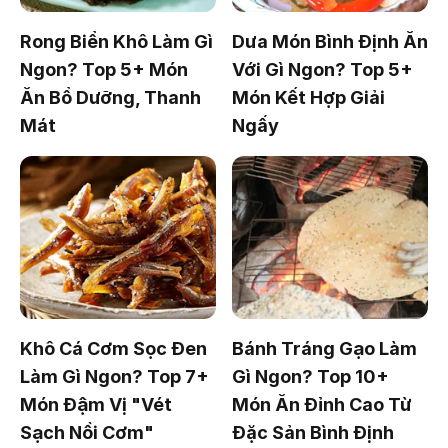
Rong Biển Khô Làm Gì
Dưa Món Bình Định Ăn
Ngon? Top 5+ Món
Với Gì Ngon? Top 5+
Ăn Bổ Dưỡng, Thanh
Món Kết Hợp Giải
Mát
Ngấy
Khô Cá Cơm Sọc Đen
Bánh Tráng Gạo Làm
Làm Gì Ngon? Top 7+
Gì Ngon? Top 10+
Món Đậm Vị "Vét
Món Ăn Đỉnh Cao Từ
Sạch Nồi Cơm"
Đặc Sản Bình Định