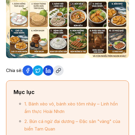
Chia sẻ:
Mục lục
1. Bánh xèo vỏ, bánh xèo tôm nhảy – Linh hồn
ẩm thực Hoài Nhơn
2. Bún cá ngừ đại dương – Đặc sản "vàng" của
biển Tam Quan