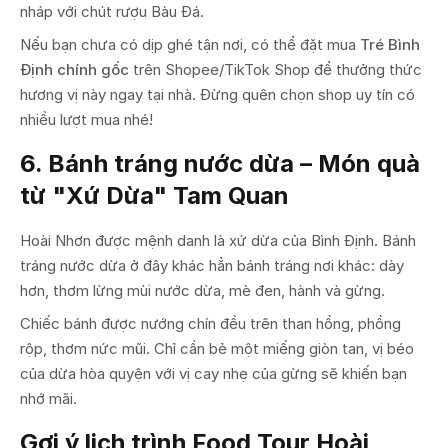
nháp với chút rượu Bàu Đá.
Nếu bạn chưa có dịp ghé tận nơi, có thể đặt mua
Tré Bình
Định chính gốc
trên Shopee/TikTok Shop để thưởng thức
hương vị này ngay tại nhà. Đừng quên chọn shop uy tín có
nhiều lượt mua nhé!
6. Bánh tráng nước dừa – Món quà
từ "Xứ Dừa" Tam Quan
Hoài Nhơn được mệnh danh là xứ dừa của Bình Định. Bánh
tráng nước dừa ở đây khác hẳn bánh tráng nơi khác: dày
hơn, thơm lừng mùi nước dừa, mè đen, hành và gừng.
Chiếc bánh được nướng chín đều trên than hồng, phồng
rộp, thơm nức mũi. Chỉ cần bẻ một miếng giòn tan, vị béo
của dừa hòa quyện với vị cay nhẹ của gừng sẽ khiến bạn
nhớ mãi.
Gợi ý lịch trình Food Tour Hoài