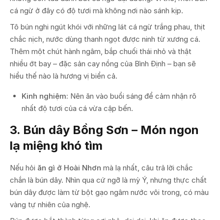
cá ngừ ở đây có độ tươi mà không nơi nào sánh kịp.
Tô bún nghi ngút khói với những lát cá ngừ trắng phau, thịt
chắc nịch, nước dùng thanh ngọt được ninh từ xương cá.
Thêm một chút hành ngâm, bắp chuối thái nhỏ và thật
nhiều ớt bay – đặc sản cay nồng của Bình Định – bạn sẽ
hiểu thế nào là hương vị biển cả.
Kinh nghiệm:
Nên ăn vào buổi sáng để cảm nhận rõ
nhất độ tươi của cá vừa cập bến.
3. Bún dây Bồng Sơn – Món ngon
lạ miệng khó tìm
Nếu hỏi
ăn gì ở Hoài Nhơn
mà lạ nhất, câu trả lời chắc
chắn là bún dây. Nhìn qua cứ ngỡ là mỳ Ý, nhưng thực chất
bún dây được làm từ bột gạo ngâm nước vôi trong, có màu
vàng tự nhiên của nghệ.