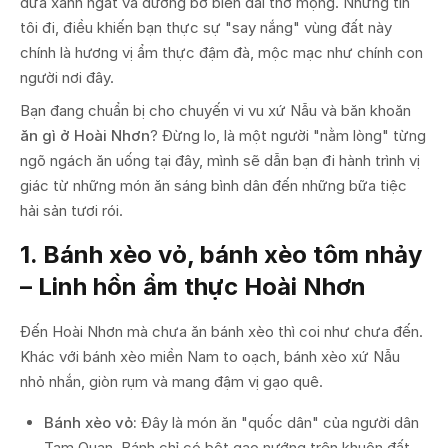
dừa xanh ngát và đường bờ biển dài thơ mộng. Nhưng tin
tôi đi, điều khiến bạn thực sự "say nắng" vùng đất này
chính là hương vị ẩm thực đậm đà, mộc mạc như chính con
người nơi đây.
Bạn đang chuẩn bị cho chuyến vi vu xứ Nẫu và băn khoăn
ăn gì ở Hoài Nhơn
? Đừng lo, là một người "nằm lòng" từng
ngõ ngách ăn uống tại đây, mình sẽ dẫn bạn đi hành trình vị
giác từ những món ăn sáng bình dân đến những bữa tiệc
hải sản tươi rói.
1. Bánh xèo vỏ, bánh xèo tôm nhảy
– Linh hồn ẩm thực Hoài Nhơn
Đến Hoài Nhơn mà chưa ăn bánh xèo thì coi như chưa đến.
Khác với bánh xèo miền Nam to oạch, bánh xèo xứ Nẫu
nhỏ nhắn, giòn rụm và mang đậm vị gạo quê.
Bánh xèo vỏ:
Đây là món ăn "quốc dân" của người dân
Tam Quan. Bánh chỉ có bột gạo nướng trên khuôn đất,