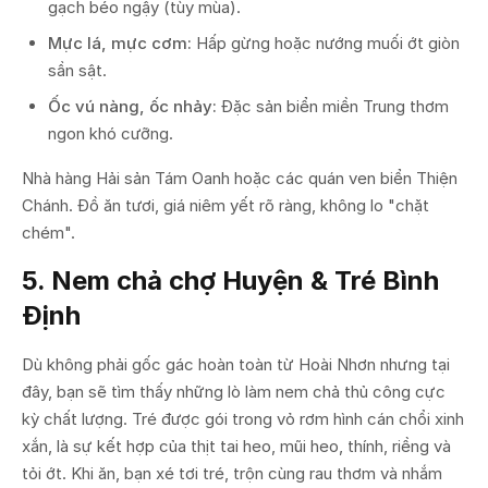
gạch béo ngậy (tùy mùa).
Mực lá, mực cơm:
Hấp gừng hoặc nướng muối ớt giòn
sần sật.
Ốc vú nàng, ốc nhảy:
Đặc sản biển miền Trung thơm
ngon khó cưỡng.
Nhà hàng Hải sản Tám Oanh hoặc các quán ven biển Thiện
Chánh. Đồ ăn tươi, giá niêm yết rõ ràng, không lo "chặt
chém".
5. Nem chả chợ Huyện & Tré Bình
Định
Dù không phải gốc gác hoàn toàn từ Hoài Nhơn nhưng tại
đây, bạn sẽ tìm thấy những lò làm nem chả thủ công cực
kỳ chất lượng. Tré được gói trong vỏ rơm hình cán chổi xinh
xắn, là sự kết hợp của thịt tai heo, mũi heo, thính, riềng và
tỏi ớt. Khi ăn, bạn xé tơi tré, trộn cùng rau thơm và nhắm