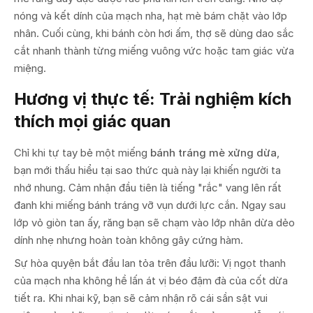
nóng và kết dính của mạch nha, hạt mè bám chặt vào lớp
nhân. Cuối cùng, khi bánh còn hơi ấm, thợ sẽ dùng dao sắc
cắt nhanh thành từng miếng vuông vức hoặc tam giác vừa
miệng.
Hương vị thực tế: Trải nghiệm kích
thích mọi giác quan
Chỉ khi tự tay bẻ một miếng
bánh tráng mè xửng dừa
,
bạn mới thấu hiểu tại sao thức quà này lại khiến người ta
nhớ nhung. Cảm nhận đầu tiên là tiếng "rắc" vang lên rất
đanh khi miếng bánh tráng vỡ vụn dưới lực cắn. Ngay sau
lớp vỏ giòn tan ấy, răng bạn sẽ chạm vào lớp nhân dừa dẻo
dính nhẹ nhưng hoàn toàn không gây cứng hàm.
Sự hòa quyện bắt đầu lan tỏa trên đầu lưỡi: Vị ngọt thanh
của mạch nha không hề lấn át vị béo đậm đà của cốt dừa
tiết ra. Khi nhai kỹ, bạn sẽ cảm nhận rõ cái sần sật vui