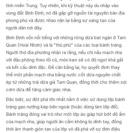
tỉnh miền Trung. Tuy nhiên, khi kỹ thuật này du nhập vào
vùng đất Bình Định, nó đã gặp gỡ nguồn tài nguyên bản địa
phong phú và được nhào nặn lại bằng sự sáng tạo của
người dân nơi đây.
Bình Định vốn nổi tiếng với những rừng dừa bạt ngàn ở Tam
Quan (Hoài Nhơn) và là "thủ phủ" của các loại bánh tráng.
Người thợ địa phương nhận ra rằng, nếu chỉ nấu mạch nha
với đậu phộng theo lối cũ, món kẹo sẽ có độ ngọt khá gắt
và kết cấu dính đặc. Để cân bằng lại, họ quyết định thay
thế một phần mạch nha bằng nước cốt dừa nguyên chất
ép từ những trái dừa già Tam Quan, đồng thời cho thêm sợi
cơm dừa để tăng cảm giác nhai.
Đặc biệt, sự đột phá lớn nhất nằm ở việc sử dụng lớp bánh
tráng gạo nướng kẹp bên ngoài (hoặc dùng làm lớp đế).
Bánh tráng đóng vai trò như một lớp áo giáp hút bớt độ ẩm
của mạch nha, giúp người ăn cầm không bị dính tay, đồng
thời âm thanh giòn tan của lớp vỏ đã phá vỡ sự đơn điệu