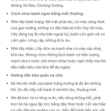
đường Vũ Bảo, Chương Dương.
Cách chọn bánh ngon bằng mắt thường:
Nhìn lớp bánh tráng: Bề mặt phải ráo, có màu vàng nhạt
của gạo nướng, không có dấu hiệu bị mốc hay xỉn màu.
Hãy dùng tay ấn nhẹ bên ngoài túi, bánh còn giòn sẽ có
cảm giác cứng cáp, không bị ỉu xìu.
Nhìn lớp nhân: Lớp dừa và mạch nha có màu nâu nhạt,
khô ráo. Không chọn những bịch bánh có hiện tượng
mạch nha rỉ nước ướt nhem nhép hoặc ngửi thấy mùi hôi
dầu (dấu hiệu của dừa để lâu ngày).
Hướng dẫn bảo quản tại nhà:
Kẻ thù lớn nhất của bánh tráng nướng là độ ẩm không
khí. Do đó, hãy cất bánh ở nơi khô ráo, thoáng mát.
Khi đã bóc túi ni-lông ra ăn, nếu dùng không hết, phải
bọc kín lại ngay lập tức bằng dây thun hoặc cất vào hộp
có nắp đậy kín gioăng cao su. Nếu để bánh tiếp xúc với