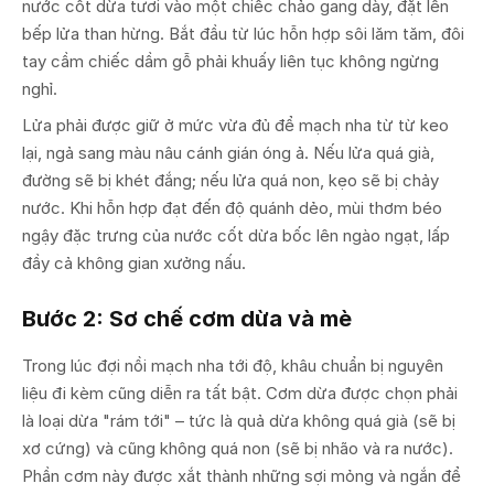
nước cốt dừa tươi vào một chiếc chảo gang dày, đặt lên
bếp lửa than hừng. Bắt đầu từ lúc hỗn hợp sôi lăm tăm, đôi
tay cầm chiếc dầm gỗ phải khuấy liên tục không ngừng
nghỉ.
Lửa phải được giữ ở mức vừa đủ để mạch nha từ từ keo
lại, ngả sang màu nâu cánh gián óng ả. Nếu lửa quá già,
đường sẽ bị khét đắng; nếu lửa quá non, kẹo sẽ bị chảy
nước. Khi hỗn hợp đạt đến độ quánh dẻo, mùi thơm béo
ngậy đặc trưng của nước cốt dừa bốc lên ngào ngạt, lấp
đầy cả không gian xưởng nấu.
Bước 2: Sơ chế cơm dừa và mè
Trong lúc đợi nồi mạch nha tới độ, khâu chuẩn bị nguyên
liệu đi kèm cũng diễn ra tất bật. Cơm dừa được chọn phải
là loại dừa "rám tới" – tức là quả dừa không quá già (sẽ bị
xơ cứng) và cũng không quá non (sẽ bị nhão và ra nước).
Phần cơm này được xắt thành những sợi mỏng và ngắn để