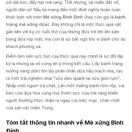
sợi dài bọc đầy hạt mè rang. Thế nhưng, tại miền đất võ,
người dân xứ Nẫu lại mang đến một định nghĩa hoàn toàn
khác biệt với món
Mè xửng Bình Định
(hay còn gọi là
bánh
tráng mè xửng dừa
). Đây không chỉ là một thức quà vặt
gắn liền với ký ức tuổi thơ của những đứa trẻ lớn lên bên
bóng dừa rợp mát, mà còn là sự bất ngờ thú vị dành cho du
khách phương xa.
Điểm làm nên sức hút của thức quà này chính là sự đối lập
kỳ lạ nhưng lại vô cùng ăn ý trong kết cấu. Lớp bánh tráng
nướng vàng ươm ôm lấy phần nhân dừa nấu mạch nha, tạo
ra một trải nghiệm nhai "vừa dẻo quánh lại vừa giòn rụm".
Nhấp một ngụm trà chát, cắn một miếng bánh rôm rốp, cái
béo của dừa hòa cùng mùi thơm sực của mè rang khiến
người thưởng thức nhận ra ngay cái mộc mạc, chân chất
của sản vật miền Trung.
Tóm tắt thông tin nhanh về Mè xửng Bình
Định