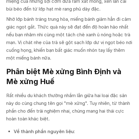
miệng của những sợi cơm dừa rám xắt mỏng, xen lẫn cái
bùi béo đến từ lớp hạt mè rang phủ dày đặc.
Nhờ lớp bánh tráng trung hòa, miếng bánh giảm hẳn đi cảm
giác ngọt gắt. Thức quà này sẽ đạt đến độ hoàn hảo nhất
nếu bạn nhâm nhi cùng một tách chè xanh ủ nóng hoặc trà
mạn. Vị chát nhẹ của trà sẽ gột sạch lớp dư vị ngọt béo nơi
cuống họng, khiến bạn bất giác muốn nhón tay lấy thêm
một miếng bánh nữa.
Phân biệt Mè xửng Bình Định và
Mè xửng Huế
Rất nhiều du khách thường nhầm lẫn giữa hai loại đặc sản
này do cùng chung tên gọi "mè xửng". Tuy nhiên, từ thành
phần cho đến trải nghiệm nhai, chúng mang hai thái cực
hoàn toàn khác biệt.
Về thành phần nguyên liệu: