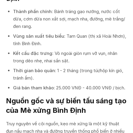
Thành phần chính:
Bánh tráng gạo nướng, nước cốt
dừa, cơm dừa non xắt sợi, mạch nha, đường, mè trắng/
đen rang.
Vùng sản xuất tiêu biểu:
Tam Quan (thị xã Hoài Nhơn),
tỉnh Bình Định.
Kết cấu đặc trưng:
Vỏ ngoài giòn rụm vỡ vụn, nhân
trong dẻo nhẹ, nhai sần sật.
Thời gian bảo quản:
1 - 2 tháng (trong túi/hộp kín gió,
tránh ẩm).
Giá bán tham khảo:
25.000 VNĐ - 40.000 VNĐ / bịch.
Nguồn gốc và sự biến tấu sáng tạo
của Mè xửng Bình Định
Truy nguyên về cội nguồn, kẹo mè xửng là một kỹ thuật
đun nấu mạch nha và đường truyền thống phổ biến ở nhiều