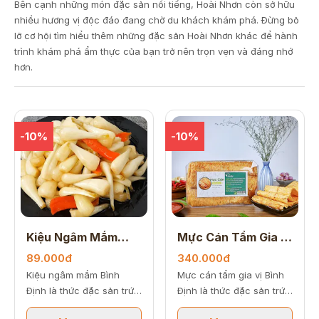
Bên cạnh những món đặc sản nổi tiếng, Hoài Nhơn còn sở hữu
nhiều hương vị độc đáo đang chờ du khách khám phá. Đừng bỏ
lỡ cơ hội tìm hiểu thêm những đặc sản Hoài Nhơn khác để hành
trình khám phá ẩm thực của bạn trở nên trọn vẹn và đáng nhớ
hơn.
-10%
-10%
Kiệu Ngâm Mắm
Mực Cán Tẩm Gia Vị
500gr
250gr
89.000đ
340.000đ
Kiệu ngâm mắm Bình
Mực cán tẩm gia vị Bình
Định là thức đặc sản trứ
Định là thức đặc sản trứ
danh mang đậm hương vị
danh mang đậm hương vị