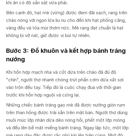
khi ăn có độ sần sật vừa phải.
Bên cạnh đó, hạt mè (vừng) được đem đãi sạch, rang trên
chảo nóng với ngọn lửa liu riu cho đến khi hạt phồng căng,
vàng đều và tỏa mùi thơm nức. Mè rang đạt chuẩn là hạt
không bị vỡ nát, giữ được vị bùi tự nhiên.
Bước 3: Đổ khuôn và kết hợp bánh tráng
nướng
Khi hỗn hợp mạch nha và cốt dừa trên chảo đã đủ độ
"chín", người thợ nhanh chóng trút phần cơm dừa xắt sợi
vào trộn đều tay. Tiếp đó là cuộc chạy đua với thời gian
trước khi hỗn hợp nguội và cứng lại.
Những chiếc bánh tráng gạo mè đã được nướng giòn rụm
trên than hồng được trải sẵn trên mặt bàn. Người thợ dùng
muôi múc lớp nhân dừa dẻo nóng hổi, phết một lớp mỏng
và đều lên bề mặt miếng bánh tráng. Ngay lập tức, một lớp
mè rang dày đặc được rắc phủ kín lên trên cùng. Nhờ độ