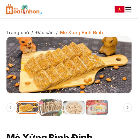
Trang chủ
Đặc sản
Mè Xửng Bình Định
/
/
Mè Xửng Bình Định