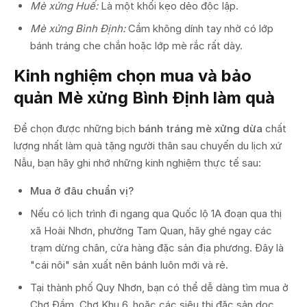
Mè xửng Huế:
Là một khối kẹo dẻo độc lập.
Mè xửng Bình Định:
Cầm không dính tay nhờ có lớp
bánh tráng che chắn hoặc lớp mè rắc rất dày.
Kinh nghiệm chọn mua và bảo
quản Mè xửng Bình Định làm quà
Để chọn được những bịch
bánh tráng mè xửng dừa
chất
lượng nhất làm quà tặng người thân sau chuyến du lịch xứ
Nẫu, bạn hãy ghi nhớ những kinh nghiệm thực tế sau:
Mua ở đâu chuẩn vị?
Nếu có lịch trình đi ngang qua Quốc lộ 1A đoạn qua thị
xã Hoài Nhơn, phường Tam Quan, hãy ghé ngay các
trạm dừng chân, cửa hàng đặc sản địa phương. Đây là
"cái nôi" sản xuất nên bánh luôn mới và rẻ.
Tại thành phố Quy Nhơn, bạn có thể dễ dàng tìm mua ở
Chợ Đầm, Chợ Khu 6, hoặc các siêu thị đặc sản dọc