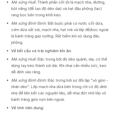
Mè xửng Huế:
Thành phần cốt lõi là mạch nha, đường,
bột năng (để tạo độ dẻo dai) và hạt đậu phộng (lạc)
rang bọc bên trong khối kẹo.
Mè xửng Bình Định:
Bắt buộc phải có nước cốt dừa,
cơm dừa xắt sợi, mạch nha, hạt mè và lớp đế/bọc ngoài
là bánh tráng gạo nướng. Rất hiếm khi sử dụng đậu
phộng.
Về kết cấu và trải nghiệm khi ăn:
Mè xửng Huế:
Đặc trưng bởi độ dẻo quánh, dai, có thể
dùng tay kéo thành sợi dài. Khi nhai cần nhiều sức, kẹo
dễ dính vào răng.
Mè xửng Bình Định:
Đặc trưng bởi sự đối lập "vỏ giòn -
nhân dẻo". Lớp mạch nha dừa bên trong chỉ có độ dính
nhẹ để liên kết các nguyên liệu, dễ nhai đứt nhờ lớp vỏ
bánh tráng giòn rụm bên ngoài.
Về tính tiện dụng: