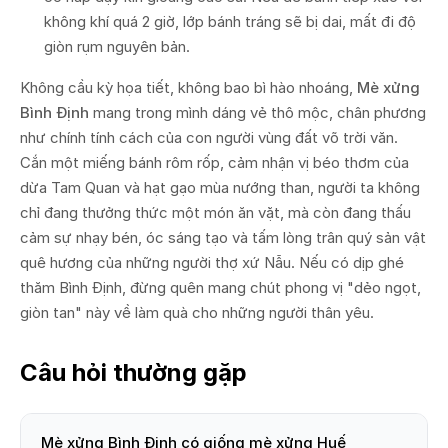
không khí quá 2 giờ, lớp bánh tráng sẽ bị dai, mất đi độ
giòn rụm nguyên bản.
Không cầu kỳ họa tiết, không bao bì hào nhoáng,
Mè xửng
Bình Định
mang trong mình dáng vẻ thô mộc, chân phương
như chính tính cách của con người vùng đất võ trời văn.
Cắn một miếng bánh rôm rốp, cảm nhận vị béo thơm của
dừa Tam Quan và hạt gạo mùa nướng than, người ta không
chỉ đang thưởng thức một món ăn vặt, mà còn đang thấu
cảm sự nhạy bén, óc sáng tạo và tấm lòng trân quý sản vật
quê hương của những người thợ xứ Nẫu. Nếu có dịp ghé
thăm Bình Định, đừng quên mang chút phong vị "dẻo ngọt,
giòn tan" này về làm quà cho những người thân yêu.
Câu hỏi thường gặp
Mè xửng Bình Định có giống mè xửng Huế